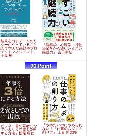
「結果を出すチームのリ
ーダーがやっていること
「脳科学・心理学・行動
NECで学んだ高効率プロ
経済学から導いたすごい
ジェクトマネジメント」
継続力」 吉田幸弘
五十嵐 剛
「やめたいのにやめられ
「ビジネス書の著者にな
ない！「仕事のムダ」の
っていきなり年収を3倍
削り方」 上妻 周太郎
にする方法」松尾 昭仁