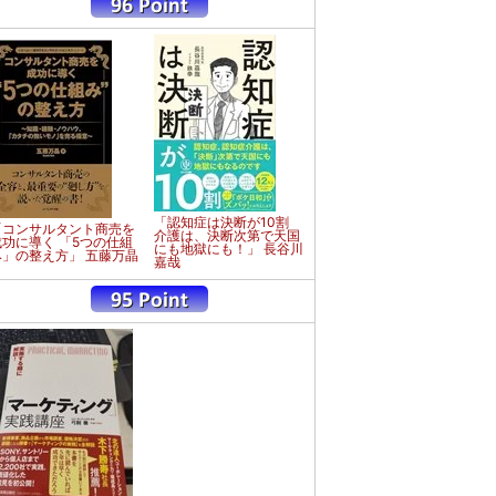
「認知症は決断が10割
「コンサルタント商売を
介護は、決断次第で天国
成功に導く 「5つの仕組
にも地獄にも！」 長谷川
み」の整え方」 五藤万晶
嘉哉