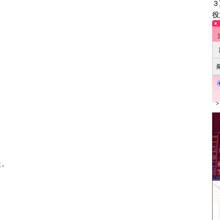
３
役
た。
。