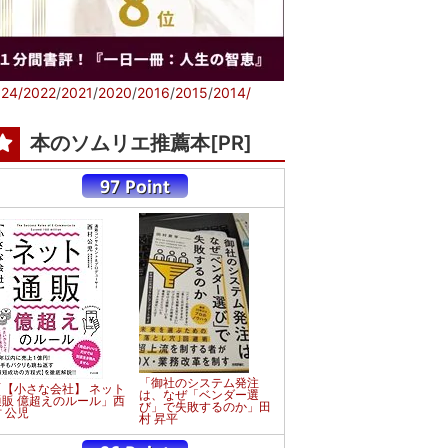
24/
2022
/
2021
/
2020
/
2016
/
2015
/
2014/
本のソムリエ推薦本[PR]
「御社のシステム発注
「【小さな会社】 ネット
は、なぜ「ベンダー選
通販 億超えのルール」西
び」で失敗するのか」田
 公児
村 昇平