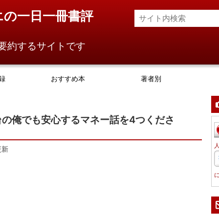
エの一日一冊書評
要約するサイトです
録
おすすめ本
著者別
台の俺でも安心するマネー話を4つくださ
更新