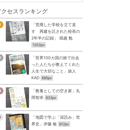
アクセスランキング
「荒廃した学校を立て直
1
す 再建を託された校長の
2年半の記録」 堀越 勉
1202pv
「世界100カ国の旅で出会
2
った人たちが教えてくれた
人生で大切なこと」旅人
KAD
695pv
「教養としての空き家」丸
3
岡智幸
632pv
「地図で学ぶ「深読み」世
4
界史」伊藤 敏
612pv