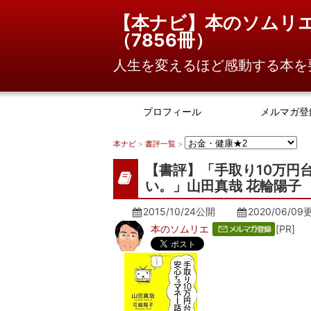
【本ナビ】本のソムリ
（
7856冊
）
人生を変えるほど感動する本を
プロフィール
メルマガ登
本ナビ
>
書評一覧
>
【書評】「手取り10万円
い。」山田真哉 花輪陽子
2015/10/24公開
2020/06/09
本のソムリエ
[PR]