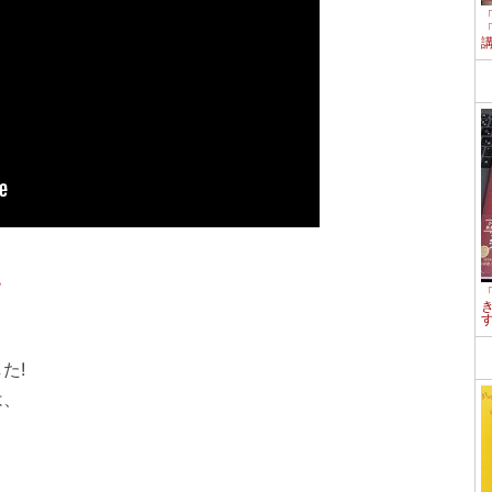
ら
た!
は、