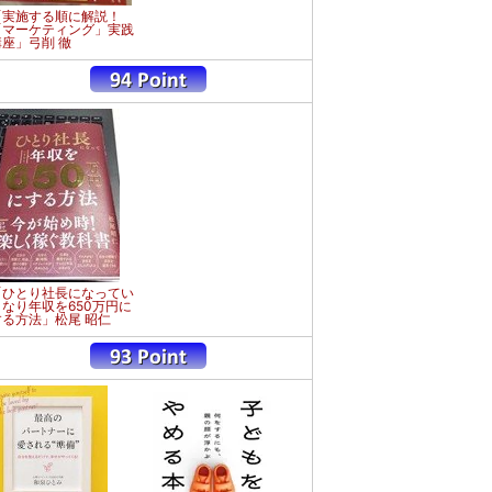
「実施する順に解説！
「マーケティング」実践
講座」弓削 徹
「ひとり社長になってい
きなり年収を650万円に
する方法」松尾 昭仁