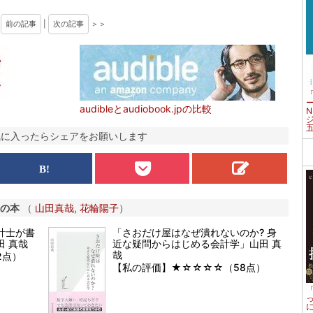
＜
前の記事
|
次の記事
＞＞
audibleとaudiobook.jpの比較
気に入ったらシェアをお願いします
の本
（
山田真哉
,
花輪陽子
）
計士が書
「さおだけ屋はなぜ潰れないのか? 身
 真哉
近な疑問からはじめる会計学」山田 真
哉
2点）
【私の評価】★☆☆☆☆（58点）