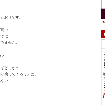
────
のとおりです。
20
が痛い、
すぐに
みません。
25）
らずどこかの
が戻ってくるうえに、
れない、
村