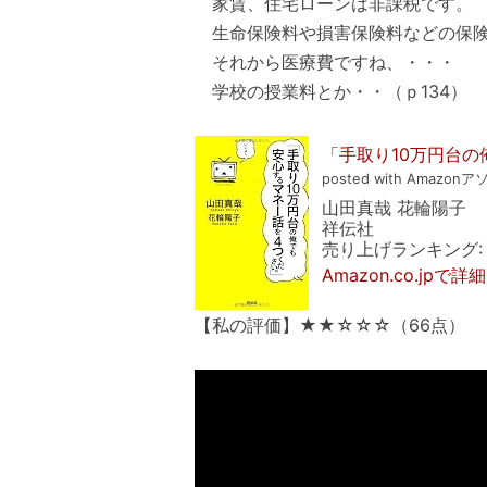
家賃、住宅ローンは非課税です。
生命保険料や損害保険料などの保険
それから医療費ですね、・・・
学校の授業料とか・・（ｐ134）
「手取り10万円台
posted with Amazonアソ
山田真哉 花輪陽子
祥伝社
売り上げランキング: 2
Amazon.co.jpで
【私の評価】★★☆☆☆（66点）