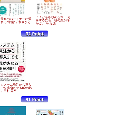
「子どもをやめる本 何
「最高のパートナーに愛
をするにも、親の顔が浮
される"準備"」和泉ひと
かぶ」 平 光源
み
「システム発注から導入
までを成功させる90の鉄
則」田村 昇平