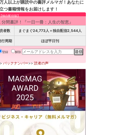
万人以上が購読中の書評メルマガ！あなたに
立つ書籍情報をお届けします！
【独自配信版】
１分間書評！『一日一冊：人生の智恵』
読者数
まぐまぐ24,773人＋独自配信2,544人
発行周期
ほぼ平日刊
登録
解除
>>
バックナンバー
>>
読者の声