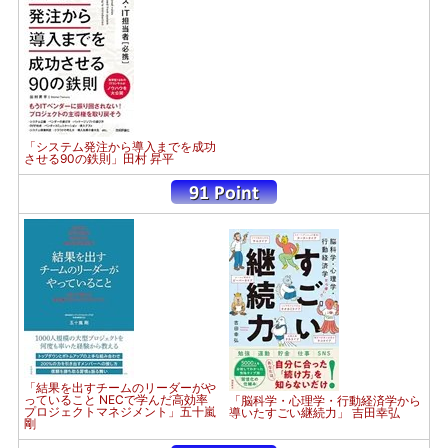
「システム発注から導入までを成功
させる90の鉄則」田村 昇平
「結果を出すチームのリーダーがや
っていること NECで学んだ高効率
「脳科学・心理学・行動経済学から
プロジェクトマネジメント」五十嵐
導いたすごい継続力」 吉田幸弘
剛