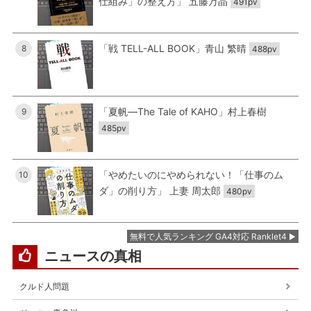
仕組み」の整え方」 五藤万晶
491pv
「戦 TELL-ALL BOOK」青山 繁晴
8
488pv
「夏帆―The Tale of KAHO」村上春樹
9
485pv
「やめたいのにやめられない！「仕事のム
10
ダ」の削り方」 上妻 周太郎
480pv
無料で人気ランキング GA4対応 Ranklet4
ニュースの真相
クルド人問題