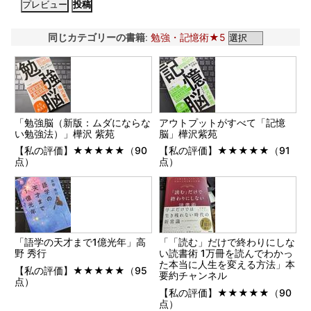
同じカテゴリーの書籍
:
勉強・記憶術★5
「勉強脳（新版：ムダにならな
アウトプットがすべて「記憶
い勉強法）」樺沢 紫苑
脳」樺沢紫苑
【私の評価】★★★★★（90
【私の評価】★★★★★（91
点）
点）
「語学の天才まで1億光年」高
「「読む」だけで終わりにしな
野 秀行
い読書術 1万冊を読んでわかっ
た本当に人生を変える方法」本
【私の評価】★★★★★（95
要約チャンネル
点）
【私の評価】★★★★★（90
点）