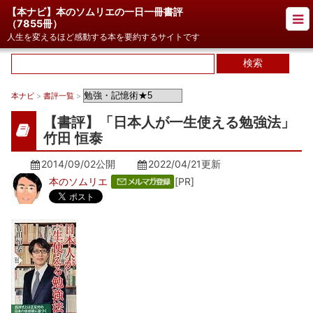
【本ナビ】本のソムリエの一日一冊書評
（
7855冊
）
人生を変えるほど感動する本を要約するサイトです
本ナビ
>
書評一覧
>
【書評】「日本人が一生使える勉強法」
竹田 恒泰
2014/09/02公開
2022/04/21
更新
本のソムリエ
[PR]