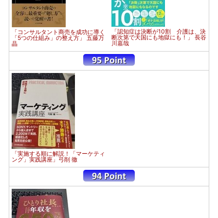
「認知症は決断が10割 介護は、決
「コンサルタント商売を成功に導く
断次第で天国にも地獄にも！」 長谷
「5つの仕組み」の整え方」 五藤万
川嘉哉
晶
「実施する順に解説！「マーケティ
ング」実践講座」弓削 徹