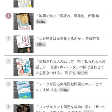
「地図で学ぶ「深読み」世界史」伊藤 敏
3
608pv
「なぜ世界は日本化するのか」 佐藤芳直
4
588pv
「信頼される人の話し方 軽く見られる人の
5
話し方 言葉×声×メンタルの掛け合わせで
人を惹きつける」 司 拓也
553pv
「データが語る気候変動問題のホントとウ
6
ソ」 杉山大志
523pv
「コンサルタント商売を成功に導く 「5つの
7