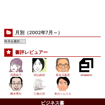
月別（2002年7月～）
書評レビュアー
河西祐子
武山由佳
長谷川嘉宏
enspace
椎木秀行
三角の月
本のソムリエ
ビジネス書