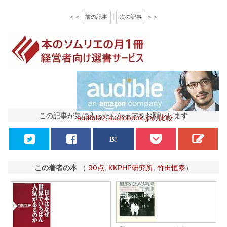
＜＜
前の記事
|
次の記事
＞＞
この記事が気に入ったらシェアをお願いします
audibleとaudiobook.jpの比較
この著者の本
（
90点
,
KKPHP研究所
,
竹田恒泰
）