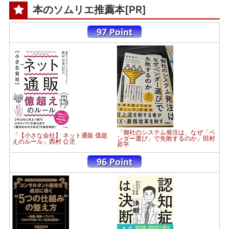
本のソムリエ推薦本[PR]
「御社のシステム発注は、なぜ「ベ
「【小さな会社】 ネット通販 億超
ンダー選び」で失敗するのか」田村
えのルール」西村 公児
昇平