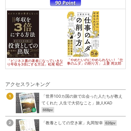
「やめたいのにやめられない！「仕
「ビジネス書の著者になっていきな
事のムダ」の削り方」 上妻 周太郎
り年収を3倍にする方法」松尾 昭仁
アクセスランキング
「世界100カ国の旅で出会った人たちが教え
1
てくれた 人生で大切なこと」旅人KAD
668pv
「教養としての空き家」丸岡智幸
2
626pv