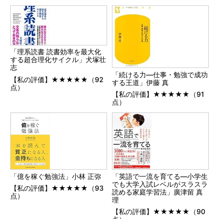
「理系読書 読書効率を最大化
する超合理化サイクル」犬塚壮
志
「続ける力―仕事・勉強で成功
【私の評価】★★★★★（92
する王道」伊藤 真
点）
【私の評価】★★★★★（91
点）
「億を稼ぐ勉強法」小林 正弥
「英語で一流を育てる―小学生
でも大学入試レベルがスラスラ
【私の評価】★★★★★（93
読める家庭学習法」廣津留 真
点）
理
【私の評価】★★★★★（90