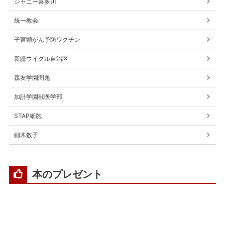
ジャニー喜多川
統一教会
子宮頸がん予防ワクチン
新疆ウイグル自治区
森友学園問題
加計学園獣医学部
STAP細胞
細木数子
本のプレゼント