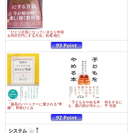
「ひとり社長になっていきなり年収
を650万円にする方法」松尾 昭仁
「子どもをやめる本 何をするに
「最高のパートナーに愛される"準
も、親の顔が浮かぶ」 平 光源
備"」和泉ひとみ