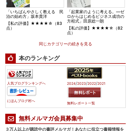
「いちばんやさしく教える 民
「起業家のように考える。―ゼ
泊の始め方」坂本貴洋
ロからはじめるビジネス成功の
方程式」田原総一朗
【私の評価】★★★★☆（83
点）
【私の評価】★★★★☆（82
点）
同じカテゴリーの続きを見る
本のランキング
/
/
/
人気ブログランキングへ
2024
2023
2022
2021
にほんブログ村へ
無料レポート一覧
無料メルマガ会員募集中
３万人以上が購読中の書評メルマガ！あなたに役立つ書籍情報を