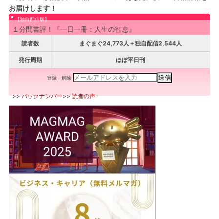
お届けします！
【独自配信版】
１分間書評！『一日一冊：人生の智恵』
読者数
まぐまぐ24,773人＋独自配信2,544人
発行周期
ほぼ平日刊
登録
解除
>>
バックナンバー
>>
読者の声