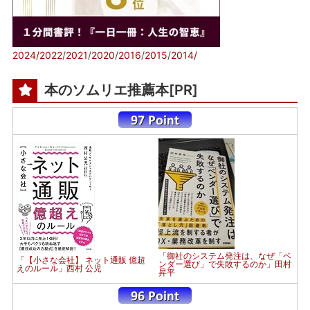
2024/
2022
/
2021
/
2020
/
2016
/
2015
/
2014/
本のソムリエ推薦本[PR]
「御社のシステム発注は、なぜ「ベ
「【小さな会社】 ネット通販 億超
ンダー選び」で失敗するのか」田村
えのルール」西村 公児
昇平