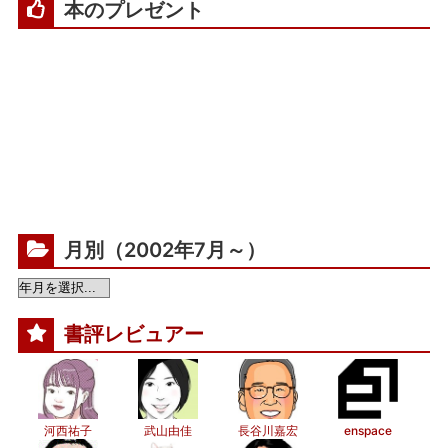
本のプレゼント
月別（2002年7月～）
書評レビュアー
河西祐子
武山由佳
長谷川嘉宏
enspace