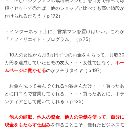
・「正しいシクラメンの栽培法レシピ」を自分で作って球
根とセットで売れば、他のショップと比べても高い値段が
付けられるだろう（ｐ172）
・インターネット上に、営業マンを置けばいい。これが
「アフィリエイト・プログラム」（ｐ75）
・10人の女性から月3万円ずつのお金をもらって、月収30
万円を達成していたヒモの友人・・・女性ではなく、
ホー
ムページに働かせる
のがプチリタイヤ（ｐ197）
・お金を払って喜んでくれるお客さんだけ・・・買ったあ
とに口コミで営業してくれる。・・・買ったあとに、ボラ
ンティアとして働いてくれる（ｐ135）
・
他人の頭脳、他人の資金、他人の労働を使って、自分に
現金をもたらす仕組み
を作ることこそ、優れたビジネスモ