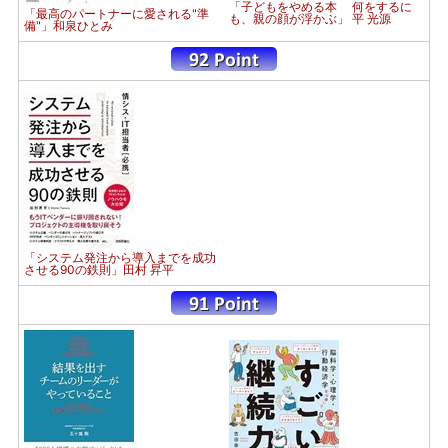
「子どもをやめる本 何をするに
「最高のパートナーに愛される"準
も、親の顔が浮かぶ」 平 光源
備"」和泉ひとみ
「システム発注から導入までを成功
させる90の鉄則」田村 昇平