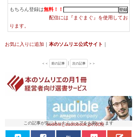
もちろん登録は
無料！！
配信には
『まぐまぐ』
を使用してお
ります。
お気に入りに追加
｜
本のソムリエ公式サイト
｜
＜＜
前の記事
|
次の記事
＞＞
この記事が気に入ったらシェアをお願いします
audibleとaudiobook.jpの比較