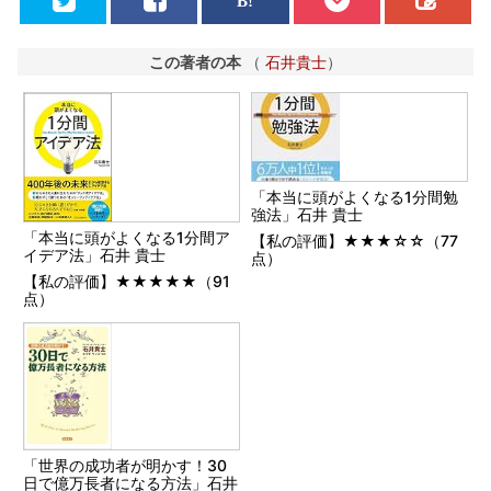
この著者の本
（
石井貴士
）
「本当に頭がよくなる1分間勉
強法」石井 貴士
「本当に頭がよくなる1分間ア
【私の評価】★★★☆☆（77
イデア法」石井 貴士
点）
【私の評価】★★★★★（91
点）
「世界の成功者が明かす！30
日で億万長者になる方法」石井