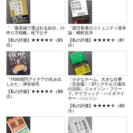
「「最高値で選ばれる自分」の
「億万長者のコミュニティ資本
作り方戦略」松下公子
論」嶋村吉洋
【私の評価】★★★★☆（85
【私の評価】★★★★☆（81
点）
点）
「1100億円アイデアの生み出
「小さなチーム、大きな仕事
しかた」津谷祐司
〔完全版〕: 37シグナルズ成功
の法則」ジェイソン・フリー
【私の評価】★★★★☆（88
ド, デイヴィッド・ハイネマイ
点）
ヤー・ハンソン
【私の評価】★★★★☆（85
点）