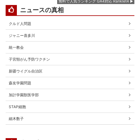
無料で人気ランキング GA4対応 Ranklet4
ニュースの真相
クルド人問題
ジャニー喜多川
統一教会
子宮頸がん予防ワクチン
新疆ウイグル自治区
森友学園問題
加計学園獣医学部
STAP細胞
細木数子