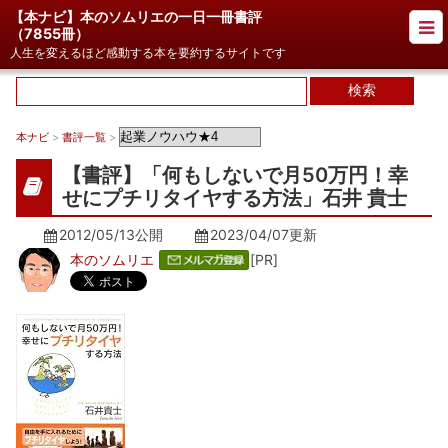
【本ナビ】本のソムリエの一日一冊書評
（
7855冊
）
人生を変えるほど感動する本を要約するサイトです
本ナビ
>
書評一覧
>
【書評】「何もしないで月50万円！幸
せにプチリタイヤする方法」石井 貴士
2012/05/13公開
2023/04/07
更新
本のソムリエ
[PR]