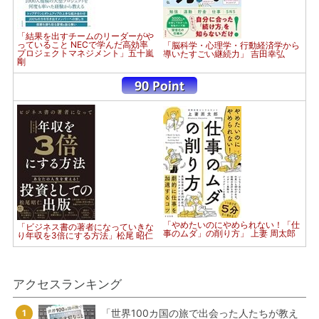
「結果を出すチームのリーダーがや
っていること NECで学んだ高効率
「脳科学・心理学・行動経済学から
プロジェクトマネジメント」五十嵐
導いたすごい継続力」 吉田幸弘
剛
「やめたいのにやめられない！「仕
「ビジネス書の著者になっていきな
事のムダ」の削り方」 上妻 周太郎
り年収を3倍にする方法」松尾 昭仁
アクセスランキング
「世界100カ国の旅で出会った人たちが教え
1