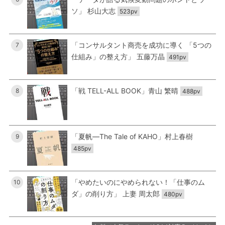
ソ」 杉山大志
523pv
「コンサルタント商売を成功に導く 「5つの
7
仕組み」の整え方」 五藤万晶
491pv
「戦 TELL-ALL BOOK」青山 繁晴
8
488pv
「夏帆―The Tale of KAHO」村上春樹
9
485pv
「やめたいのにやめられない！「仕事のム
10
ダ」の削り方」 上妻 周太郎
480pv