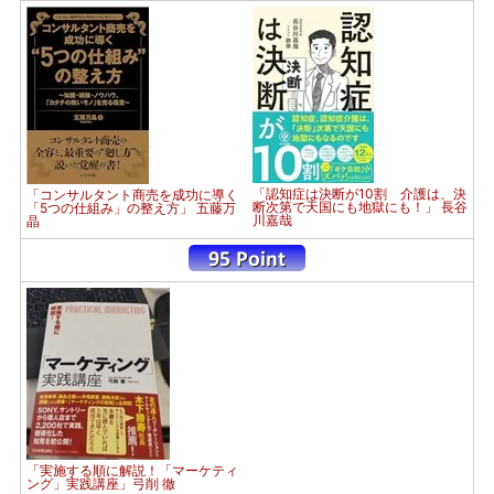
「認知症は決断が10割 介護は、決
「コンサルタント商売を成功に導く
断次第で天国にも地獄にも！」 長谷
「5つの仕組み」の整え方」 五藤万
川嘉哉
晶
「実施する順に解説！「マーケティ
ング」実践講座」弓削 徹