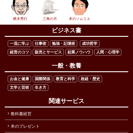
椎木秀行
三角の月
本のソムリエ
ビジネス書
一流に学ぶ
仕事術
勉強・記憶術
成功哲学
経営のコツ
販売とサービス
起業ノウハウ
人間・心理学
一般・教養
お金と健康
国際関係
教育と科学
政経・歴史
文学と芸術
生き方
関連サービス
教科書経営
本のプレゼント