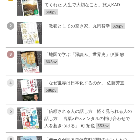
てくれた 人生で大切なこと」旅人KAD
668pv
「教養としての空き家」丸岡智幸
2
626pv
「地図で学ぶ「深読み」世界史」伊藤 敏
3
608pv
「なぜ世界は日本化するのか」 佐藤芳直
4
588pv
「信頼される人の話し方 軽く見られる人の
5
話し方 言葉×声×メンタルの掛け合わせで
人を惹きつける」 司 拓也
553pv
「データが語る気候変動問題のホントとウ
6