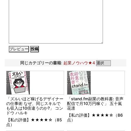
同じカテゴリーの書籍
:
起業ノウハウ★4
「ズルいほど稼げるデザイナー
「stand.fm副業の教科書: 音声
の仕事術 なぜ、同じスキルで
配信で月10万円稼ぐ」 五十嵐
も収入は10倍違うのか?」 コン
花凛
ドウ ハルキ
【私の評価】★★★★☆（86
【私の評価】★★★★☆（85
点）
点）