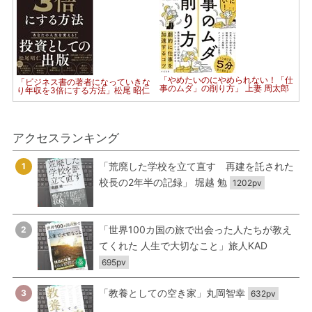
「やめたいのにやめられない！「仕
「ビジネス書の著者になっていきな
事のムダ」の削り方」 上妻 周太郎
り年収を3倍にする方法」松尾 昭仁
アクセスランキング
「荒廃した学校を立て直す 再建を託された
1
校長の2年半の記録」 堀越 勉
1202pv
「世界100カ国の旅で出会った人たちが教え
2
てくれた 人生で大切なこと」旅人KAD
695pv
「教養としての空き家」丸岡智幸
3
632pv