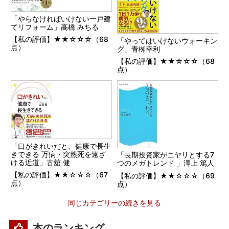
「やらなければいけない一戸建
てリフォーム」高橋 みちる
【私の評価】★★☆☆☆（68
「やってはいけないウォーキン
点）
グ」青栁幸利
【私の評価】★★☆☆☆（68
点）
「口がきれいだと、健康で長生
きできる 万病・突然死を遠ざ
「長期投資家がニヤリとする7
ける近道」古舘 健
つのメガトレンド 」澤上 篤人
【私の評価】★★☆☆☆（67
【私の評価】★★☆☆☆（69
点）
点）
同じカテゴリーの続きを見る
本のランキング