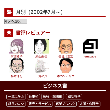
月別（2002年7月～）
書評レビュアー
河西祐子
武山由佳
長谷川嘉宏
enspace
椎木秀行
三角の月
本のソムリエ
ビジネス書
一流に学ぶ
仕事術
勉強・記憶術
成功哲学
経営のコツ
販売とサービス
起業ノウハウ
人間・心理学