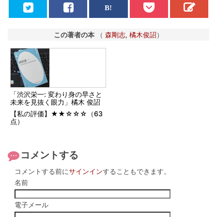
この著者の本
（
森剛志
,
橘木俊詔
）
「渋沢栄一: 変わり身の早さと
未来を見抜く眼力」橘木 俊詔
【私の評価】★★☆☆☆（63
点）
コメントする
コメントする前に
サインイン
することもできます。
名前
電子メール