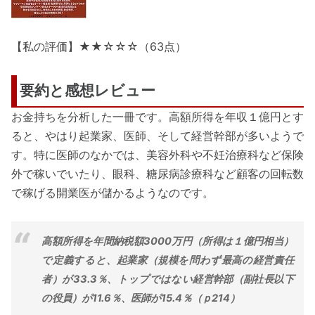
【私の評価】★★☆☆☆（63点）
要約と感想レビュー
お金持ちを分析した一冊です。高額所得を年収１億円とす
ると、やはり起業家、医師、そして経営幹部が多いようで
す。特に医師のなかでは、美容外科や不妊治療科など保険
外で稼いでいたり、眼科、糖尿病診療科など顧客の回転数
で稼げる開業医が儲かるようなのです。
高額所得を年間納税額3000万円（所得は１億円相当）
で定義すると、起業家（規模を問わず最高の経営責任
者）が33.3％、トップではない経営幹部（副社長以下
の役員）が11.6％、医師が15.4％（ｐ214）