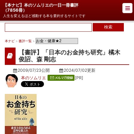
【本ナビ】本のソムリエの一日一冊書評
（
7856冊
）
人生を変えるほど感動する本を要約するサイトです
本ナビ
>
書評一覧
>
【書評】「日本のお金持ち研究」橘木
俊詔、森 剛志
2009/07/23公開
2024/07/02
更新
本のソムリエ
[PR]