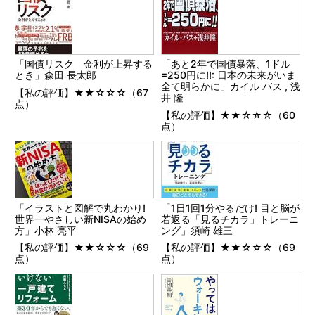
「国債リスク 金利が上昇する
「あと2年で国債暴落、1ドル
とき」森田 長太郎
=250円に!!: 日本の未来がいま
全て明らかに」カイル バス , 浅
【私の評価】★★☆☆☆（67
井 隆
点）
【私の評価】★★☆☆☆（60
点）
「イラストと図解で丸わかり!
「1日1回1分やるだけ! 目と脳が
世界一やさしい新NISAの始め
若返る「見るチカラ」トレーニ
方」小林 亮平
ング」須崎 雄三
【私の評価】★★☆☆☆（69
【私の評価】★★☆☆☆（69
点）
点）