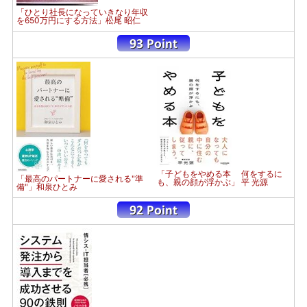
「ひとり社長になっていきなり年収
を650万円にする方法」松尾 昭仁
「子どもをやめる本 何をするに
「最高のパートナーに愛される"準
も、親の顔が浮かぶ」 平 光源
備"」和泉ひとみ