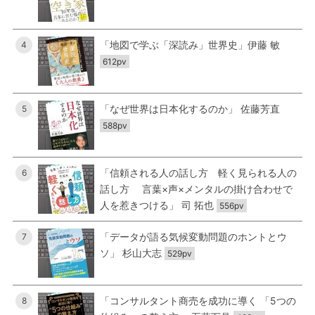
「地図で学ぶ「深読み」世界史」伊藤 敏
4
612pv
「なぜ世界は日本化するのか」 佐藤芳直
5
588pv
「信頼される人の話し方 軽く見られる人の
6
話し方 言葉×声×メンタルの掛け合わせで
人を惹きつける」 司 拓也
556pv
「データが語る気候変動問題のホントとウ
7
ソ」 杉山大志
529pv
「コンサルタント商売を成功に導く 「5つの
8