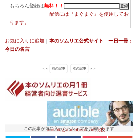
もちろん登録は
無料！！
配信には
『まぐまぐ』
を使用してお
ります。
お気に入りに追加
｜
本のソムリエ公式サイト
｜
一日一冊：
今日の名言
＜＜
前の記事
|
次の記事
＞＞
この記事が気に入ったらシェアをお願いします
audibleとaudiobook.jpの比較