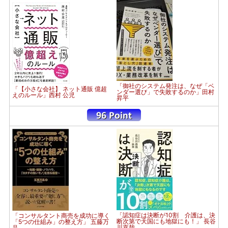
「御社のシステム発注は、なぜ「ベ
「【小さな会社】 ネット通販 億超
ンダー選び」で失敗するのか」田村
えのルール」西村 公児
昇平
「認知症は決断が10割 介護は、決
「コンサルタント商売を成功に導く
断次第で天国にも地獄にも！」 長谷
「5つの仕組み」の整え方」 五藤万
川嘉哉
晶