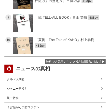
仕組み」の整え方」 五藤万晶
493pv
「戦 TELL-ALL BOOK」青山 繁晴
9
488pv
「夏帆―The Tale of KAHO」村上春樹
10
485pv
無料で人気ランキング GA4対応 Ranklet4
ニュースの真相
クルド人問題
ジャニー喜多川
統一教会
子宮頸がん予防ワクチン