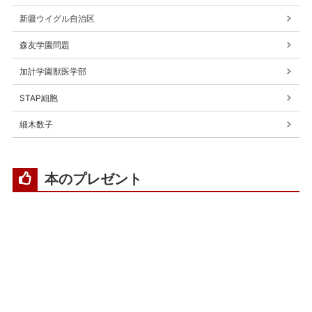
新疆ウイグル自治区
森友学園問題
加計学園獣医学部
STAP細胞
細木数子
本のプレゼント