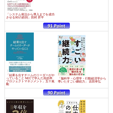
「システム発注から導入までを成功
させる90の鉄則」田村 昇平
「結果を出すチームのリーダーがや
っていること NECで学んだ高効率
「脳科学・心理学・行動経済学から
プロジェクトマネジメント」五十嵐
導いたすごい継続力」 吉田幸弘
剛