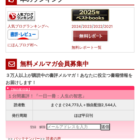
/
/
/
人気ブログランキングへ
2024
2023
2022
2021
にほんブログ村へ
無料レポート一覧
無料メルマガ会員募集中
３万人以上が購読中の書評メルマガ！あなたに役立つ書籍情報を
お届けします！
【独自配信版】
１分間書評！『一日一冊：人生の智恵』
読者数
まぐまぐ24,773人＋独自配信2,544人
発行周期
ほぼ平日刊
登録
解除
>>
バックナンバー
>>
読者の声