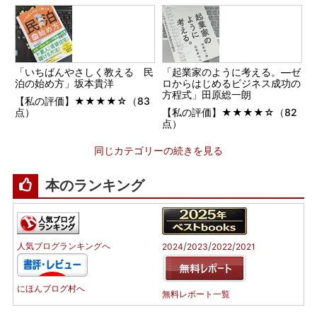
「いちばんやさしく教える 民
「起業家のように考える。―ゼ
泊の始め方」坂本貴洋
ロからはじめるビジネス成功の
方程式」田原総一朗
【私の評価】★★★★☆（83
点）
【私の評価】★★★★☆（82
点）
同じカテゴリーの続きを見る
本のランキング
/
/
/
人気ブログランキングへ
2024
2023
2022
2021
にほんブログ村へ
無料レポート一覧