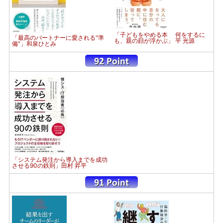
「子どもをやめる本 何をするに
「最高のパートナーに愛される"準
も、親の顔が浮かぶ」 平 光源
備"」和泉ひとみ
「システム発注から導入までを成功
させる90の鉄則」田村 昇平