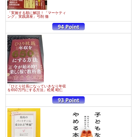
「実施する順に解説！「マーケティ
ング」実践講座」弓削 徹
「ひとり社長になっていきなり年収
を650万円にする方法」松尾 昭仁