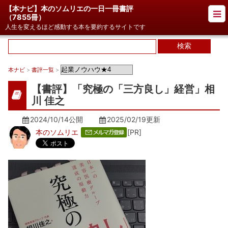
【本ナビ】本のソムリエの一日一冊書評
（
7855冊
）
人生を変えるほど感動する本を要約するサイトです
本ナビ
>
書評一覧
>
【書評】「究極の「三方良し」経営」相
川 佳之
2024/10/14公開
2025/02/19
更新
本のソムリエ
[PR]