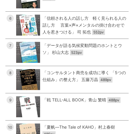
「信頼される人の話し方 軽く見られる人の
6
話し方 言葉×声×メンタルの掛け合わせで
人を惹きつける」 司 拓也
552pv
「データが語る気候変動問題のホントとウ
7
ソ」 杉山大志
523pv
「コンサルタント商売を成功に導く 「5つの
8
仕組み」の整え方」 五藤万晶
489pv
「戦 TELL-ALL BOOK」青山 繁晴
9
488pv
「夏帆―The Tale of KAHO」村上春樹
10