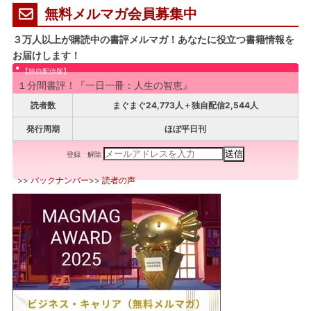
無料メルマガ会員募集中
３万人以上が購読中の書評メルマガ！あなたに役立つ書籍情報を
お届けします！
【独自配信版】
１分間書評！『一日一冊：人生の智恵』
読者数
まぐまぐ24,773人＋独自配信2,544人
発行周期
ほぼ平日刊
登録
解除
>>
バックナンバー
>>
読者の声