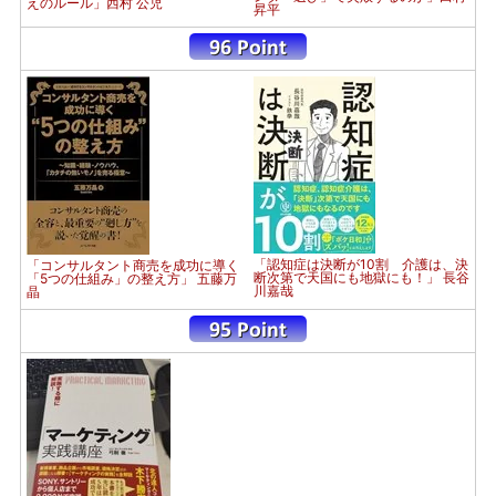
えのルール」西村 公児
昇平
「認知症は決断が10割 介護は、決
「コンサルタント商売を成功に導く
断次第で天国にも地獄にも！」 長谷
「5つの仕組み」の整え方」 五藤万
川嘉哉
晶