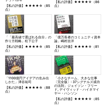
【私の評価】★★★★☆（86
【私の評価】★★★★☆（85
点）
点）
「「最高値で選ばれる自分」の
「億万長者のコミュニティ資本
作り方戦略」松下公子
論」嶋村吉洋
【私の評価】★★★★☆（85
【私の評価】★★★★☆（81
点）
点）
「1100億円アイデアの生み出
「小さなチーム、大きな仕事
しかた」津谷祐司
〔完全版〕: 37シグナルズ成功
の法則」ジェイソン・フリー
【私の評価】★★★★☆（88
ド, デイヴィッド・ハイネマイ
点）
ヤー・ハンソン
【私の評価】★★★★☆（85
点）