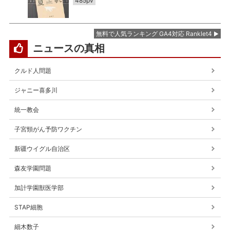
485pv
無料で人気ランキング GA4対応 Ranklet4
ニュースの真相
クルド人問題
ジャニー喜多川
統一教会
子宮頸がん予防ワクチン
新疆ウイグル自治区
森友学園問題
加計学園獣医学部
STAP細胞
細木数子