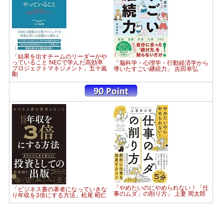
「結果を出すチームのリーダーがや
っていること NECで学んだ高効率
「脳科学・心理学・行動経済学から
プロジェクトマネジメント」五十嵐
導いたすごい継続力」 吉田幸弘
剛
「やめたいのにやめられない！「仕
「ビジネス書の著者になっていきな
事のムダ」の削り方」 上妻 周太郎
り年収を3倍にする方法」松尾 昭仁