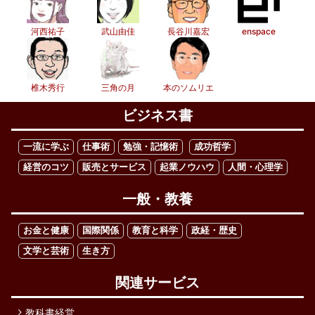
河西祐子
武山由佳
長谷川嘉宏
enspace
椎木秀行
三角の月
本のソムリエ
ビジネス書
一流に学ぶ
仕事術
勉強・記憶術
成功哲学
経営のコツ
販売とサービス
起業ノウハウ
人間・心理学
一般・教養
お金と健康
国際関係
教育と科学
政経・歴史
文学と芸術
生き方
関連サービス
教科書経営