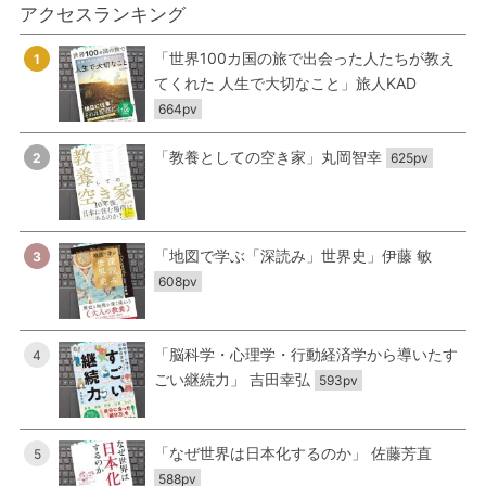
アクセスランキング
「世界100カ国の旅で出会った人たちが教え
1
てくれた 人生で大切なこと」旅人KAD
664pv
「教養としての空き家」丸岡智幸
2
625pv
「地図で学ぶ「深読み」世界史」伊藤 敏
3
608pv
「脳科学・心理学・行動経済学から導いたす
4
ごい継続力」 吉田幸弘
593pv
「なぜ世界は日本化するのか」 佐藤芳直
5
588pv