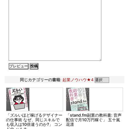
同じカテゴリーの書籍
:
起業ノウハウ★4
「ズルいほど稼げるデザイナー
「stand.fm副業の教科書: 音声
の仕事術 なぜ、同じスキルで
配信で月10万円稼ぐ」 五十嵐
も収入は10倍違うのか?」 コン
花凛
ドウ ハルキ