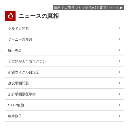
無料で人気ランキング GA4対応 Ranklet4
ニュースの真相
クルド人問題
ジャニー喜多川
統一教会
子宮頸がん予防ワクチン
新疆ウイグル自治区
森友学園問題
加計学園獣医学部
STAP細胞
細木数子