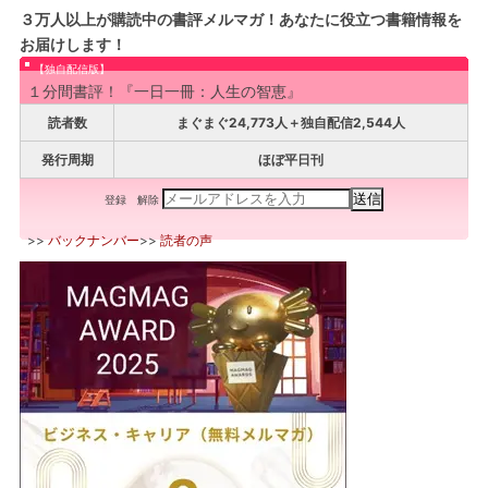
３万人以上が購読中の書評メルマガ！あなたに役立つ書籍情報を
お届けします！
【独自配信版】
１分間書評！『一日一冊：人生の智恵』
読者数
まぐまぐ24,773人＋独自配信2,544人
発行周期
ほぼ平日刊
登録
解除
>>
バックナンバー
>>
読者の声