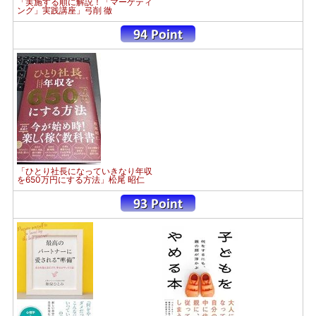
「実施する順に解説！「マーケティ
ング」実践講座」弓削 徹
「ひとり社長になっていきなり年収
を650万円にする方法」松尾 昭仁