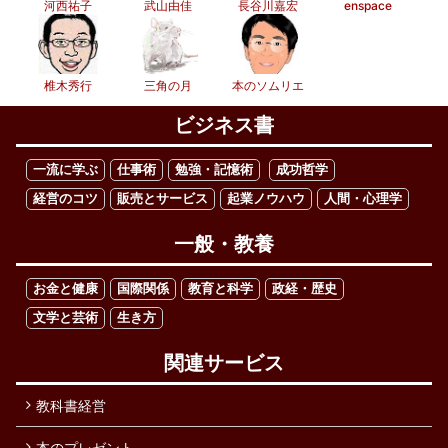
河西祐子
武山由佳
長谷川嘉宏
enspace
椎木秀行
三角の月
本のソムリエ
ビジネス書
一流に学ぶ
仕事術
勉強・記憶術
成功哲学
経営のコツ
販売とサービス
起業ノウハウ
人間・心理学
一般・教養
お金と健康
国際関係
教育と科学
政経・歴史
文学と芸術
生き方
関連サービス
教科書経営
本のプレゼント