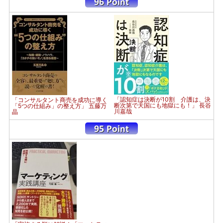
「認知症は決断が10割 介護は、決
「コンサルタント商売を成功に導く
断次第で天国にも地獄にも！」 長谷
「5つの仕組み」の整え方」 五藤万
川嘉哉
晶