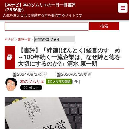
【本ナビ】本のソムリエの一日一冊書評
（
7856冊
）
人生を変えるほど感動する本を要約するサイトです
本ナビ
>
書評一覧
>
【書評】「絆徳(ばんとく)経営のすゝめ
～100年続く一流企業は、なぜ絆と徳を
大切にするのか?」清水 康一朗
2024/09/27公開
2026/05/28
更新
本のソムリエ
[PR]