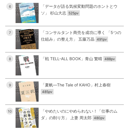
「データが語る気候変動問題のホントとウ
6
ソ」 杉山大志
525pv
「コンサルタント商売を成功に導く 「5つの
7
仕組み」の整え方」 五藤万晶
491pv
「戦 TELL-ALL BOOK」青山 繁晴
8
488pv
「夏帆―The Tale of KAHO」村上春樹
9
485pv
「やめたいのにやめられない！「仕事のム
10
ダ」の削り方」 上妻 周太郎
480pv