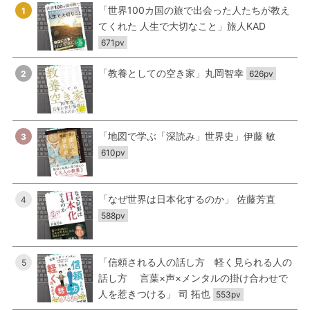
「世界100カ国の旅で出会った人たちが教え
1
てくれた 人生で大切なこと」旅人KAD
671pv
「教養としての空き家」丸岡智幸
2
626pv
「地図で学ぶ「深読み」世界史」伊藤 敏
3
610pv
「なぜ世界は日本化するのか」 佐藤芳直
4
588pv
「信頼される人の話し方 軽く見られる人の
5
話し方 言葉×声×メンタルの掛け合わせで
人を惹きつける」 司 拓也
553pv