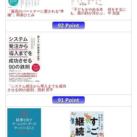
「子どもをやめる本 何をするに
「最高のパートナーに愛される"準
も、親の顔が浮かぶ」 平 光源
備"」和泉ひとみ
「システム発注から導入までを成功
させる90の鉄則」田村 昇平