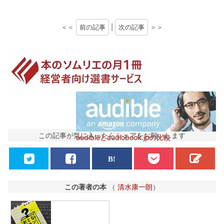
＜＜
前の記事
|
次の記事
＞＞
この記事が気に入ったらシェアをお願いします
audibleとaudiobook.jpの比較
この著者の本
（
清水康一朗
）