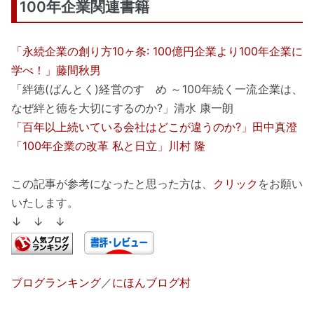
100年企業関連書籍
「永続企業の創り方10ヶ条: 100億円企業より100年企業に
学べ！」藤間秋男
「絆徳(ばんとく)経営のすゝめ ～100年続く一流企業は、
なぜ絆と徳を大切にするのか?」清水 康一朗
「百年以上続いている会社はどこが違うのか?」田中真澄
「100年企業の改革 私と日立」川村 隆
この記事が参考になったと思った方は、
クリック
をお願い
いたします。
↓ ↓ ↓
ブログランキング
／
にほんブログ村