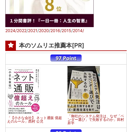
2024/
2022
/
2021
/
2020
/
2016
/
2015
/
2014/
本のソムリエ推薦本[PR]
「御社のシステム発注は、なぜ「ベ
「【小さな会社】 ネット通販 億超
ンダー選び」で失敗するのか」田村
えのルール」西村 公児
昇平