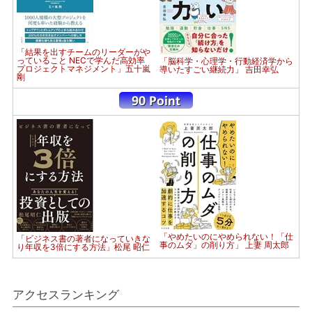
「結果を出すチームのリーダーがや
っていること NECで学んだ高効率
「脳科学・心理学・行動経済学から
プロジェクトマネジメント」五十嵐
導いたすごい継続力」 吉田幸弘
剛
「やめたいのにやめられない！「仕
「ビジネス書の著者になっていきな
事のムダ」の削り方」 上妻 周太郎
り年収を3倍にする方法」松尾 昭仁
アクセスランキング