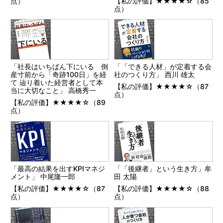
点）
【私の評価】★★★★☆（85
点）
「社長はいちばん下にいる 倒
「「できる人材」が定着する会
産寸前から「奇跡100日」を経
社のつくり方」 西川 雄太
て 辿り着いた経営者として本
【私の評価】★★★★☆（87
当に大切なこと」 高橋秀一
点）
【私の評価】★★★★☆（89
点）
「最高の結果を出すKPIマネジ
「「後継者」という生き方」牟
メント」 中尾隆一郎
田 太陽
【私の評価】★★★★☆（87
【私の評価】★★★★☆（88
点）
点）