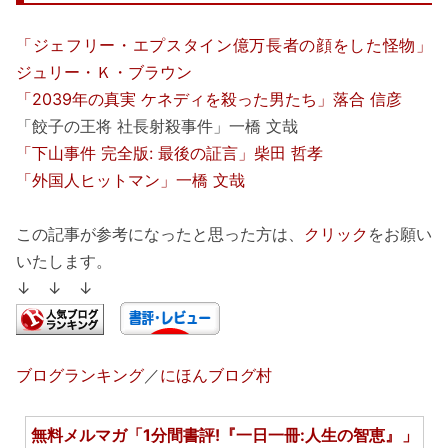
「ジェフリー・エプスタイン億万長者の顔をした怪物」
ジュリー・Ｋ・ブラウン
「2039年の真実 ケネディを殺った男たち」落合 信彦
「餃子の王将 社長射殺事件」一橋 文哉
「下山事件 完全版: 最後の証言」柴田 哲孝
「外国人ヒットマン」一橋 文哉
この記事が参考になったと思った方は、
クリック
をお願い
いたします。
↓ ↓ ↓
ブログランキング
／
にほんブログ村
無料メルマガ「1分間書評!『一日一冊:人生の智恵』」