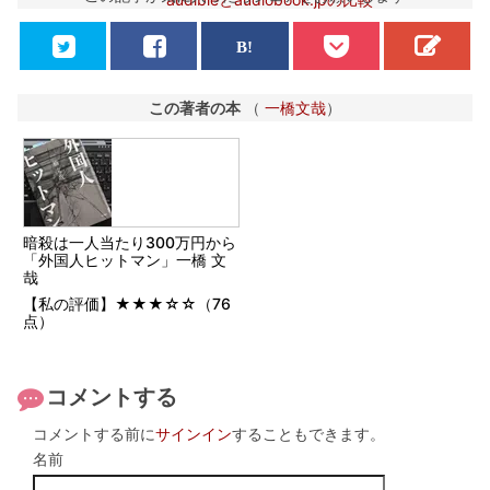
この著者の本
（
一橋文哉
）
暗殺は一人当たり300万円から
「外国人ヒットマン」一橋 文
哉
【私の評価】★★★☆☆（76
点）
コメントする
コメントする前に
サインイン
することもできます。
名前