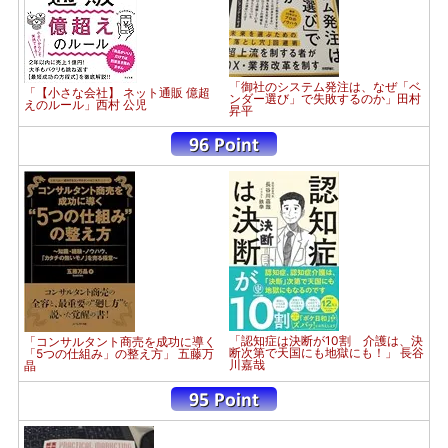
「御社のシステム発注は、なぜ「ベ
「【小さな会社】 ネット通販 億超
ンダー選び」で失敗するのか」田村
えのルール」西村 公児
昇平
「認知症は決断が10割 介護は、決
「コンサルタント商売を成功に導く
断次第で天国にも地獄にも！」 長谷
「5つの仕組み」の整え方」 五藤万
川嘉哉
晶