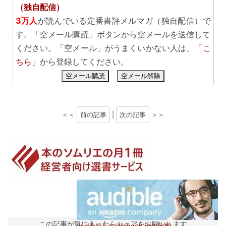
（独自配信）
3万人
が読んでいる定番書評メルマガ（独自配信）で
す。「空メール購読」ボタンから空メールを送信して
ください。「空メール」がうまくいかない人は、
「こ
ちら」
から登録してください。
空メール購読
空メール解除
＜＜
前の記事
|
次の記事
＞＞
この記事が気に入ったらシェアをお願いします
audibleとaudiobook.jpの比較