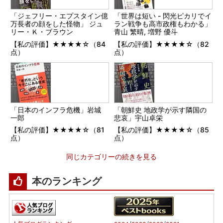
「ジェフリー・エプスタイン億
「世界は短い - 閃光ピカリでイ
万長者の顔をした怪物」 ジュ
ラン戦争も高市政権もわかる」
リー・Ｋ・ブラウン
青山 繁晴, 増野 優斗
【私の評価】★★★★☆（84
【私の評価】★★★★☆（82
点）
点）
「日本のインフラ危機」岩城
「朝鮮史 地政学が示す隣国の
一郎
悲哀」宇山卓栄
【私の評価】★★★★☆（81
【私の評価】★★★★☆（85
点）
点）
同じカテゴリーの続きを見る
本のランキング