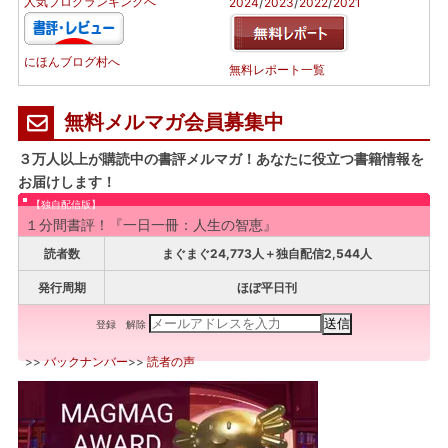
/
/
/
人気ブログランキングへ
2024
2023
2022
2021
にほんブログ村へ
無料レポート一覧
無料メルマガ会員募集中
３万人以上が購読中の書評メルマガ！あなたに役立つ書籍情報を
お届けします！
【独自配信版】
１分間書評！『一日一冊：人生の智恵』
読者数
まぐまぐ24,773人＋独自配信2,544人
発行周期
ほぼ平日刊
登録
解除
>>
バックナンバー
>>
読者の声