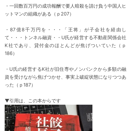
・一回数百万円の成功報酬で要人暗殺を請け負う中国人ヒ
ットマンの組織がある（ｐ207）
・87億8千万円を・・・「王将」が子会社を経由し
て・・・トンネル融資・・U氏が経営する不動産関係会社
K社であり、貸付金のほとんどが焦げついていた（ｐ
186）
・U氏の経営するK社が旧住専やノンバンクから多額の融
資を受けながら焦げつかせ、事実上破綻状態になりつつあ
った（ｐ187）
▼引用は、この本からです