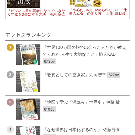
「やめたいのにやめられない！「仕
「ビジネス書の著者になっていきな
事のムダ」の削り方」 上妻 周太郎
り年収を3倍にする方法」松尾 昭仁
アクセスランキング
「世界100カ国の旅で出会った人たちが教え
1
てくれた 人生で大切なこと」旅人KAD
673pv
「教養としての空き家」丸岡智幸
2
627pv
「地図で学ぶ「深読み」世界史」伊藤 敏
3
610pv
「なぜ世界は日本化するのか」 佐藤芳直
4