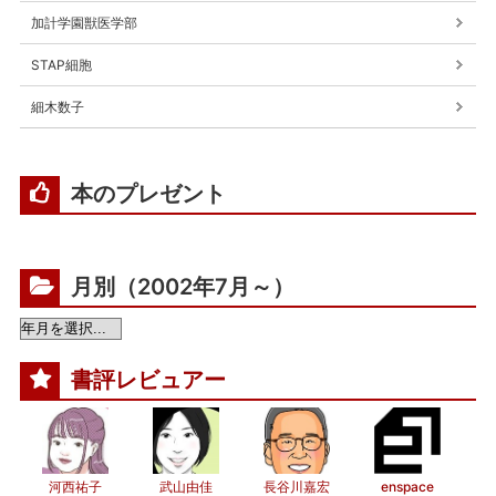
加計学園獣医学部
STAP細胞
細木数子
本のプレゼント
月別（2002年7月～）
書評レビュアー
河西祐子
武山由佳
長谷川嘉宏
enspace