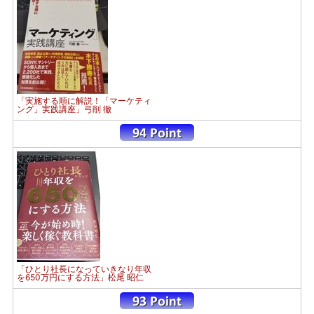
「実施する順に解説！「マーケティ
ング」実践講座」弓削 徹
「ひとり社長になっていきなり年収
を650万円にする方法」松尾 昭仁