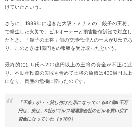
けていたという。
さらに、1989年に起きた大阪・ミナミの「餃子の王将」
で発生した火災で、ビルオーナーと損害賠償訴訟で対立し
たとき、「餃子の王将」側の交渉代理人の一人がU氏であ
り、このときは1億円もの報酬を受け取ったという。
最終的にはU氏へ200億円以上の王将の資金が不正に渡
り、不動産投資の失敗も含めて王将の負債は400億円以上
になり、倒産の危機に陥ったのです。
「王将」が・・貸し付けた形になっている87億8千万
円は、実は、K社がゴルフ場運営会社のビルを買い戻す
資金になっていた（ｐ189）