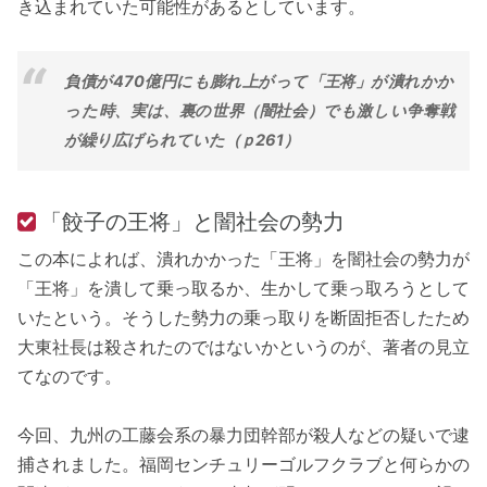
き込まれていた可能性があるとしています。
負債が470億円にも膨れ上がって「王将」が潰れかか
った時、実は、裏の世界（闇社会）でも激しい争奪戦
が繰り広げられていた（ｐ261）
「餃子の王将」と闇社会の勢力
この本によれば、潰れかかった「王将」を闇社会の勢力が
「王将」を潰して乗っ取るか、生かして乗っ取ろうとして
いたという。そうした勢力の乗っ取りを断固拒否したため
大東社長は殺されたのではないかというのが、著者の見立
てなのです。
今回、九州の工藤会系の暴力団幹部が殺人などの疑いで逮
捕されました。福岡センチュリーゴルフクラブと何らかの