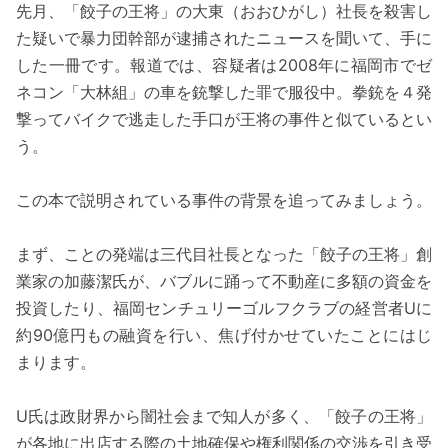
先月、「餃子の王将」の大東（おおひがし）社長を殺害し
た疑いで暴力団幹部が逮捕されたニュースを聞いて、手に
した一冊です。報道では、容疑者は2008年に福岡市でゼ
ネコン「大林組」の車を銃撃した罪で服役中。拳銃を４発
撃ってバイクで逃走した手口が王将の事件と似ているとい
う。
この本で説明されている事件の背景を追ってみましょう。
まず、ことの発端は三代目社長となった「餃子の王将」創
業家の加藤潔氏が、バブルに踊って不動産に多額の資金を
投資したり、福岡センチュリーゴルフクラブの経営者Uに
約90億円もの融資を行い、焦げ付かせていたことにはじ
まります。
U氏は政財界から闇社会まで知人が多く、「餃子の王将」
が各地に出店する際の土地確保や権利関係の交渉を引き受