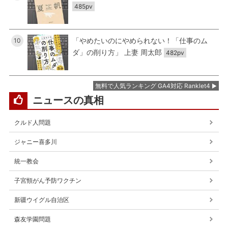
485pv
「やめたいのにやめられない！「仕事のム
10
ダ」の削り方」 上妻 周太郎
482pv
無料で人気ランキング GA4対応 Ranklet4
ニュースの真相
クルド人問題
ジャニー喜多川
統一教会
子宮頸がん予防ワクチン
新疆ウイグル自治区
森友学園問題