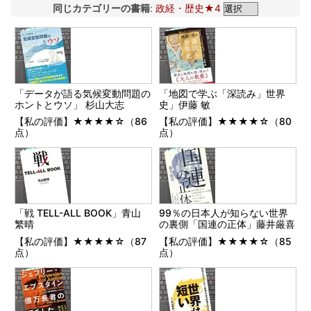
同じカテゴリーの書籍
:
政経・歴史★4
「データが語る気候変動問題の
「地図で学ぶ「深読み」世界
ホントとウソ」 杉山大志
史」伊藤 敏
【私の評価】★★★★☆（86
【私の評価】★★★★☆（80
点）
点）
「戦 TELL-ALL BOOK」青山
99％の日本人が知らない世界
繁晴
の裏側「国連の正体」藤井厳喜
【私の評価】★★★★☆（87
【私の評価】★★★★☆（85
点）
点）