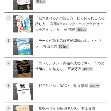
588pv
「信頼される人の話し方 軽く見られる人の
5
話し方 言葉×声×メンタルの掛け合わせで
人を惹きつける」 司 拓也
553pv
「データが語る気候変動問題のホントとウ
6
ソ」 杉山大志
525pv
「コンサルタント商売を成功に導く 「5つの
7
仕組み」の整え方」 五藤万晶
491pv
「戦 TELL-ALL BOOK」青山 繁晴
8
488pv
「夏帆―The Tale of KAHO」村上春樹
9