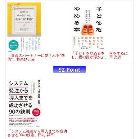
「子どもをやめる本 何をするに
「最高のパートナーに愛される"準
も、親の顔が浮かぶ」 平 光源
備"」和泉ひとみ
「システム発注から導入までを成功
させる90の鉄則」田村 昇平