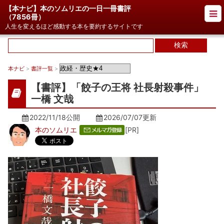
【本ナビ】本のソムリエの一日一冊書評
（
7856冊
）
人生を変えるほど感動する本を要約するサイトです
本ナビ
>
書評一覧
>
【書評】「餃子の王将 社長射殺事件」
一橋 文哉
2022/11/18公開
2026/07/07
更新
本のソムリエ
[PR]