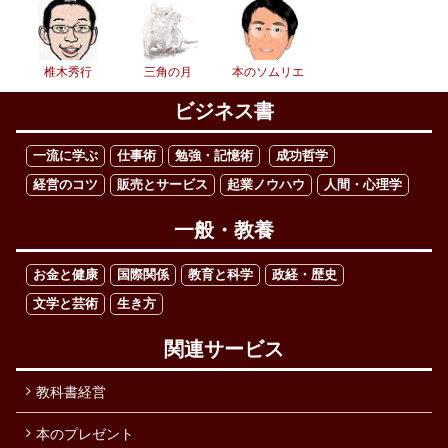
椎木秀行
三角の月
本のソムリエ
ビジネス書
一流に学ぶ
仕事術
勉強・記憶術
成功哲学
経営のコツ
販売とサービス
起業ノウハウ
人間・心理学
一般・教養
お金と健康
国際関係
教育と科学
政経・歴史
文学と芸術
生き方
関連サービス
教科書経営
本のプレゼント