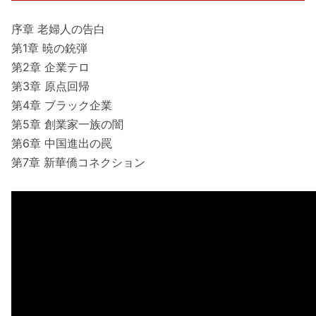
序章 老婦人の告白
第1章 暁の銃弾
第2章 企業テロ
第3章 原点回帰
第4章 ブラック企業
第5章 創業家一族の闇
第6章 中国進出の罠
第7章 新華僑コネクション