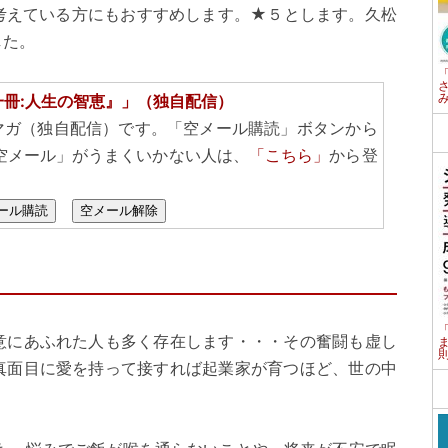
考えている方にもおすすめします。★５とします。久松
した。
一冊:人生の智恵』」（独自配信）
マガ（独自配信）です。「空メール購読」ボタンから
空メール」がうまくいかない人は、
「こちら」
から登
ール購読
空メール解除
意にあふれた人も多く存在します・・・その奮闘も虚し
真面目に愛を持って接すれば起業家が育つほど、世の中