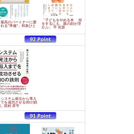
「子どもをやめる本 何
「最高のパートナーに愛
をするにも、親の顔が浮
される"準備"」和泉ひと
かぶ」 平 光源
み
「システム発注から導入
までを成功させる90の鉄
則」田村 昇平