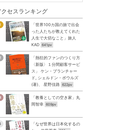
アクセスランキング
「世界100カ国の旅で出会
1
った人たちが教えてくれた
人生で大切なこと」旅人
KAD
641pv
「熱狂的ファンのつくり方
2
〈新版〉１分間顧客サービ
ス」 ケン・ブランチャー
ド, シェルドン・ボウルズ
(著)、 星野佳路
622pv
「教養としての空き家」丸
3
岡智幸
609pv
「なぜ世界は日本化するの
4