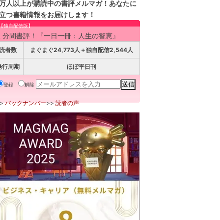
万人以上が購読中の書評メルマガ！あなたに
立つ書籍情報をお届けします！
【独自配信版】
１分間書評！『一日一冊：人生の智恵』
読者数
まぐまぐ24,773人＋独自配信2,544人
発行周期
ほぼ平日刊
登録
解除
>>
バックナンバー
>>
読者の声