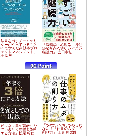
「結果を出すチームのリ
ーダーがやっていること
「脳科学・心理学・行動
NECで学んだ高効率プロ
経済学から導いたすごい
ジェクトマネジメント」
継続力」 吉田幸弘
五十嵐 剛
「やめたいのにやめられ
「ビジネス書の著者にな
ない！「仕事のムダ」の
っていきなり年収を3倍
削り方」 上妻 周太郎
にする方法」松尾 昭仁