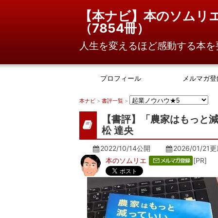
【本ナビ】本のソムリ
（
7854冊
）
人生を変えるほど感動する本を
プロフィール
メルマガ登
本ナビ
>
書評一覧
>
【書評】「農家はもっと減
松 達央
2022/10/14公開
2026/01/21
更
本のソムリエ
[PR]