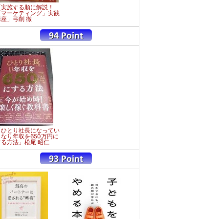
「実施する順に解説！
「マーケティング」実践
講座」弓削 徹
「ひとり社長になってい
きなり年収を650万円に
する方法」松尾 昭仁