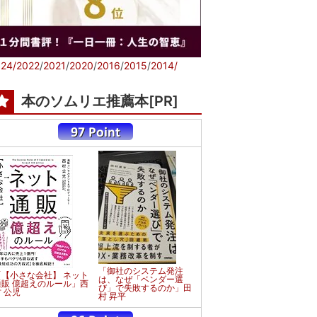
24/
2022
/
2021
/
2020
/
2016
/
2015
/
2014/
本のソムリエ推薦本[PR]
「御社のシステム発注
「【小さな会社】 ネット
は、なぜ「ベンダー選
通販 億超えのルール」西
び」で失敗するのか」田
 公児
村 昇平