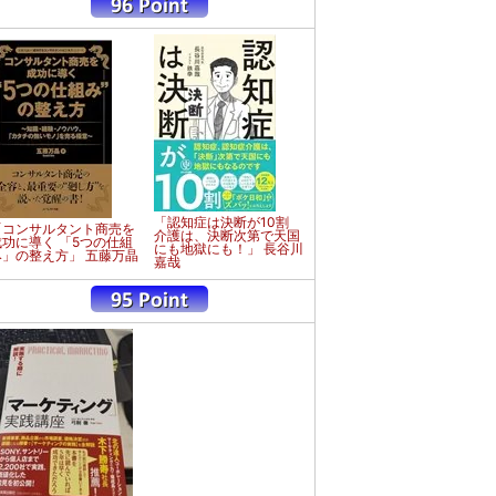
「認知症は決断が10割
「コンサルタント商売を
介護は、決断次第で天国
成功に導く 「5つの仕組
にも地獄にも！」 長谷川
み」の整え方」 五藤万晶
嘉哉