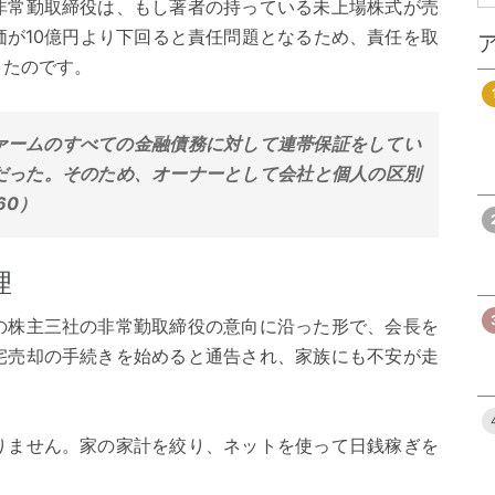
非常勤取締役は、もし著者の持っている未上場株式が売
価が10億円より下回ると責任問題となるため、責任を取
きたのです。
ァームのすべての金融債務に対して連帯保証をしてい
だった。そのため、オーナーとして会社と個人の区別
60）
理
の株主三社の非常勤取締役の意向に沿った形で、会長を
宅売却の手続きを始めると通告され、家族にも不安が走
りません。家の家計を絞り、ネットを使って日銭稼ぎを