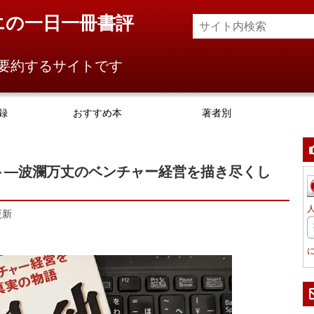
エの一日一冊書評
要約するサイトです
録
おすすめ本
著者別
ト―波瀾万丈のベンチャー経営を描き尽くし
更新