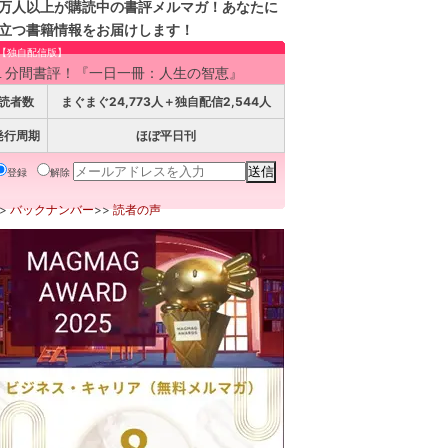
万人以上が購読中の書評メルマガ！あなたに
立つ書籍情報をお届けします！
【独自配信版】
１分間書評！『一日一冊：人生の智恵』
読者数
まぐまぐ24,773人＋独自配信2,544人
発行周期
ほぼ平日刊
登録
解除
>>
バックナンバー
>>
読者の声