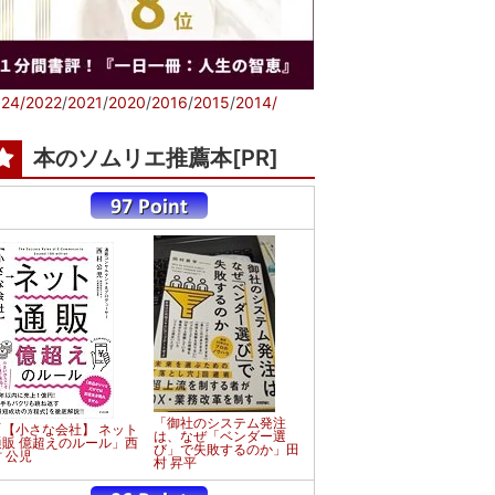
24/
2022
/
2021
/
2020
/
2016
/
2015
/
2014/
本のソムリエ推薦本[PR]
「御社のシステム発注
「【小さな会社】 ネット
は、なぜ「ベンダー選
通販 億超えのルール」西
び」で失敗するのか」田
 公児
村 昇平