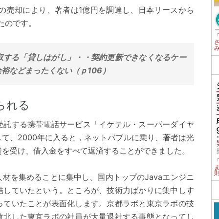
業の売却により、著者は1億円を調達し、日本リースから
たのです。
収する「貸しはがし」・・契約更新できなくなるケー
裕などまったくない（ｐ106）
られる
受託する携帯電話サービス「イケテル・スーパーダイヤ
て、2000年に入ると，ネットバブルに乗り、著者は光
資を受け、借入金をすべて返済することができました。
材を集めることに集中し、国内トップのJavaエンジニ
結していたという。ところが、技術力ばかりに集中しす
っていたことが表面化します。京都ラボと東京ラボの技
敗北した東京ラボの社員が大量退社する事態となってし