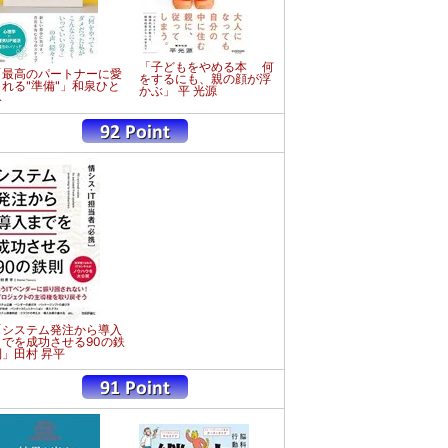
「子どもをやめる本 何
「最高のパートナーに愛
をするにも、親の顔が浮
される"準備"」和泉ひと
かぶ」 平 光源
み
「システム発注から導入
までを成功させる90の鉄
則」田村 昇平