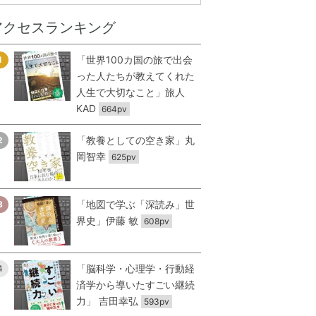
アクセスランキング
「世界100カ国の旅で出会
1
った人たちが教えてくれた
人生で大切なこと」旅人
KAD
664pv
「教養としての空き家」丸
2
岡智幸
625pv
「地図で学ぶ「深読み」世
3
界史」伊藤 敏
608pv
「脳科学・心理学・行動経
4
済学から導いたすごい継続
力」 吉田幸弘
593pv