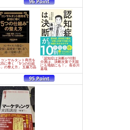
「認知症は決断が10割
「コンサルタント商売を
介護は、決断次第で天国
成功に導く 「5つの仕組
にも地獄にも！」 長谷川
み」の整え方」 五藤万晶
嘉哉