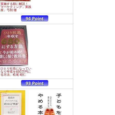
「実施する順に解説！
「マーケティング」実践
講座」弓削 徹
「ひとり社長になってい
きなり年収を650万円に
する方法」松尾 昭仁