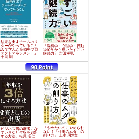
「結果を出すチームのリ
ーダーがやっていること
「脳科学・心理学・行動
NECで学んだ高効率プロ
経済学から導いたすごい
ジェクトマネジメント」
継続力」 吉田幸弘
五十嵐 剛
「やめたいのにやめられ
「ビジネス書の著者にな
ない！「仕事のムダ」の
っていきなり年収を3倍
削り方」 上妻 周太郎
にする方法」松尾 昭仁