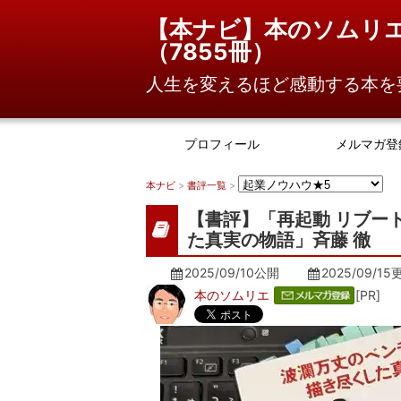
【本ナビ】本のソムリ
（
7855冊
）
人生を変えるほど感動する本を
プロフィール
メルマガ登
本ナビ
>
書評一覧
>
【書評】「再起動 リブー
た真実の物語」斉藤 徹
2025/09/10公開
2025/09/15
本のソムリエ
[PR]