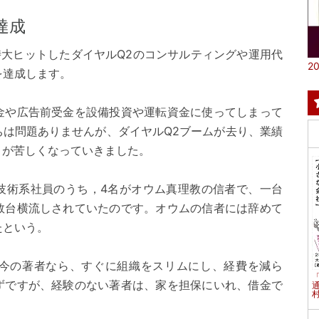
達成
時大ヒットしたダイヤルQ2のコンサルティングや運用代
20
を達成します。
金や広告前受金を設備投資や運転資金に使ってしまって
ちは問題ありませんが、ダイヤルQ2ブームが去り、業績
りが苦しくなっていきました。
技術系社員のうち，4名がオウム真理教の信者で、一台
数台横流しされていたのです。オウムの信者には辞めて
たという。
今の著者なら、すぐに組織をスリムにし、経費を減ら
ずですが、経験のない著者は、家を担保にいれ、借金で
村