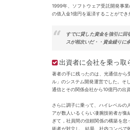
1999年、ソフトウェア受託開発事
の借入金1億円を返済することができ
すでに貸した資金を強引に回
スが相次いだ・・資金繰りに余
出資者に会社を乗っ取
著者の手に残ったのは、光通信から
ル」のシステム開発運営でした。そし
通信とその関係会社から10億円の出
さらに調子に乗って、ハイレベルの人
アが数人いるくらい凄腕技術者が集
ぎて，社員間の信頼関係の構築を怠
術者が対立し、結局、社内コンペで