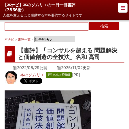
【本ナビ】本のソムリエの一日一冊書評
（
7856冊
）
人生を変えるほど感動する本を要約するサイトです
本ナビ
>
書評一覧
>
【書評】「コンサルを超える 問題解決
と価値創造の全技法」名和 高司
2022/06/29公開
2025/11/02
更新
本のソムリエ
[PR]