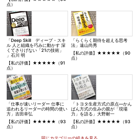
点）
「Deep Skill ディープ・スキ
「らくらく期待を超える思考
ル 人と組織を巧みに動かす 深
法」遠山尚秀
くてさりげない「21の技術」
【私の評価】★★★★★（90
」石川 明
点）
【私の評価】★★★★★（91
点）
「仕事が速いリーダー 仕事に
「トヨタ生産方式の原点―かん
追われるリーダーの時間の使い
ばん方式の生みの親が「現場
方」吉田幸弘
力」を語る」大野耐一
【私の評価】★★★★★（93
【私の評価】★★★★★（93
点）
点）
同じカテゴリーの続きを見る