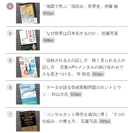
「地図で学ぶ「深読み」世界史」伊藤 敏
3
610pv
「なぜ世界は日本化するのか」 佐藤芳直
4
588pv
「信頼される人の話し方 軽く見られる人の
5
話し方 言葉×声×メンタルの掛け合わせで
人を惹きつける」 司 拓也
553pv
「データが語る気候変動問題のホントとウ
6
ソ」 杉山大志
525pv
「コンサルタント商売を成功に導く 「5つの
7
仕組み」の整え方」 五藤万晶
491pv