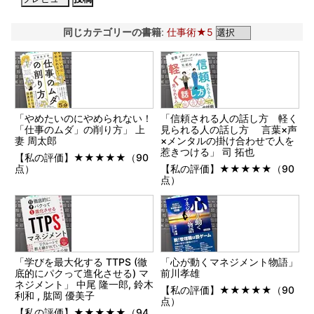
同じカテゴリーの書籍
:
仕事術★5
「やめたいのにやめられない！
「信頼される人の話し方 軽く
「仕事のムダ」の削り方」 上
見られる人の話し方 言葉×声
妻 周太郎
×メンタルの掛け合わせで人を
惹きつける」 司 拓也
【私の評価】★★★★★（90
点）
【私の評価】★★★★★（90
点）
「学びを最大化する TTPS (徹
「心が動くマネジメント物語」
底的にパクって進化させる) マ
前川孝雄
ネジメント」 中尾 隆一郎, 鈴木
【私の評価】★★★★★（90
利和 , 肱岡 優美子
点）
【私の評価】★★★★★（94