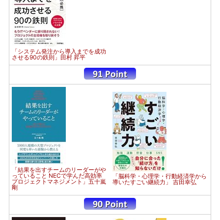
「システム発注から導入までを成功
させる90の鉄則」田村 昇平
「結果を出すチームのリーダーがや
っていること NECで学んだ高効率
「脳科学・心理学・行動経済学から
プロジェクトマネジメント」五十嵐
導いたすごい継続力」 吉田幸弘
剛