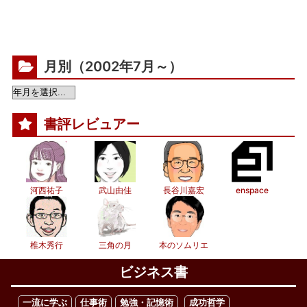
月別（2002年7月～）
書評レビュアー
河西祐子
武山由佳
長谷川嘉宏
enspace
椎木秀行
三角の月
本のソムリエ
ビジネス書
一流に学ぶ
仕事術
勉強・記憶術
成功哲学