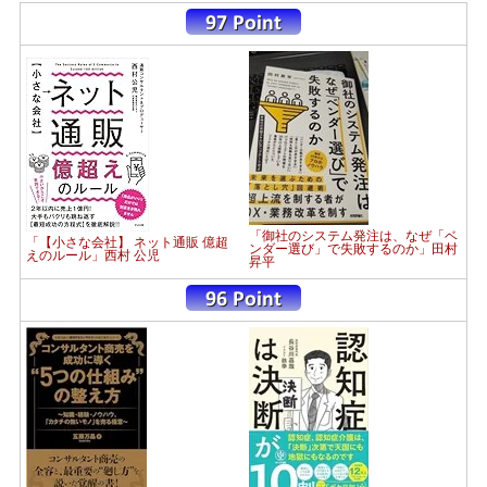
「御社のシステム発注は、なぜ「ベ
「【小さな会社】 ネット通販 億超
ンダー選び」で失敗するのか」田村
えのルール」西村 公児
昇平