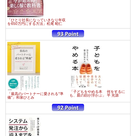
「ひとり社長になっていきなり年収
を650万円にする方法」松尾 昭仁
「子どもをやめる本 何をするに
「最高のパートナーに愛される"準
も、親の顔が浮かぶ」 平 光源
備"」和泉ひとみ