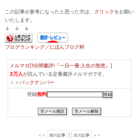
この記事が参考になったと思った方は、
クリック
をお願い
いたします。
↓ ↓ ↓
ブログランキング
／
にほんブログ村
メルマガ[1分間書評!『一日一冊:人生の智恵』]
3万人
が読んでいる定番書評メルマガです。
＞＞
バックナンバー
登録
無料
空メール購読
空メール解除
＜＜
前の記事
|
次の記事
＞＞