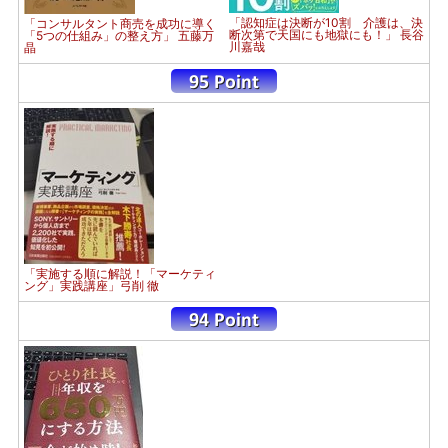
「認知症は決断が10割 介護は、決
「コンサルタント商売を成功に導く
断次第で天国にも地獄にも！」 長谷
「5つの仕組み」の整え方」 五藤万
川嘉哉
晶
「実施する順に解説！「マーケティ
ング」実践講座」弓削 徹