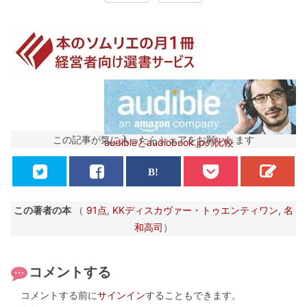
この記事が気に入ったらシェアをお願いします
audibleとaudiobook.jpの比較
この著者の本
（
91点
,
KKディスカヴァー・トゥエンティワン
,
名
和高司
）
コメントする
コメントする前に
サインイン
することもできます。