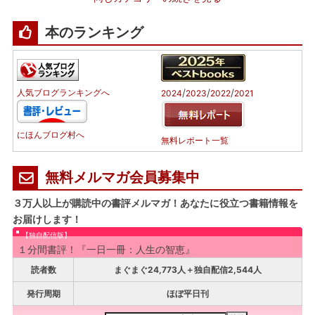
本のランキング
/
/
/
人気ブログランキングへ
2024
2023
2022
2021
にほんブログ村へ
無料レポート一覧
無料メルマガ会員募集中
３万人以上が購読中の書評メルマガ！あなたに役立つ書籍情報を
お届けします！
【独自配信版】
１分間書評！『一日一冊：人生の智恵』
読者数
まぐまぐ24,773人＋独自配信2,544人
発行周期
ほぼ平日刊