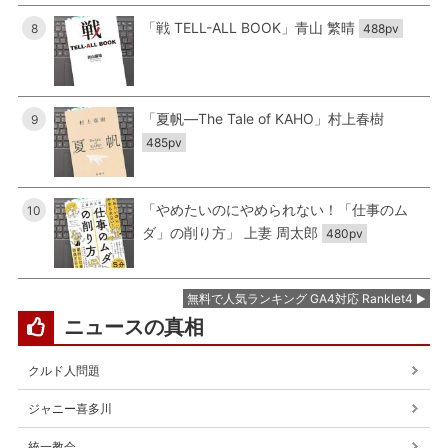
「戦 TELL-ALL BOOK」青山 繁晴
8
488pv
「夏帆―The Tale of KAHO」村上春樹
9
485pv
「やめたいのにやめられない！「仕事のム
10
ダ」の削り方」 上妻 周太郎
480pv
無料で人気ランキング GA4対応 Ranklet4
ニュースの真相
クルド人問題
ジャニー喜多川
統一教会