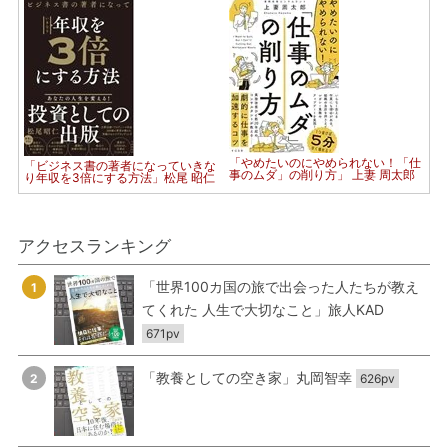
「やめたいのにやめられない！「仕
「ビジネス書の著者になっていきな
事のムダ」の削り方」 上妻 周太郎
り年収を3倍にする方法」松尾 昭仁
アクセスランキング
「世界100カ国の旅で出会った人たちが教え
1
てくれた 人生で大切なこと」旅人KAD
671pv
「教養としての空き家」丸岡智幸
2
626pv