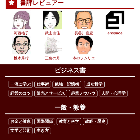
書評レビュアー
河西祐子
武山由佳
長谷川嘉宏
enspace
椎木秀行
三角の月
本のソムリエ
ビジネス書
一流に学ぶ
仕事術
勉強・記憶術
成功哲学
経営のコツ
販売とサービス
起業ノウハウ
人間・心理学
一般・教養
お金と健康
国際関係
教育と科学
政経・歴史
文学と芸術
生き方