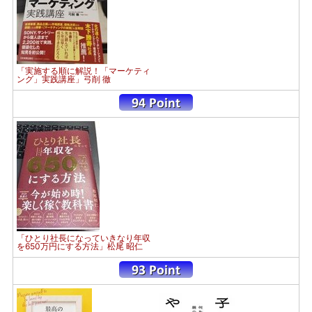
「実施する順に解説！「マーケティ
ング」実践講座」弓削 徹
「ひとり社長になっていきなり年収
を650万円にする方法」松尾 昭仁