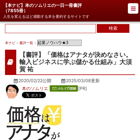
【本ナビ】本のソムリエの一日一冊書評
（
7855冊
）
人生を変えるほど感動する本を要約するサイトです
本ナビ
>
書評一覧
>
【書評】「価格はアナタが決めなさい。
輸入ビジネスに学ぶ儲かる仕組み」大須
賀 祐
2020/02/22公開
2025/03/08
更新
本のソムリエ
[PR]