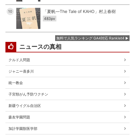
「夏帆―The Tale of KAHO」村上春樹
10
483pv
無料で人気ランキング GA4対応 Ranklet4
ニュースの真相
クルド人問題
ジャニー喜多川
統一教会
子宮頸がん予防ワクチン
新疆ウイグル自治区
森友学園問題
加計学園獣医学部