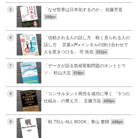
「なぜ世界は日本化するのか」 佐藤芳直
5
588pv
「信頼される人の話し方 軽く見られる人の
6
話し方 言葉×声×メンタルの掛け合わせで
人を惹きつける」 司 拓也
552pv
「データが語る気候変動問題のホントとウ
7
ソ」 杉山大志
518pv
「コンサルタント商売を成功に導く 「5つの
8
仕組み」の整え方」 五藤万晶
489pv
「戦 TELL-ALL BOOK」青山 繁晴
9
488pv