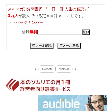
メルマガ[1分間書評!『一日一冊:人生の智恵』]
3万人
が読んでいる定番書評メルマガです。
＞＞
バックナンバー
登録
無料
空メール購読
空メール解除
＜＜
前の記事
|
次の記事
＞＞