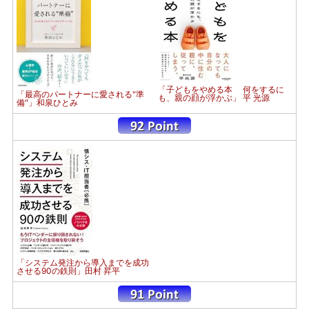
「子どもをやめる本 何をするに
「最高のパートナーに愛される"準
も、親の顔が浮かぶ」 平 光源
備"」和泉ひとみ
「システム発注から導入までを成功
させる90の鉄則」田村 昇平