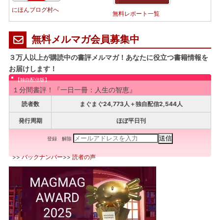
にほんブログ村へ
無料レポート一覧
無料メルマガ会員募集中
３万人以上が購読中の書評メルマガ！あなたに役立つ書籍情報を
お届けします！
【独自配信版】
１分間書評！『一日一冊：人生の智恵』
読者数
まぐまぐ24,773人＋独自配信2,544人
発行周期
ほぼ平日刊
登録
解除
>>
バックナンバー
>>
読者の声