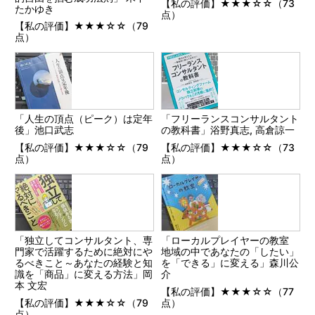
【私の評価】★★★☆☆（73
たかゆき
点）
【私の評価】★★★☆☆（79
点）
「人生の頂点（ピーク）は定年
「フリーランスコンサルタント
後」池口武志
の教科書」浴野真志, 高倉諒一
【私の評価】★★★☆☆（79
【私の評価】★★★☆☆（73
点）
点）
「独立してコンサルタント、専
「ローカルプレイヤーの教室
門家で活躍するために絶対にや
地域の中であなたの「したい」
るべきこと～あなたの経験と知
を「できる」に変える」森川公
識を「商品」に変える方法」岡
介
本 文宏
【私の評価】★★★☆☆（77
【私の評価】★★★☆☆（79
点）
点）