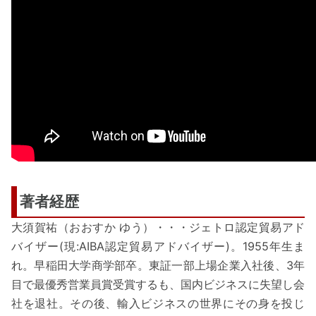
著者経歴
大須賀祐（おおすか ゆう）・・・ジェトロ認定貿易アド
バイザー(現:AIBA認定貿易アドバイザー)。1955年生ま
れ。早稲田大学商学部卒。東証一部上場企業入社後、3年
目で最優秀営業員賞受賞するも、国内ビジネスに失望し会
社を退社。その後、輸入ビジネスの世界にその身を投じ