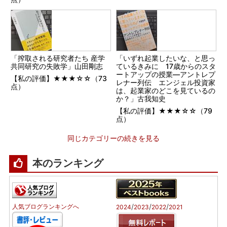
「搾取される研究者たち 産学
「いずれ起業したいな、と思っ
共同研究の失敗学」山田剛志
ているきみに 17歳からのスタ
ートアップの授業―アントレプ
【私の評価】★★★☆☆（73
レナー列伝 エンジェル投資家
点）
は、起業家のどこを見ているの
か？」古我知史
【私の評価】★★★☆☆（79
点）
同じカテゴリーの続きを見る
本のランキング
/
/
/
人気ブログランキングへ
2024
2023
2022
2021