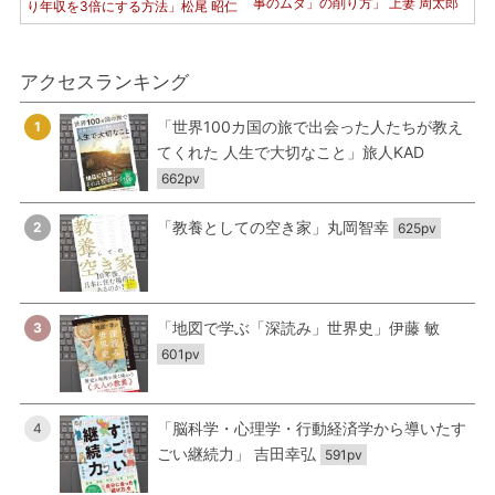
事のムダ」の削り方」 上妻 周太郎
り年収を3倍にする方法」松尾 昭仁
アクセスランキング
「世界100カ国の旅で出会った人たちが教え
1
てくれた 人生で大切なこと」旅人KAD
662pv
「教養としての空き家」丸岡智幸
2
625pv
「地図で学ぶ「深読み」世界史」伊藤 敏
3
601pv
「脳科学・心理学・行動経済学から導いたす
4
ごい継続力」 吉田幸弘
591pv