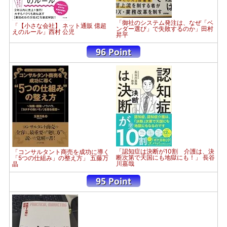
「御社のシステム発注は、なぜ「ベ
「【小さな会社】 ネット通販 億超
ンダー選び」で失敗するのか」田村
えのルール」西村 公児
昇平
「認知症は決断が10割 介護は、決
「コンサルタント商売を成功に導く
断次第で天国にも地獄にも！」 長谷
「5つの仕組み」の整え方」 五藤万
川嘉哉
晶