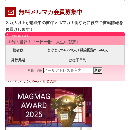
無料メルマガ会員募集中
３万人以上が購読中の書評メルマガ！あなたに役立つ書籍情報を
お届けします！
【独自配信版】
１分間書評！『一日一冊：人生の智恵』
読者数
まぐまぐ24,773人＋独自配信2,544人
発行周期
ほぼ平日刊
登録
解除
>>
バックナンバー
>>
読者の声