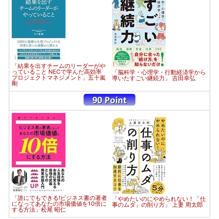
「結果を出すチームのリーダーがや
っていること NECで学んだ高効率
「脳科学・心理学・行動経済学から
プロジェクトマネジメント」五十嵐
導いたすごい継続力」 吉田幸弘
剛
「誰にでもできる!ビジネス書の著者
「やめたいのにやめられない！「仕
になってあなたの市場価値を10倍に
事のムダ」の削り方」 上妻 周太郎
する方法」松尾 昭仁