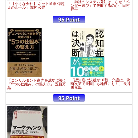
「御社のシステム発注は、なぜ「ベ
「【小さな会社】 ネット通販 億超
ンダー選び」で失敗するのか」田村
えのルール」西村 公児
昇平
「認知症は決断が10割 介護は、決
「コンサルタント商売を成功に導く
断次第で天国にも地獄にも！」 長谷
「5つの仕組み」の整え方」 五藤万
川嘉哉
晶