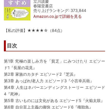
立川談慶
春陽堂書店
売り上げランキング: 373,844
Amazon.co.jpで詳細を見る
【私の評価】★★★★☆（84点）
目次
第1章 究極の楽しみ方を「貧乏」にみつけたり エピソー
ド1『長屋の花見』
第2章 家族のカタチ エピソード2『芝浜』
第3章 あっぱれ!老人力 エピソード3『小言幸兵衛』
第4章 人生はネバーエンディングストーリー エピソード
4『死神』
第5章 古いものには文化がある エピソード5『火焔太鼓』
第6章 自分至上主義の痛快 エピソード6『権助魚』