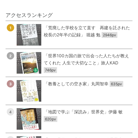
アクセスランキング
「荒廃した学校を立て直す 再建を託された
1
校長の2年半の記録」 堀越 勉
2946pv
「世界100カ国の旅で出会った人たちが教え
2
てくれた 人生で大切なこと」旅人KAD
746pv
「教養としての空き家」丸岡智幸
3
635pv
「地図で学ぶ「深読み」世界史」伊藤 敏
4
620pv