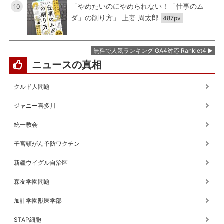
「やめたいのにやめられない！「仕事のム
10
ダ」の削り方」 上妻 周太郎
487pv
無料で人気ランキング GA4対応 Ranklet4
ニュースの真相
クルド人問題
ジャニー喜多川
統一教会
子宮頸がん予防ワクチン
新疆ウイグル自治区
森友学園問題
加計学園獣医学部
STAP細胞