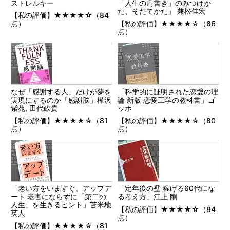
ストレルキー
「人生の肩書き」のみつけか
た、そだてかた」 兼松佳宏
【私の評価】★★★★☆（84
点）
【私の評価】★★★★☆（86
点）
なぜ「感謝する人」だけが夢を
「科学的に証明された恋愛の理
実現にするのか「感謝脳」樺沢
論 新版 恋愛工学の教科書」ゴ
紫苑, 田代政貴
ッホ
【私の評価】★★★★☆（81
【私の評価】★★★★☆（80
点）
点）
「老い方をいますぐ、アップデ
「定年後の壁 稼げる60代にな
ート 老害にならずに「第二の
る考え方」江上 剛
人生」を生きるヒント」苫米地
【私の評価】★★★★☆（84
英人
点）
【私の評価】★★★★☆（81