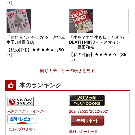
点）
「急に具合が悪くなる」宮野真
「生を全力で生き抜くための
生子, 磯野真穂
DEATH MIND－デスマイン
ド」野田和裕
【私の評価】★★★★☆（80
点）
【私の評価】★★★★☆（85
点）
同じカテゴリーの続きを見る
本のランキング
/
/
/
人気ブログランキングへ
2024
2023
2022
2021
にほんブログ村へ
無料レポート一覧