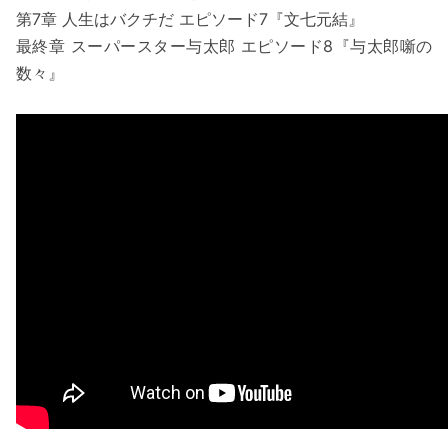
第7章 人生はバクチだ エピソード7『文七元結』
最終章 スーパースター与太郎 エピソード8『与太郎噺の
数々』