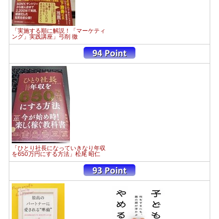
「実施する順に解説！「マーケティ
ング」実践講座」弓削 徹
「ひとり社長になっていきなり年収
を650万円にする方法」松尾 昭仁