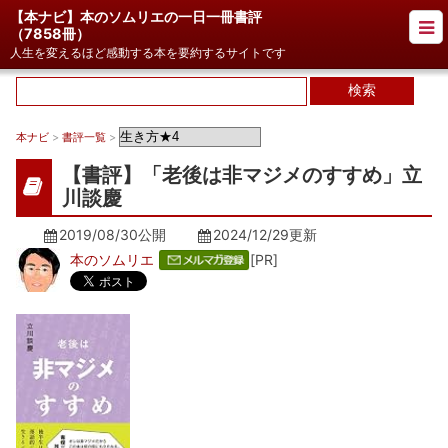
【本ナビ】本のソムリエの一日一冊書評
（
7858冊
）
人生を変えるほど感動する本を要約するサイトです
本ナビ
>
書評一覧
>
【書評】「老後は非マジメのすすめ」立
川談慶
2019/08/30公開
2024/12/29
更新
本のソムリエ
[PR]