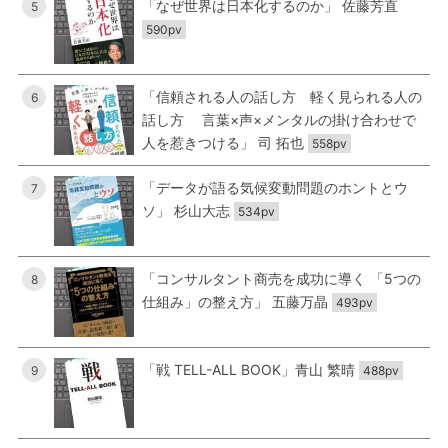
「なぜ世界は日本化するのか」 佐藤芳直
5
590pv
「信頼される人の話し方 軽く見られる人の
6
話し方 言葉×声×メンタルの掛け合わせで
人を惹きつける」 司 拓也
558pv
「データが語る気候変動問題のホントとウ
7
ソ」 杉山大志
534pv
「コンサルタント商売を成功に導く 「5つの
8
仕組み」の整え方」 五藤万晶
493pv
「戦 TELL-ALL BOOK」青山 繁晴
9
488pv