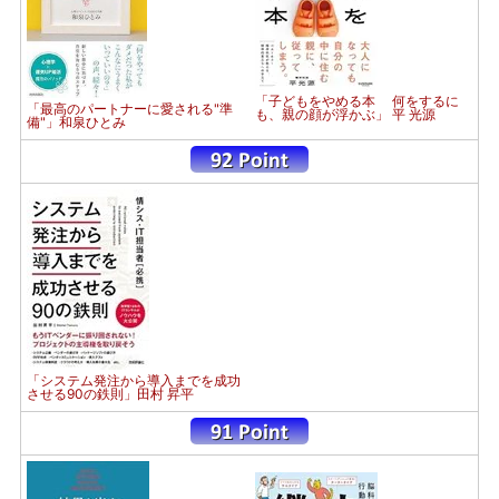
「子どもをやめる本 何をするに
「最高のパートナーに愛される"準
も、親の顔が浮かぶ」 平 光源
備"」和泉ひとみ
「システム発注から導入までを成功
させる90の鉄則」田村 昇平