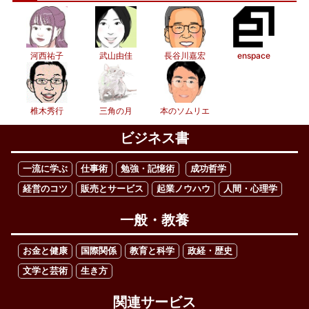
河西祐子
武山由佳
長谷川嘉宏
enspace
椎木秀行
三角の月
本のソムリエ
ビジネス書
一流に学ぶ
仕事術
勉強・記憶術
成功哲学
経営のコツ
販売とサービス
起業ノウハウ
人間・心理学
一般・教養
お金と健康
国際関係
教育と科学
政経・歴史
文学と芸術
生き方
関連サービス