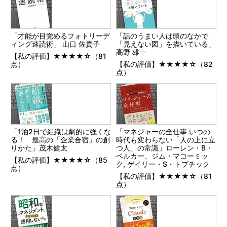
「才能が目覚めるフォトリーデ
「話のうまい人は頭のなかで
ィング速読術」 山口 佐貴子
「見えない図」を描いている」
高野 雄一
【私の評価】★★★★☆（81
点）
【私の評価】★★★★☆（82
点）
「1泊2日で組織は劇的に強くな
「マネジャーの全仕事 いつの
る！ 最高の「企業合宿」の創
時代も変わらない「人の上に立
りかた」茂木健太
つ人」の常識」ローレン・B・
ベルカー、ジム・マコーミッ
【私の評価】★★★★☆（85
ク, ゲイリー・S・トプチック
点）
【私の評価】★★★★☆（81
点）