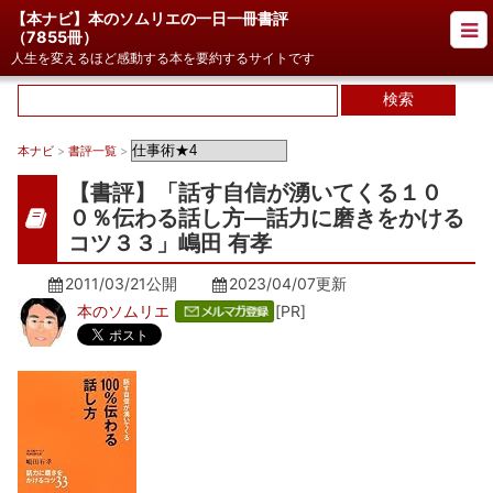
【本ナビ】本のソムリエの一日一冊書評
（
7855冊
）
人生を変えるほど感動する本を要約するサイトです
本ナビ
>
書評一覧
>
【書評】「話す自信が湧いてくる１０
０％伝わる話し方―話力に磨きをかける
コツ３３」嶋田 有孝
2011/03/21公開
2023/04/07
更新
本のソムリエ
[PR]