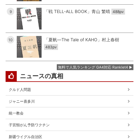
「戦 TELL-ALL BOOK」青山 繁晴
9
488pv
「夏帆―The Tale of KAHO」村上春樹
10
483pv
無料で人気ランキング GA4対応 Ranklet4
ニュースの真相
クルド人問題
ジャニー喜多川
統一教会
子宮頸がん予防ワクチン
新疆ウイグル自治区