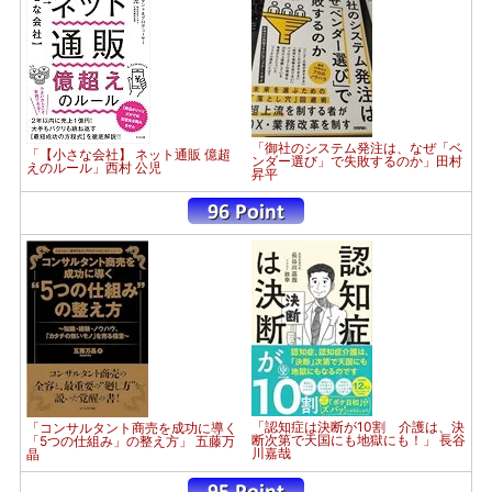
「御社のシステム発注は、なぜ「ベ
「【小さな会社】 ネット通販 億超
ンダー選び」で失敗するのか」田村
えのルール」西村 公児
昇平
「認知症は決断が10割 介護は、決
「コンサルタント商売を成功に導く
断次第で天国にも地獄にも！」 長谷
「5つの仕組み」の整え方」 五藤万
川嘉哉
晶