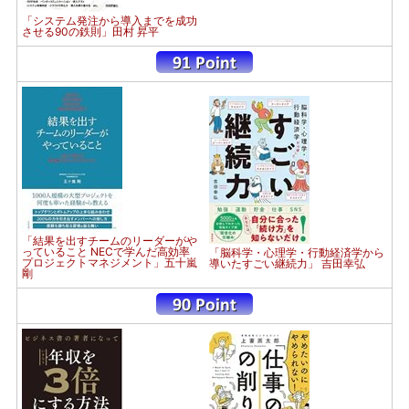
「システム発注から導入までを成功
させる90の鉄則」田村 昇平
「結果を出すチームのリーダーがや
っていること NECで学んだ高効率
「脳科学・心理学・行動経済学から
プロジェクトマネジメント」五十嵐
導いたすごい継続力」 吉田幸弘
剛