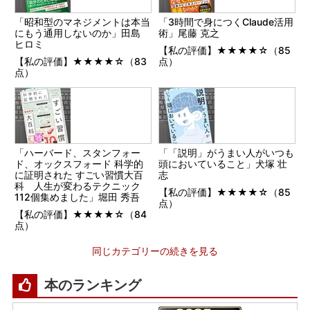
「昭和型のマネジメントは本当
「3時間で身につくClaude活用
にもう通用しないのか」田島
術」尾藤 克之
ヒロミ
【私の評価】★★★★☆（85
【私の評価】★★★★☆（83
点）
点）
「ハーバード、スタンフォー
「「説明」がうまい人がいつも
ド、オックスフォード 科学的
頭においていること」犬塚 壮
に証明された すごい習慣大百
志
科 人生が変わるテクニック
【私の評価】★★★★☆（85
112個集めました」堀田 秀吾
点）
【私の評価】★★★★☆（84
点）
同じカテゴリーの続きを見る
本のランキング