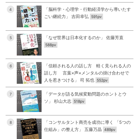
「脳科学・心理学・行動経済学から導いたす
4
ごい継続力」 吉田幸弘
591pv
「なぜ世界は日本化するのか」 佐藤芳直
5
588pv
「信頼される人の話し方 軽く見られる人の
6
話し方 言葉×声×メンタルの掛け合わせで
人を惹きつける」 司 拓也
552pv
「データが語る気候変動問題のホントとウ
7
ソ」 杉山大志
518pv
「コンサルタント商売を成功に導く 「5つの
8
仕組み」の整え方」 五藤万晶
489pv