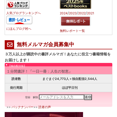
/
/
/
人気ブログランキングへ
2024
2023
2022
2021
にほんブログ村へ
無料レポート一覧
無料メルマガ会員募集中
３万人以上が購読中の書評メルマガ！あなたに役立つ書籍情報を
お届けします！
【独自配信版】
１分間書評！『一日一冊：人生の智恵』
読者数
まぐまぐ24,773人＋独自配信2,544人
発行周期
ほぼ平日刊
登録
解除
>>
バックナンバー
>>
読者の声