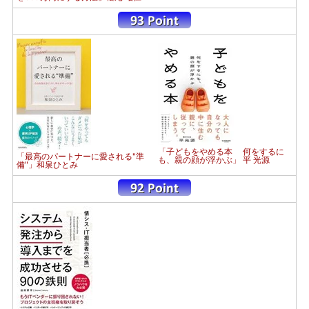
「子どもをやめる本 何をするに
「最高のパートナーに愛される"準
も、親の顔が浮かぶ」 平 光源
備"」和泉ひとみ