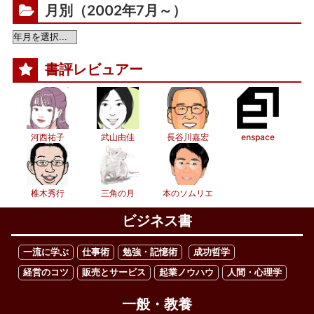
月別（2002年7月～）
書評レビュアー
河西祐子
武山由佳
長谷川嘉宏
enspace
椎木秀行
三角の月
本のソムリエ
ビジネス書
一流に学ぶ
仕事術
勉強・記憶術
成功哲学
経営のコツ
販売とサービス
起業ノウハウ
人間・心理学
一般・教養