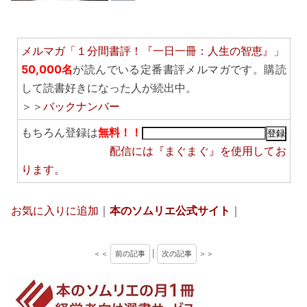
メルマガ「１分間書評！『一日一冊：人生の智恵』」
50,000名
が読んでいる定番書評メルマガです。購読
して読書好きになった人が続出中。
＞＞
バックナンバー
もちろん登録は
無料！！
配信には
『まぐまぐ』
を使用してお
ります。
お気に入りに追加
｜
本のソムリエ公式サイト
｜
＜＜
前の記事
|
次の記事
＞＞