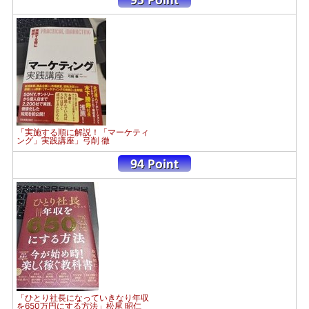
「実施する順に解説！「マーケティ
ング」実践講座」弓削 徹
「ひとり社長になっていきなり年収
を650万円にする方法」松尾 昭仁