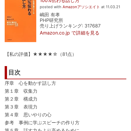
100%伝わる話し方
posted with
Amazonアソシエイト
at 11.03.21
嶋田 有孝
PHP研究所
売り上げランキング: 317687
Amazon.co.jp で詳細を見る
【私の評価】★★★★☆（81点）
目次
序章 心を動かす話し方
第１章 収集力
第２章 構成力
第３章 表現力
第４章 思いやりの心
参考 事例に学ぶスピーチの作り方
第５章 話す力をより高めるために