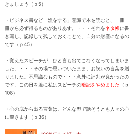
きましょう（ｐ5）
・ビジネス書など「漁をする」意識で本を読むと、一冊一
冊から必ず得るものがありあす。・・・それを
ネタ帳
に書
き写し、記録して残しておくことで、自分の財産になるの
です（ｐ45）
・覚えたスピーチが、ひと言も出てこなくなってしまいま
した。・・・その場で思いついたまま、お祝いの言葉を贈
りました。不思議なもので・・・意外に評判が良かったの
です。この日を境に私はスピーチの
暗記をやめました
（ｐ
108）
・心の底から出る言葉は、どんな型で話そうとも人々の心
に響きます（ｐ36）