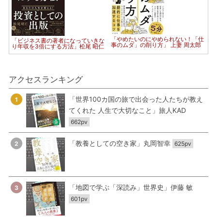
「やめたいのにやめられない！「仕
「ビジネス書の著者になっていきな
事のムダ」の削り方」 上妻 周太郎
り年収を3倍にする方法」松尾 昭仁
アクセスランキング
「世界100カ国の旅で出会った人たちが教え
1
てくれた 人生で大切なこと」旅人KAD
662pv
「教養としての空き家」丸岡智幸
2
625pv
「地図で学ぶ「深読み」世界史」伊藤 敏
3
601pv