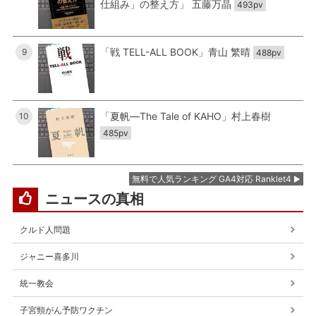
仕組み」の整え方」 五藤万晶
493pv
「戦 TELL-ALL BOOK」青山 繁晴
9
488pv
「夏帆―The Tale of KAHO」村上春樹
10
485pv
無料で人気ランキング GA4対応 Ranklet4
ニュースの真相
クルド人問題
ジャニー喜多川
統一教会
子宮頸がん予防ワクチン