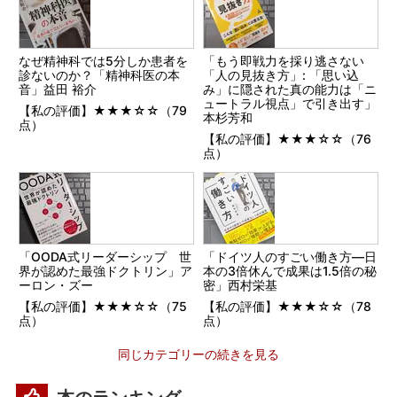
なぜ精神科では5分しか患者を
「もう即戦力を採り逃さない
診ないのか？「精神科医の本
「人の見抜き方」: 「思い込
音」益田 裕介
み」に隠された真の能力は「ニ
ュートラル視点」で引き出す」
【私の評価】★★★☆☆（79
本杉芳和
点）
【私の評価】★★★☆☆（76
点）
「OODA式リーダーシップ 世
「ドイツ人のすごい働き方―日
界が認めた最強ドクトリン」ア
本の3倍休んで成果は1.5倍の秘
ーロン・ズー
密」西村栄基
【私の評価】★★★☆☆（75
【私の評価】★★★☆☆（78
点）
点）
同じカテゴリーの続きを見る