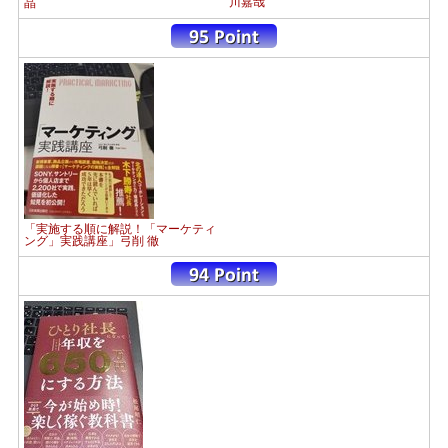
川嘉哉
晶
「実施する順に解説！「マーケティ
ング」実践講座」弓削 徹