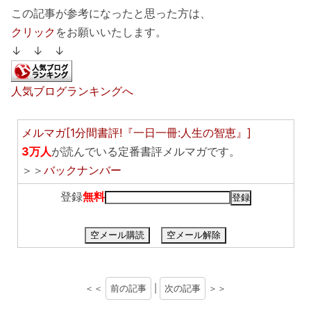
この記事が参考になったと思った方は、
クリック
をお願いいたします。
↓ ↓ ↓
人気ブログランキングへ
メルマガ[1分間書評!『一日一冊:人生の智恵』]
3万人
が読んでいる定番書評メルマガです。
＞＞
バックナンバー
登録
無料
空メール購読
空メール解除
＜＜
前の記事
|
次の記事
＞＞