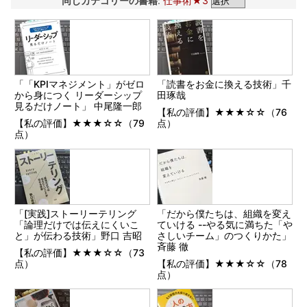
同じカテゴリーの書籍
:
仕事術★3
「「KPIマネジメント」がゼロ
「読書をお金に換える技術」千
から身につく リーダーシップ
田琢哉
見るだけノート」 中尾隆一郎
【私の評価】★★★☆☆（76
【私の評価】★★★☆☆（79
点）
点）
「[実践]ストーリーテリング
「だから僕たちは、組織を変え
「論理だけでは伝えにくいこ
ていける --やる気に満ちた「や
と」が伝わる技術」野口 吉昭
さしいチーム」のつくりかた」
斉藤 徹
【私の評価】★★★☆☆（73
点）
【私の評価】★★★☆☆（78
点）