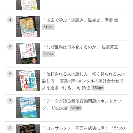
「地図で学ぶ「深読み」世界史」伊藤 敏
4
612pv
「なぜ世界は日本化するのか」 佐藤芳直
5
588pv
「信頼される人の話し方 軽く見られる人の
6
話し方 言葉×声×メンタルの掛け合わせで
人を惹きつける」 司 拓也
556pv
「データが語る気候変動問題のホントとウ
7
ソ」 杉山大志
529pv
「コンサルタント商売を成功に導く 「5つの
8