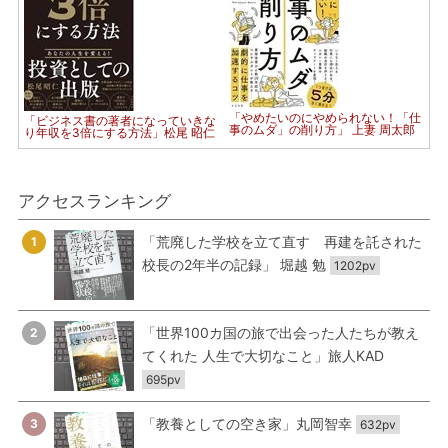
「やめたいのにやめられない！「仕
「ビジネス書の著者になっていきな
事のムダ」の削り方」 上妻 周太郎
り年収を3倍にする方法」松尾 昭仁
アクセスランキング
「荒廃した学校を立て直す 再建を託された
1
校長の2年半の記録」 堀越 勉
1202pv
「世界100カ国の旅で出会った人たちが教え
2
てくれた 人生で大切なこと」旅人KAD
695pv
「教養としての空き家」丸岡智幸
3
632pv