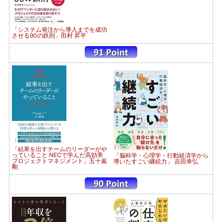
「システム発注から導入までを成功
させる90の鉄則」田村 昇平
「結果を出すチームのリーダーがや
っていること NECで学んだ高効率
「脳科学・心理学・行動経済学から
プロジェクトマネジメント」五十嵐
導いたすごい継続力」 吉田幸弘
剛