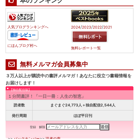
本のランキング
/
/
/
人気ブログランキングへ
2024
2023
2022
2021
にほんブログ村へ
無料レポート一覧
無料メルマガ会員募集中
３万人以上が購読中の書評メルマガ！あなたに役立つ書籍情報を
お届けします！
【独自配信版】
１分間書評！『一日一冊：人生の智恵』
読者数
まぐまぐ24,773人＋独自配信2,544人
発行周期
ほぼ平日刊
登録
解除
>>
バックナンバー
>>
読者の声