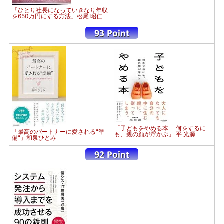
「ひとり社長になっていきなり年収
を650万円にする方法」松尾 昭仁
「子どもをやめる本 何をするに
「最高のパートナーに愛される"準
も、親の顔が浮かぶ」 平 光源
備"」和泉ひとみ