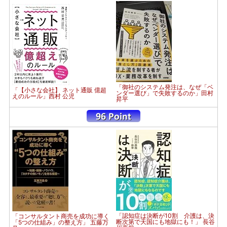
「御社のシステム発注は、なぜ「ベ
「【小さな会社】 ネット通販 億超
ンダー選び」で失敗するのか」田村
えのルール」西村 公児
昇平
「認知症は決断が10割 介護は、決
「コンサルタント商売を成功に導く
断次第で天国にも地獄にも！」 長谷
「5つの仕組み」の整え方」 五藤万