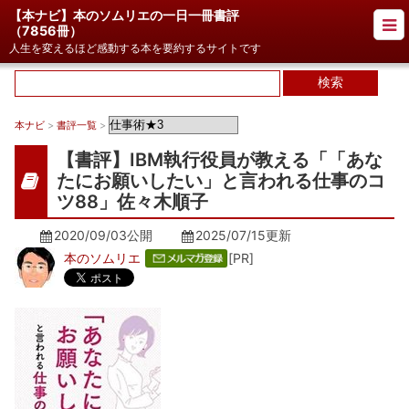
【本ナビ】本のソムリエの一日一冊書評
（
7856冊
）
人生を変えるほど感動する本を要約するサイトです
本ナビ
>
書評一覧
>
【書評】IBM執行役員が教える「「あな
たにお願いしたい」と言われる仕事のコ
ツ88」佐々木順子
2020/09/03公開
2025/07/15
更新
本のソムリエ
[PR]