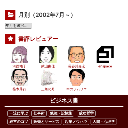
月別（2002年7月～）
書評レビュアー
河西祐子
武山由佳
長谷川嘉宏
enspace
椎木秀行
三角の月
本のソムリエ
ビジネス書
一流に学ぶ
仕事術
勉強・記憶術
成功哲学
経営のコツ
販売とサービス
起業ノウハウ
人間・心理学