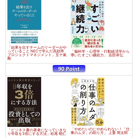
「結果を出すチームのリーダーがや
っていること NECで学んだ高効率
「脳科学・心理学・行動経済学から
プロジェクトマネジメント」五十嵐
導いたすごい継続力」 吉田幸弘
剛
「やめたいのにやめられない！「仕
「ビジネス書の著者になっていきな
事のムダ」の削り方」 上妻 周太郎
り年収を3倍にする方法」松尾 昭仁