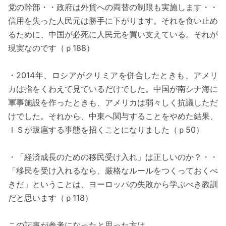
党の幹部・・政府は外貨への両替の制限も実施します・・
信用を失った人民元は勝手に下がります。それを食い止め
るために、中国が必死に人民元を買い支えている。それが
現実なのです（ｐ188）
・2014年、ロシアがクリミアを併合したときも、アメリ
カは指をくわえて見ているだけでした。中国が南シナ海に
軍事施設を作ったときも、アメリカは弱々しく抗議しただ
けでした。それから、中東へ関与することをやめた結果、
ＩＳが跋扈する事態を招くことになりました（ｐ50）
・「経済成長のための移民受け入れ」は正しいのか？・・
「移民を受け入れるなら、厳格なルールをつくっておくべ
きだ」ということは、ヨーロッパの失敗から学ぶべき教訓
だと思います（ｐ118）
この記事が参考になったと思った方は、