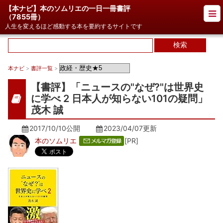
【本ナビ】本のソムリエの一日一冊書評
（
7855冊
）
人生を変えるほど感動する本を要約するサイトです
本ナビ
>
書評一覧
>
【書評】「ニュースの"なぜ?"は世界史
に学べ 2 日本人が知らない101の疑問」
茂木 誠
2017/10/10公開
2023/04/07
更新
本のソムリエ
[PR]