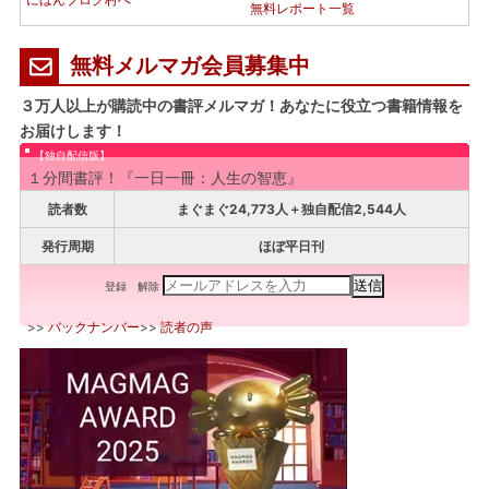
無料レポート一覧
無料メルマガ会員募集中
３万人以上が購読中の書評メルマガ！あなたに役立つ書籍情報を
お届けします！
【独自配信版】
１分間書評！『一日一冊：人生の智恵』
読者数
まぐまぐ24,773人＋独自配信2,544人
発行周期
ほぼ平日刊
登録
解除
>>
バックナンバー
>>
読者の声