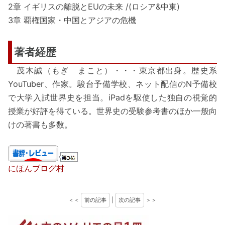
2章 イギリスの離脱とEUの未来 /(ロシア&中東)
3章 覇権国家・中国とアジアの危機
著者経歴
茂木誠（もぎ まこと）・・・東京都出身。歴史系
YouTuber、作家。駿台予備学校、ネット配信のN予備校
で大学入試世界史を担当。iPadを駆使した独自の視覚的
授業が好評を得ている。世界史の受験参考書のほか一般向
けの著書も多数。
にほんブログ村
＜＜
前の記事
|
次の記事
＞＞