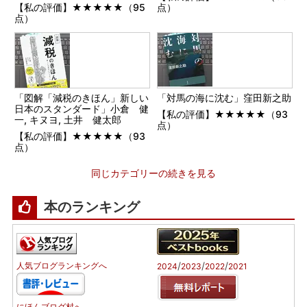
【私の評価】★★★★★（95
点）
点）
「図解「減税のきほん」新しい
「対馬の海に沈む」窪田新之助
日本のスタンダード」小倉 健
【私の評価】★★★★★（93
一, キヌヨ, 土井 健太郎
点）
【私の評価】★★★★★（93
点）
同じカテゴリーの続きを見る
本のランキング
/
/
/
人気ブログランキングへ
2024
2023
2022
2021
にほんブログ村へ