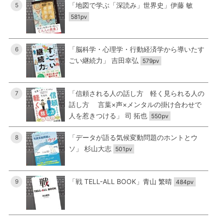
「地図で学ぶ「深読み」世界史」伊藤 敏
5
581pv
「脳科学・心理学・行動経済学から導いたす
6
ごい継続力」 吉田幸弘
579pv
「信頼される人の話し方 軽く見られる人の
7
話し方 言葉×声×メンタルの掛け合わせで
人を惹きつける」 司 拓也
550pv
「データが語る気候変動問題のホントとウ
8
ソ」 杉山大志
501pv
「戦 TELL-ALL BOOK」青山 繁晴
9
484pv