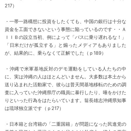
217）
・一帯一路構想に投資をしたくても、中国の銀行は十分な
資金を工面できないという事態に陥っているのです・・Ａ
ＩＩＢの設立当初、例によって「バスに乗り遅れるな！」
「日米だけが孤立する」と煽ったメディアもありました
が、結果的に、乗らなくて正解でした（ｐ189）
・沖縄で米軍基地反対のデモ運動をしている人たちの中
に、実は沖縄の人はほとんどいません。大多数は本土から
送り込まれた活動家で、彼らは普天間基地移転のための調
査に入っていた沖縄県庁の職員に暴行したり、唾をかけた
りといった行為をはたらいています。翁長雄志沖縄県知事
は琉球独立派です（ｐ217）
・日本籍と台湾籍の「二重国籍」が問題になった民進党の