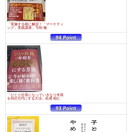
「実施する順に解説！「マーケティ
ング」実践講座」弓削 徹
「ひとり社長になっていきなり年収
を650万円にする方法」松尾 昭仁