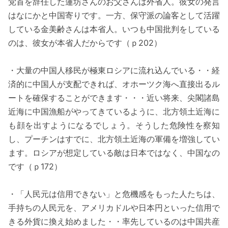
党首を辞任した蓮坊さんのお父さんは外省人。彼女の発言
はなにかと中国寄りです。一方、保守派の論客として活躍
している金美齢さんは本省人。いつも中国批判をしている
のは、彼女が本省人だからです（ｐ202）
・大量の中国人移民が極東ロシアに流れ込んでいる・・経
済的に中国人が支配できれば、オホーツク海へ直接出るル
ートを確保することができます・・・近い将来、尖閣諸島
近海に中国漁船がやってきているように、北方領土近海に
も顔を出すようになるでしょう。そうした危険性を察知
し、プーチンはすでに、北方領土近海の軍備を増強してい
ます。ロシアが想定している敵は日本ではなく、中国なの
です（ｐ172）
・「人民元は信用できない」と危機感をもった人たちは、
手持ちの人民元を、アメリカドルや日本円といった信用で
きる外貨に換え始めました・・率先しているのは中国共産