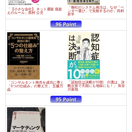
「御社のシステム発注は、なぜ「ベ
「【小さな会社】 ネット通販 億超
ンダー選び」で失敗するのか」田村
えのルール」西村 公児
昇平
「認知症は決断が10割 介護は、決
「コンサルタント商売を成功に導く
断次第で天国にも地獄にも！」 長谷
「5つの仕組み」の整え方」 五藤万
川嘉哉
晶