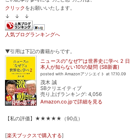
クリック
をお願いいたします。
↓ ↓ ↓
人気ブログランキングへ
▼引用は下記の書籍からです。
ニュースの"なぜ?"は世界史に学べ 2 日
本人が知らない101の疑問 (SB新書)
posted with Amazonアソシエイト at 17.10.09
茂木 誠
SBクリエイティブ
売り上げランキング: 4,056
Amazon.co.jpで詳細を見る
【私の評価】★★★★★（90点）
[
楽天ブックスで購入する
]