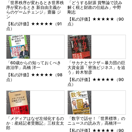
「世界秩序が変わるとき世界秩
「どうする財源 貨幣論で読み
序が変わるとき 新自由主義か
解く税と財政の仕組み」中野
らのゲームチェンジ」齋藤 ジ
剛志
ン
【私の評価】★★★★★（90
【私の評価】★★★★★（91
点）
点）
「60歳からの知っておくべき
「サカナとヤクザ～暴力団の巨
政治学」高橋 洋一
大資金源「密漁ビジネス」を追
う」鈴木智彦
【私の評価】★★★★★（98
点）
【私の評価】★★★★★（90
点）
「メディアはなぜ左傾化するの
「数字で話せ！「世界標準」の
か：産経記者受難記」三枝玄太
ニュースの読み方」高橋洋一
郎
【私の評価】★★★★★（90