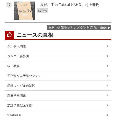
「夏帆―The Tale of KAHO」村上春樹
10
479pv
無料で人気ランキング GA4対応 Ranklet4
ニュースの真相
クルド人問題
ジャニー喜多川
統一教会
子宮頸がん予防ワクチン
新疆ウイグル自治区
森友学園問題
加計学園獣医学部
STAP細胞