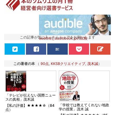
この記事が気に入ったらシェアをお願いします
audibleとaudiobook.jpの比較
この著者の本
（
90点
,
KKSBクリエイティブ
,
茂木誠
）
「テレビが伝えない国際ニュー
スの真相」茂木誠
「学校では教えてくれない地政
【私の評価】★★★★☆（84
学の授業」茂木 誠
点）