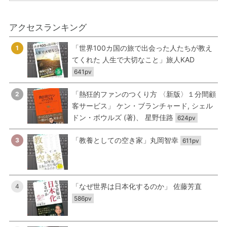
アクセスランキング
「世界100カ国の旅で出会った人たちが教え
1
てくれた 人生で大切なこと」旅人KAD
641pv
「熱狂的ファンのつくり方 〈新版〉１分間顧
2
客サービス」 ケン・ブランチャード, シェル
ドン・ボウルズ (著)、 星野佳路
624pv
「教養としての空き家」丸岡智幸
3
611pv
「なぜ世界は日本化するのか」 佐藤芳直
4
586pv