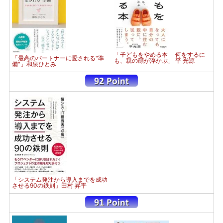
「子どもをやめる本 何をするに
「最高のパートナーに愛される"準
も、親の顔が浮かぶ」 平 光源
備"」和泉ひとみ
「システム発注から導入までを成功
させる90の鉄則」田村 昇平