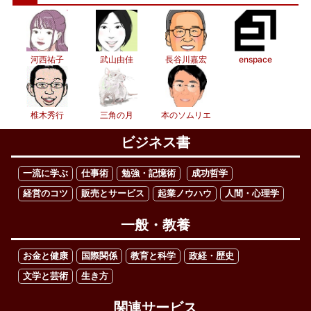
河西祐子
武山由佳
長谷川嘉宏
enspace
椎木秀行
三角の月
本のソムリエ
ビジネス書
一流に学ぶ
仕事術
勉強・記憶術
成功哲学
経営のコツ
販売とサービス
起業ノウハウ
人間・心理学
一般・教養
お金と健康
国際関係
教育と科学
政経・歴史
文学と芸術
生き方
関連サービス