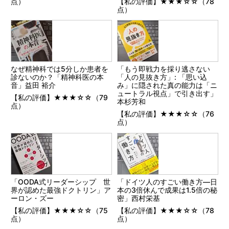
点）
【私の評価】★★★☆☆（78
点）
なぜ精神科では5分しか患者を
「もう即戦力を採り逃さない
診ないのか？「精神科医の本
「人の見抜き方」: 「思い込
音」益田 裕介
み」に隠された真の能力は「ニ
ュートラル視点」で引き出す」
【私の評価】★★★☆☆（79
本杉芳和
点）
【私の評価】★★★☆☆（76
点）
「OODA式リーダーシップ 世
「ドイツ人のすごい働き方―日
界が認めた最強ドクトリン」ア
本の3倍休んで成果は1.5倍の秘
ーロン・ズー
密」西村栄基
【私の評価】★★★☆☆（75
【私の評価】★★★☆☆（78
点）
点）