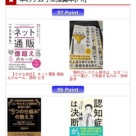
「御社のシステム発注は、なぜ「ベ
「【小さな会社】 ネット通販 億超
ンダー選び」で失敗するのか」田村
えのルール」西村 公児
昇平