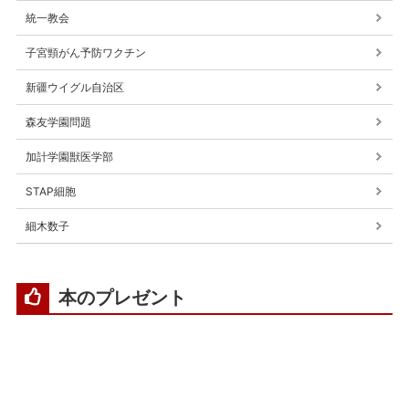
統一教会
子宮頸がん予防ワクチン
新疆ウイグル自治区
森友学園問題
加計学園獣医学部
STAP細胞
細木数子
本のプレゼント