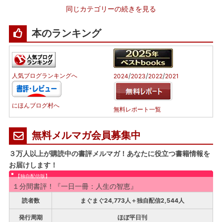
同じカテゴリーの続きを見る
本のランキング
/
/
/
人気ブログランキングへ
2024
2023
2022
2021
にほんブログ村へ
無料レポート一覧
無料メルマガ会員募集中
３万人以上が購読中の書評メルマガ！あなたに役立つ書籍情報を
お届けします！
【独自配信版】
１分間書評！『一日一冊：人生の智恵』
読者数
まぐまぐ24,773人＋独自配信2,544人
発行周期
ほぼ平日刊