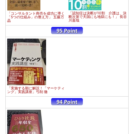
「認知症は決断が10割 介護は、決
「コンサルタント商売を成功に導く
断次第で天国にも地獄にも！」 長谷
「5つの仕組み」の整え方」 五藤万
川嘉哉
晶
「実施する順に解説！「マーケティ
ング」実践講座」弓削 徹