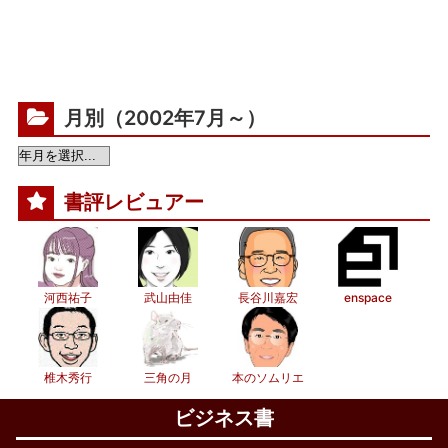
月別（2002年7月～）
書評レビュアー
河西祐子
武山由佳
長谷川嘉宏
enspace
椎木秀行
三角の月
本のソムリエ
ビジネス書