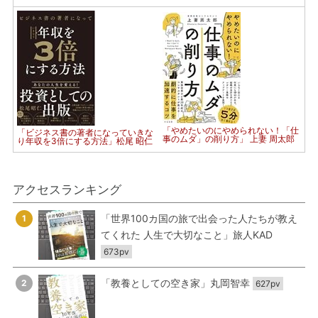
「やめたいのにやめられない！「仕
「ビジネス書の著者になっていきな
事のムダ」の削り方」 上妻 周太郎
り年収を3倍にする方法」松尾 昭仁
アクセスランキング
「世界100カ国の旅で出会った人たちが教え
1
てくれた 人生で大切なこと」旅人KAD
673pv
「教養としての空き家」丸岡智幸
2
627pv