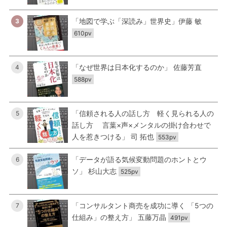
「地図で学ぶ「深読み」世界史」伊藤 敏
3
610pv
「なぜ世界は日本化するのか」 佐藤芳直
4
588pv
「信頼される人の話し方 軽く見られる人の
5
話し方 言葉×声×メンタルの掛け合わせで
人を惹きつける」 司 拓也
553pv
「データが語る気候変動問題のホントとウ
6
ソ」 杉山大志
525pv
「コンサルタント商売を成功に導く 「5つの
7
仕組み」の整え方」 五藤万晶
491pv