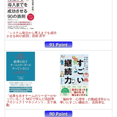
「システム発注から導入までを成功
させる90の鉄則」田村 昇平
「結果を出すチームのリーダーがや
っていること NECで学んだ高効率
「脳科学・心理学・行動経済学から
プロジェクトマネジメント」五十嵐
導いたすごい継続力」 吉田幸弘
剛