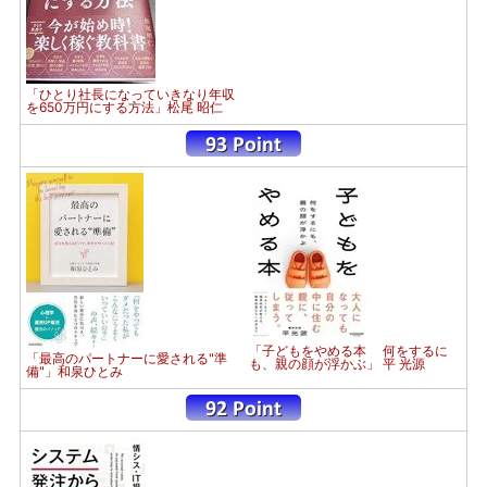
「ひとり社長になっていきなり年収
を650万円にする方法」松尾 昭仁
「子どもをやめる本 何をするに
「最高のパートナーに愛される"準
も、親の顔が浮かぶ」 平 光源
備"」和泉ひとみ