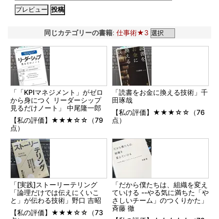
同じカテゴリーの書籍
:
仕事術★3
「「KPIマネジメント」がゼロ
「読書をお金に換える技術」千
から身につく リーダーシップ
田琢哉
見るだけノート」 中尾隆一郎
【私の評価】★★★☆☆（76
【私の評価】★★★☆☆（79
点）
点）
「[実践]ストーリーテリング
「だから僕たちは、組織を変え
「論理だけでは伝えにくいこ
ていける --やる気に満ちた「や
と」が伝わる技術」野口 吉昭
さしいチーム」のつくりかた」
斉藤 徹
【私の評価】★★★☆☆（73