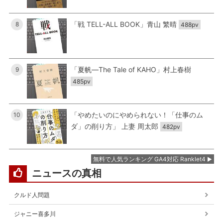
「戦 TELL-ALL BOOK」青山 繁晴
8
488pv
「夏帆―The Tale of KAHO」村上春樹
9
485pv
「やめたいのにやめられない！「仕事のム
10
ダ」の削り方」 上妻 周太郎
482pv
無料で人気ランキング GA4対応 Ranklet4
ニュースの真相
クルド人問題
ジャニー喜多川