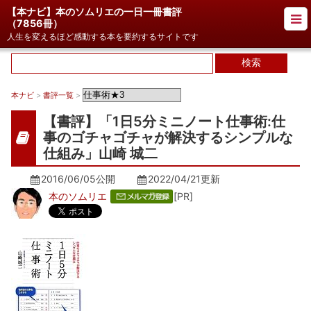
【本ナビ】本のソムリエの一日一冊書評
（
7856冊
）
人生を変えるほど感動する本を要約するサイトです
本ナビ
>
書評一覧
>
【書評】「1日5分ミニノート仕事術:仕
事のゴチャゴチャが解決するシンプルな
仕組み」山崎 城二
2016/06/05公開
2022/04/21
更新
本のソムリエ
[PR]