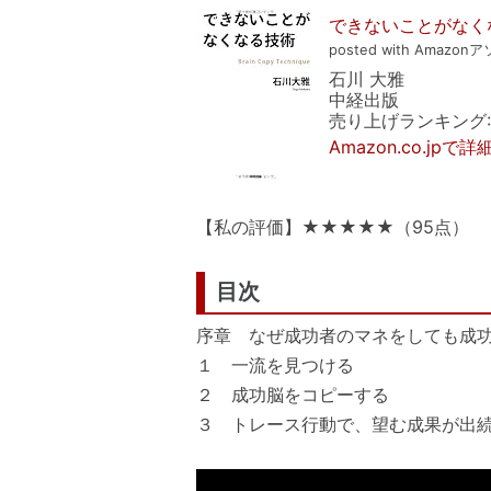
できないことがなく
posted with Amazonア
石川 大雅
中経出版
売り上げランキング: 6
Amazon.co.jpで
【私の評価】★★★★★（95点）
目次
序章 なぜ成功者のマネをしても成
１ 一流を見つける
２ 成功脳をコピーする
３ トレース行動で、望む成果が出