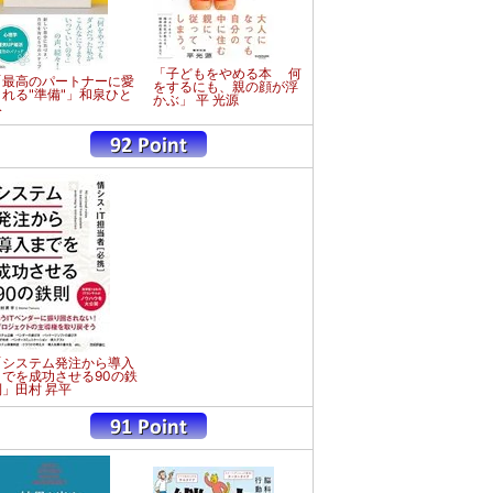
「子どもをやめる本 何
「最高のパートナーに愛
をするにも、親の顔が浮
される"準備"」和泉ひと
かぶ」 平 光源
み
「システム発注から導入
までを成功させる90の鉄
則」田村 昇平