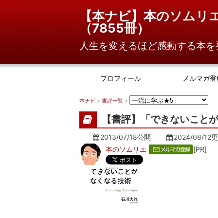
【本ナビ】本のソムリ
（
7855冊
）
人生を変えるほど感動する本を
プロフィール
メルマガ登
本ナビ
>
書評一覧
>
【書評】「できないことが
2013/07/18公開
2024/08/12
更
本のソムリエ
[PR]