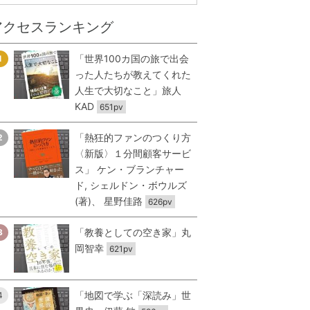
アクセスランキング
「世界100カ国の旅で出会
1
った人たちが教えてくれた
人生で大切なこと」旅人
KAD
651pv
「熱狂的ファンのつくり方
2
〈新版〉１分間顧客サービ
ス」 ケン・ブランチャー
ド, シェルドン・ボウルズ
(著)、 星野佳路
626pv
「教養としての空き家」丸
3
岡智幸
621pv
「地図で学ぶ「深読み」世
4