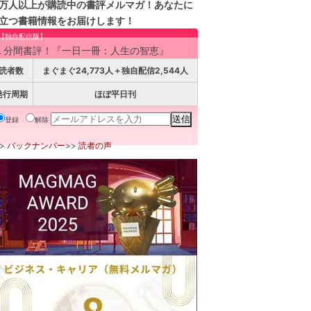
万人以上が購読中の書評メルマガ！あなたに
立つ書籍情報をお届けします！
【独自配信版】
１分間書評！『一日一冊：人生の智恵』
読者数
まぐまぐ24,773人＋独自配信2,544人
発行周期
ほぼ平日刊
登録
解除
>>
バックナンバー
>>
読者の声