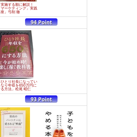
「実施する順に解説！
「マーケティング」実践
講座」弓削 徹
「ひとり社長になってい
きなり年収を650万円に
する方法」松尾 昭仁