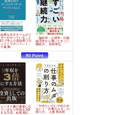
「結果を出すチームのリ
ーダーがやっていること
「脳科学・心理学・行動
NECで学んだ高効率プロ
経済学から導いたすごい
ジェクトマネジメント」
継続力」 吉田幸弘
五十嵐 剛
「やめたいのにやめられ
「ビジネス書の著者にな
ない！「仕事のムダ」の
っていきなり年収を3倍
削り方」 上妻 周太郎
にする方法」松尾 昭仁