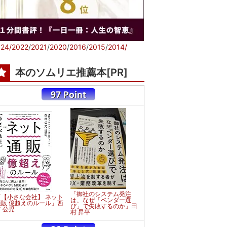
24/
2022
/
2021
/
2020
/
2016
/
2015
/
2014/
本のソムリエ推薦本[PR]
「御社のシステム発注
「【小さな会社】 ネット
は、なぜ「ベンダー選
通販 億超えのルール」西
び」で失敗するのか」田
 公児
村 昇平