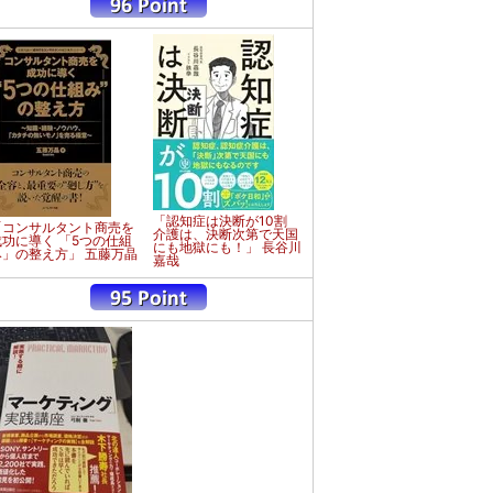
「認知症は決断が10割
「コンサルタント商売を
介護は、決断次第で天国
成功に導く 「5つの仕組
にも地獄にも！」 長谷川
み」の整え方」 五藤万晶
嘉哉