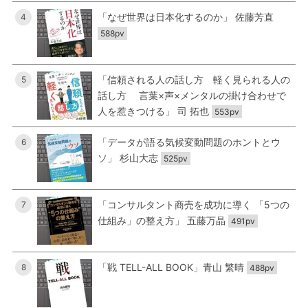
「なぜ世界は日本化するのか」 佐藤芳直
4
588pv
「信頼される人の話し方 軽く見られる人の
5
話し方 言葉×声×メンタルの掛け合わせで
人を惹きつける」 司 拓也
553pv
「データが語る気候変動問題のホントとウ
6
ソ」 杉山大志
525pv
「コンサルタント商売を成功に導く 「5つの
7
仕組み」の整え方」 五藤万晶
491pv
「戦 TELL-ALL BOOK」青山 繁晴
8
488pv