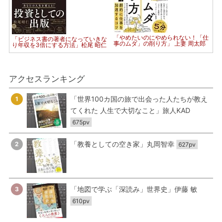
「やめたいのにやめられない！「仕
「ビジネス書の著者になっていきな
事のムダ」の削り方」 上妻 周太郎
り年収を3倍にする方法」松尾 昭仁
アクセスランキング
「世界100カ国の旅で出会った人たちが教え
1
てくれた 人生で大切なこと」旅人KAD
675pv
「教養としての空き家」丸岡智幸
2
627pv
「地図で学ぶ「深読み」世界史」伊藤 敏
3
610pv