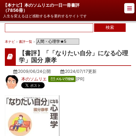
【本ナビ】本のソムリエの一日一冊書評
（
7856冊
）
人生を変えるほど感動する本を要約するサイトです
本ナビ
>
書評一覧
>
【書評】「「なりたい自分」になる心理
学」国分 康孝
2009/06/24公開
2024/07/17
更新
本のソムリエ
[PR]