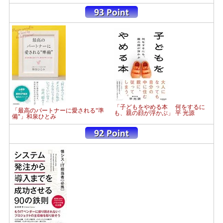
「子どもをやめる本 何をするに
「最高のパートナーに愛される"準
も、親の顔が浮かぶ」 平 光源
備"」和泉ひとみ