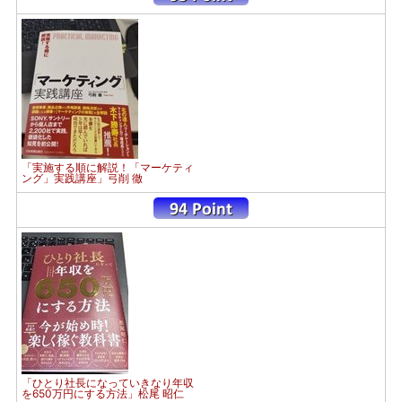
「実施する順に解説！「マーケティ
ング」実践講座」弓削 徹
「ひとり社長になっていきなり年収
を650万円にする方法」松尾 昭仁