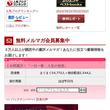
/
/
/
人気ブログランキングへ
2024
2023
2022
2021
にほんブログ村へ
無料レポート一覧
無料メルマガ会員募集中
３万人以上が購読中の書評メルマガ！あなたに役立つ書籍情報を
お届けします！
【独自配信版】
１分間書評！『一日一冊：人生の智恵』
読者数
まぐまぐ24,773人＋独自配信2,544人
発行周期
ほぼ平日刊
登録
解除
>>
バックナンバー
>>
読者の声