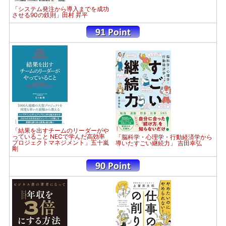
「システム発注から導入までを成功
させる90の鉄則」田村 昇平
「結果を出すチームのリーダーがや
っていること NECで学んだ高効率
「脳科学・心理学・行動経済学から
プロジェクトマネジメント」五十嵐
導いたすごい継続力」 吉田幸弘
剛