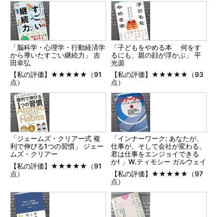
「脳科学・心理学・行動経済学
「子どもをやめる本 何をす
から導いたすごい継続力」 吉
るにも、親の顔が浮かぶ」 平
田幸弘
光源
【私の評価】★★★★★（91
【私の評価】★★★★★（93
点）
点）
「ジェームズ・クリアー式 複
「インナーワーク: あなたが、
利で伸びる1つの習慣」 ジェー
仕事が、そして会社が変わる。
ムズ・クリアー
君は仕事をエンジョイできる
か! 」W.ティモシー ガルウェイ
【私の評価】★★★★★（91
点）
【私の評価】★★★★★（97
点）