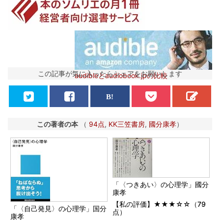
この記事が気に入ったらシェアをお願いします
audibleとaudiobook.jpの比較
この著者の本
（
94点
,
KK三笠書房
,
國分康孝
）
「〈つきあい〉の心理学」國分
康孝
【私の評価】★★★☆☆（79
「〈自己発見〉の心理学」国分
点）
康孝