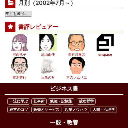
月別（2002年7月～）
書評レビュアー
河西祐子
武山由佳
長谷川嘉宏
enspace
椎木秀行
三角の月
本のソムリエ
ビジネス書
一流に学ぶ
仕事術
勉強・記憶術
成功哲学
経営のコツ
販売とサービス
起業ノウハウ
人間・心理学
一般・教養