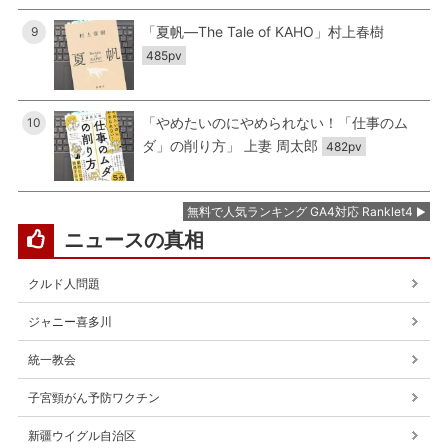
「夏帆―The Tale of KAHO」村上春樹
9
485pv
「やめたいのにやめられない！「仕事のム
10
ダ」の削り方」 上妻 周太郎
482pv
無料で人気ランキング GA4対応 Ranklet4
ニュースの真相
クルド人問題
ジャニー喜多川
統一教会
子宮頸がん予防ワクチン
新疆ウイグル自治区