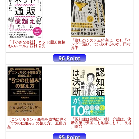
「御社のシステム発注は、なぜ「ベ
「【小さな会社】 ネット通販 億超
ンダー選び」で失敗するのか」田村
えのルール」西村 公児
昇平
「認知症は決断が10割 介護は、決
「コンサルタント商売を成功に導く
断次第で天国にも地獄にも！」 長谷
「5つの仕組み」の整え方」 五藤万
川嘉哉
晶