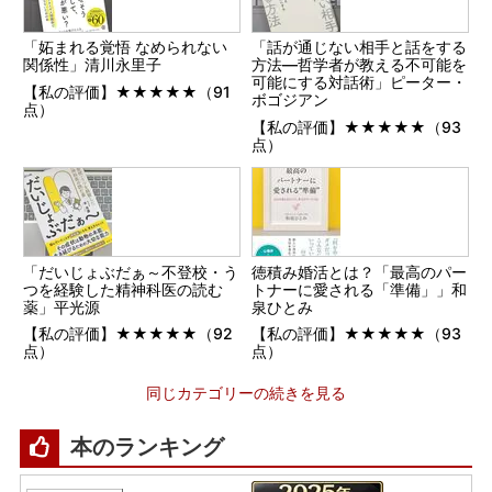
「妬まれる覚悟 なめられない
「話が通じない相手と話をする
関係性」清川永里子
方法―哲学者が教える不可能を
可能にする対話術」ピーター・
【私の評価】★★★★★（91
ボゴジアン
点）
【私の評価】★★★★★（93
点）
「だいじょぶだぁ～不登校・う
徳積み婚活とは？「最高のパー
つを経験した精神科医の読む
トナーに愛される「準備」」和
薬」平光源
泉ひとみ
【私の評価】★★★★★（92
【私の評価】★★★★★（93
点）
点）
同じカテゴリーの続きを見る
本のランキング