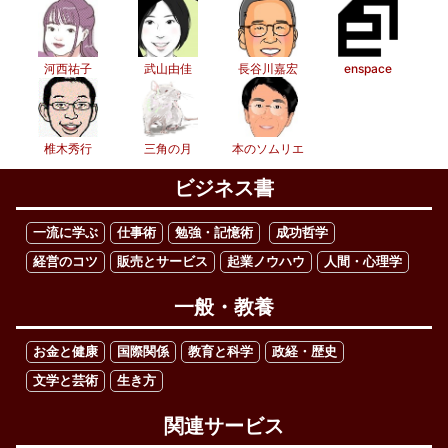
河西祐子
武山由佳
長谷川嘉宏
enspace
椎木秀行
三角の月
本のソムリエ
ビジネス書
一流に学ぶ
仕事術
勉強・記憶術
成功哲学
経営のコツ
販売とサービス
起業ノウハウ
人間・心理学
一般・教養
お金と健康
国際関係
教育と科学
政経・歴史
文学と芸術
生き方
関連サービス