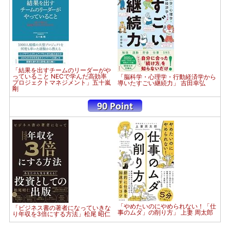
「結果を出すチームのリーダーがや
っていること NECで学んだ高効率
「脳科学・心理学・行動経済学から
プロジェクトマネジメント」五十嵐
導いたすごい継続力」 吉田幸弘
剛
「やめたいのにやめられない！「仕
「ビジネス書の著者になっていきな
事のムダ」の削り方」 上妻 周太郎
り年収を3倍にする方法」松尾 昭仁