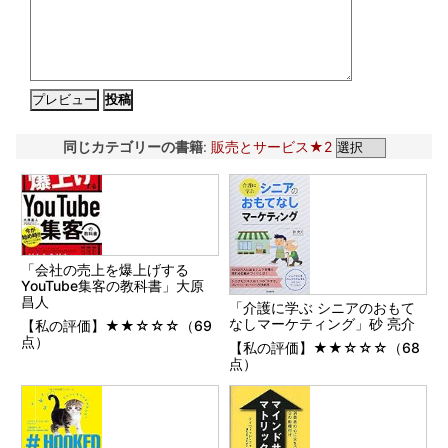
同じカテゴリーの書籍
:
販売とサービス★2
「会社の売上を爆上げする
YouTube集客の教科書」大原
昌人
「介護に学ぶ シニアのおもて
なしマーケティング」砂 亮介
【私の評価】★★☆☆☆（69
点）
【私の評価】★★☆☆☆（68
点）