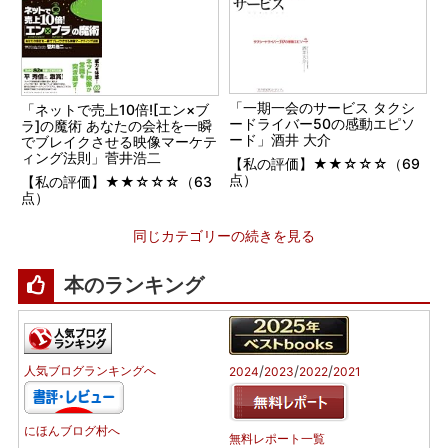
「一期一会のサービス タクシ
「ネットで売上10倍![エン×ブ
ードライバー50の感動エピソ
ラ]の魔術 あなたの会社を一瞬
ード」酒井 大介
でブレイクさせる映像マーケテ
ィング法則」菅井浩二
【私の評価】★★☆☆☆（69
点）
【私の評価】★★☆☆☆（63
点）
同じカテゴリーの続きを見る
本のランキング
/
/
/
人気ブログランキングへ
2024
2023
2022
2021
にほんブログ村へ
無料レポート一覧