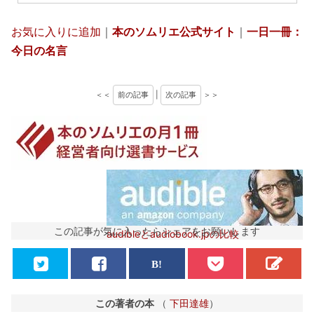
お気に入りに追加
｜
本のソムリエ公式サイト
｜
一日一冊：
今日の名言
＜＜
前の記事
|
次の記事
＞＞
この記事が気に入ったらシェアをお願いします
audibleとaudiobook.jpの比較
この著者の本
（
下田達雄
）