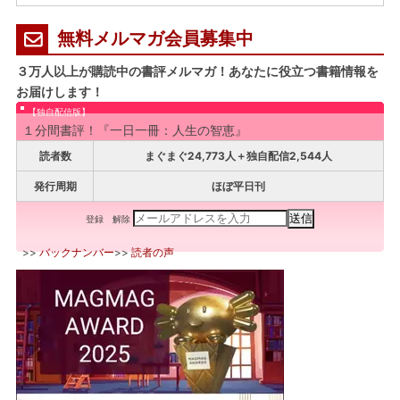
無料メルマガ会員募集中
３万人以上が購読中の書評メルマガ！あなたに役立つ書籍情報を
お届けします！
【独自配信版】
１分間書評！『一日一冊：人生の智恵』
読者数
まぐまぐ24,773人＋独自配信2,544人
発行周期
ほぼ平日刊
登録
解除
>>
バックナンバー
>>
読者の声