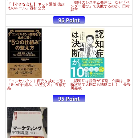
「御社のシステム発注は、なぜ「ベ
「【小さな会社】 ネット通販 億超
ンダー選び」で失敗するのか」田村
えのルール」西村 公児
昇平
「認知症は決断が10割 介護は、決
「コンサルタント商売を成功に導く
断次第で天国にも地獄にも！」 長谷
「5つの仕組み」の整え方」 五藤万
川嘉哉
晶