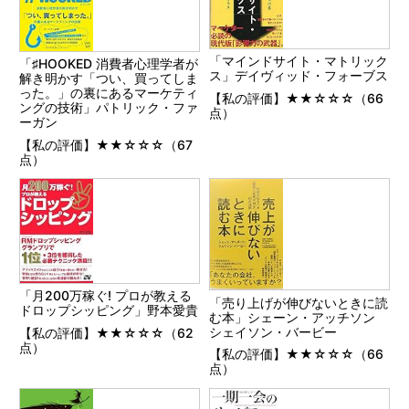
「マインドサイト・マトリック
「♯HOOKED 消費者心理学者が
ス」デイヴィッド・フォーブス
解き明かす「つい、買ってしま
った。」の裏にあるマーケティ
【私の評価】★★☆☆☆（66
ングの技術」パトリック・ファ
点）
ーガン
【私の評価】★★☆☆☆（67
点）
「月200万稼ぐ! プロが教える
「売り上げが伸びないときに読
ドロップシッピング」野本愛貴
む本」シェーン・アッチソン
シェイソン・バービー
【私の評価】★★☆☆☆（62
点）
【私の評価】★★☆☆☆（66
点）