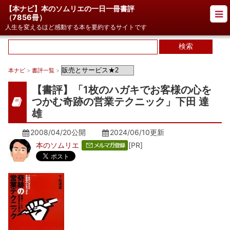
【本ナビ】本のソムリエの一日一冊書評
（
7856冊
）
人生を変えるほど感動する本を要約するサイトです
本ナビ
>
書評一覧
>
【書評】「1枚のハガキでお客様の心を
つかむ奇跡の営業テクニック」下田 達
雄
2008/04/20公開
2024/06/10
更新
本のソムリエ
[PR]