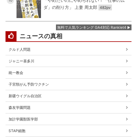
「やめたいのにやめられない！「仕事のム
10
ダ」の削り方」 上妻 周太郎
482pv
無料で人気ランキング GA4対応 Ranklet4
ニュースの真相
クルド人問題
ジャニー喜多川
統一教会
子宮頸がん予防ワクチン
新疆ウイグル自治区
森友学園問題
加計学園獣医学部
STAP細胞