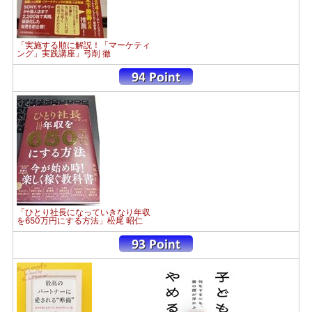
「実施する順に解説！「マーケティ
ング」実践講座」弓削 徹
「ひとり社長になっていきなり年収
を650万円にする方法」松尾 昭仁