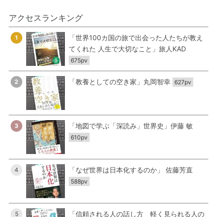
アクセスランキング
「世界100カ国の旅で出会った人たちが教え
1
てくれた 人生で大切なこと」旅人KAD
675pv
「教養としての空き家」丸岡智幸
2
627pv
「地図で学ぶ「深読み」世界史」伊藤 敏
3
610pv
「なぜ世界は日本化するのか」 佐藤芳直
4
588pv
「信頼される人の話し方 軽く見られる人の
5