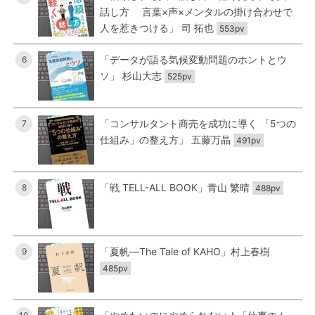
話し方 言葉×声×メンタルの掛け合わせで
人を惹きつける」 司 拓也
553pv
「データが語る気候変動問題のホントとウ
6
ソ」 杉山大志
525pv
「コンサルタント商売を成功に導く 「5つの
7
仕組み」の整え方」 五藤万晶
491pv
「戦 TELL-ALL BOOK」青山 繁晴
8
488pv
「夏帆―The Tale of KAHO」村上春樹
9
485pv