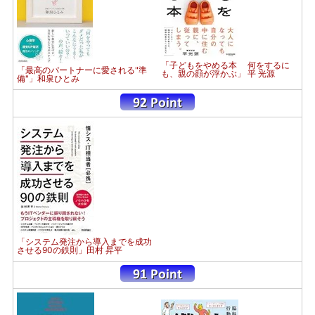
「子どもをやめる本 何をするに
「最高のパートナーに愛される"準
も、親の顔が浮かぶ」 平 光源
備"」和泉ひとみ
「システム発注から導入までを成功
させる90の鉄則」田村 昇平