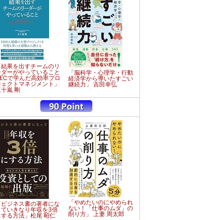
「結果を出すチームのリ
ーダーがやっていること
「脳科学・心理学・行動
NECで学んだ高効率プロ
経済学から導いたすごい
ジェクトマネジメント」
継続力」 吉田幸弘
五十嵐 剛
「やめたいのにやめられ
「ビジネス書の著者にな
ない！「仕事のムダ」の
っていきなり年収を3倍
削り方」 上妻 周太郎
にする方法」松尾 昭仁