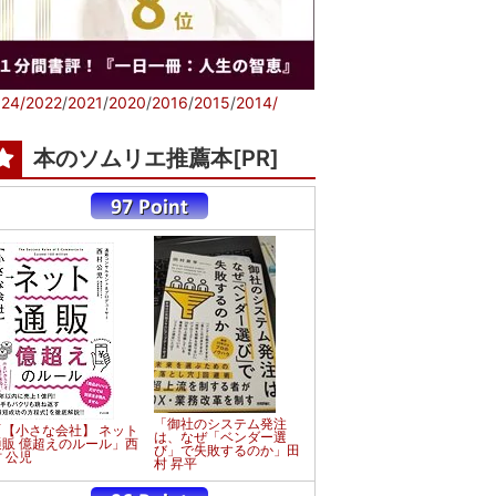
24/
2022
/
2021
/
2020
/
2016
/
2015
/
2014/
本のソムリエ推薦本[PR]
「御社のシステム発注
「【小さな会社】 ネット
は、なぜ「ベンダー選
通販 億超えのルール」西
び」で失敗するのか」田
 公児
村 昇平