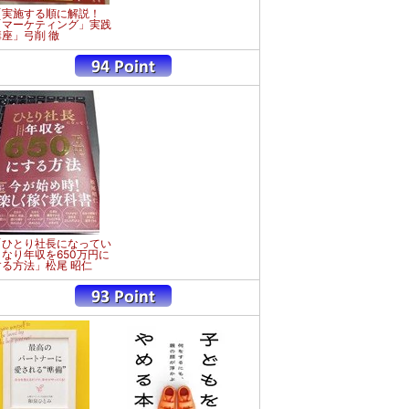
「実施する順に解説！
「マーケティング」実践
講座」弓削 徹
「ひとり社長になってい
きなり年収を650万円に
する方法」松尾 昭仁