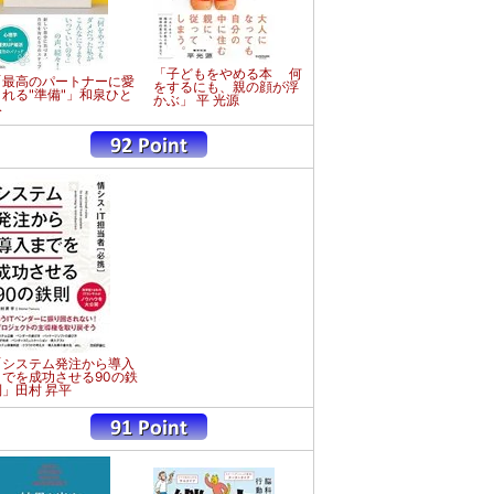
「子どもをやめる本 何
「最高のパートナーに愛
をするにも、親の顔が浮
される"準備"」和泉ひと
かぶ」 平 光源
み
「システム発注から導入
までを成功させる90の鉄
則」田村 昇平