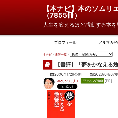
【本ナビ】本のソムリ
（
7855冊
）
人生を変えるほど感動する本を
プロフィール
メルマガ登
本ナビ
>
書評一覧
>
【書評】「夢をかなえる勉
2006/11/29公開
2023/04/07
本のソムリエ
[PR]