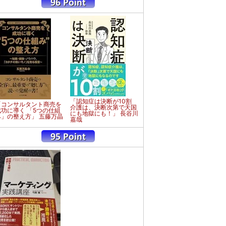
「認知症は決断が10割
「コンサルタント商売を
介護は、決断次第で天国
成功に導く 「5つの仕組
にも地獄にも！」 長谷川
み」の整え方」 五藤万晶
嘉哉