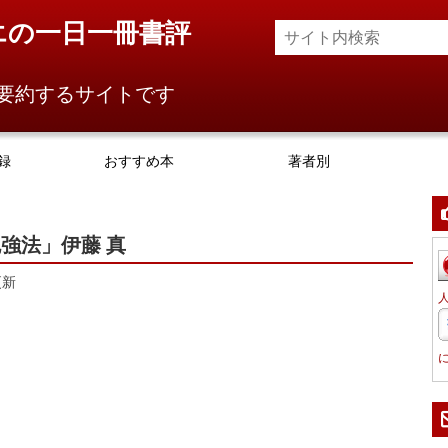
エの一日一冊書評
要約するサイトです
録
おすすめ本
著者別
強法」伊藤 真
更新