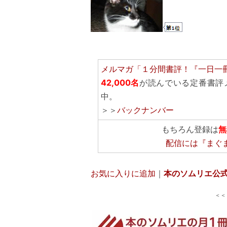
メルマガ「１分間書評！『一日一
42,000名
が読んでいる定番書評
中。
＞＞
バックナンバー
もちろん登録は
無
配信には
『まぐ
お気に入りに追加
｜
本のソムリエ公
＜