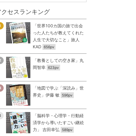
アクセスランキング
「世界100カ国の旅で出会
1
った人たちが教えてくれた
人生で大切なこと」旅人
KAD
656pv
「教養としての空き家」丸
2
岡智幸
623pv
「地図で学ぶ「深読み」世
3
界史」伊藤 敏
596pv
「脳科学・心理学・行動経
4
済学から導いたすごい継続
力」 吉田幸弘
589pv