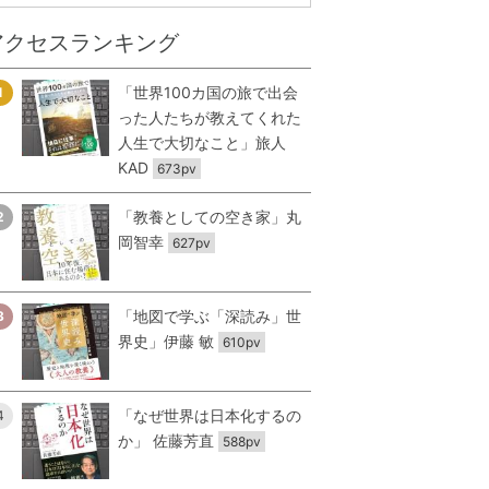
アクセスランキング
「世界100カ国の旅で出会
1
った人たちが教えてくれた
人生で大切なこと」旅人
KAD
673pv
「教養としての空き家」丸
2
岡智幸
627pv
「地図で学ぶ「深読み」世
3
界史」伊藤 敏
610pv
「なぜ世界は日本化するの
4
か」 佐藤芳直
588pv