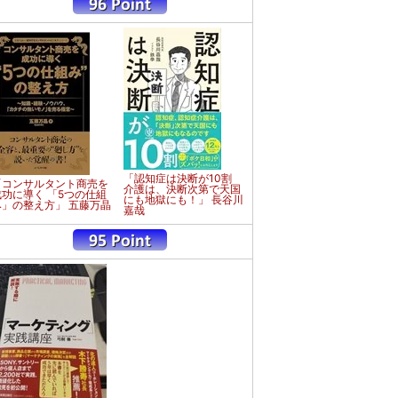
「認知症は決断が10割
「コンサルタント商売を
介護は、決断次第で天国
成功に導く 「5つの仕組
にも地獄にも！」 長谷川
み」の整え方」 五藤万晶
嘉哉