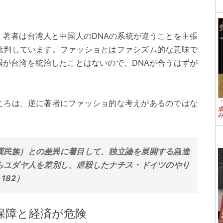
、著者は台湾人と中国人のDNAの系統が違うことを主張
批判しています。ファッショとはファシズム的な意味で
国が台湾を統治したことはないので、DNAが合うはずが
ころは、逆に著者にファッショ的な考えがあるのではな
漢民族）との差異に着目して、独立論を展開する急進
らユダヤ人を差別し、虐殺したナチス・ドイツのやり
182）
保障と経済が危険