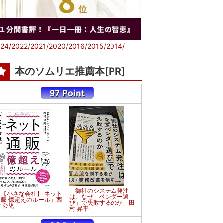
24/
2022
/
2021
/
2020
/
2016
/
2015
/
2014/
本のソムリエ推薦本[PR]
「御社のシステム発注
「【小さな会社】 ネット
は、なぜ「ベンダー選
通販 億超えのルール」西
び」で失敗するのか」田
 公児
村 昇平