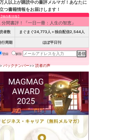
万人以上が購読中の書評メルマガ！あなたに
立つ書籍情報をお届けします！
【独自配信版】
１分間書評！『一日一冊：人生の智恵』
読者数
まぐまぐ24,773人＋独自配信2,544人
発行周期
ほぼ平日刊
登録
解除
>>
バックナンバー
>>
読者の声