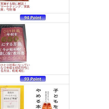
「実施する順に解説！
「マーケティング」実践
講座」弓削 徹
「ひとり社長になってい
きなり年収を650万円に
する方法」松尾 昭仁