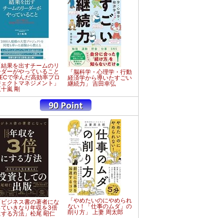
「結果を出すチームのリ
ーダーがやっていること
「脳科学・心理学・行動
NECで学んだ高効率プロ
経済学から導いたすごい
ジェクトマネジメント」
継続力」 吉田幸弘
五十嵐 剛
「やめたいのにやめられ
「ビジネス書の著者にな
ない！「仕事のムダ」の
っていきなり年収を3倍
削り方」 上妻 周太郎
にする方法」松尾 昭仁