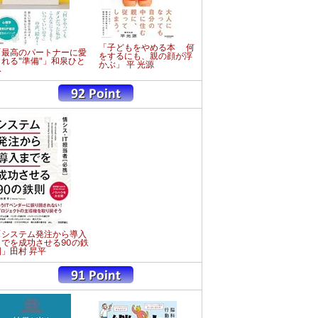
「子どもをやめる本 何
「最高のパートナーに愛
をするにも、親の顔が浮
される"準備"」和泉ひと
かぶ」 平 光源
み
「システム発注から導入
までを成功させる90の鉄
則」田村 昇平