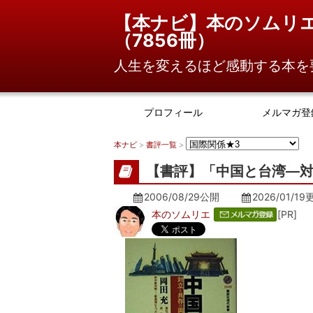
【本ナビ】本のソムリ
（
7856冊
）
人生を変えるほど感動する本を
プロフィール
メルマガ登
本ナビ
>
書評一覧
>
【書評】「中国と台湾―対
2006/08/29公開
2026/01/19
本のソムリエ
[PR]