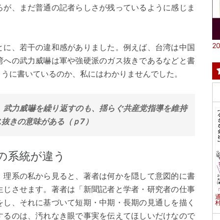
ろが、まだ普通の記者らしさが残っているように感じま
20
とに、若干の違和感がありました。例えば、台湾は中国
湾への武力威嚇は軍や強硬派のガス抜きであるなどと書
ように書いているのか、私にはわかりませんでした。
、武力威嚇を繰り返すのも、揺らぐ共産党指導を維持
ス抜きの意味がある（ｐ7）
の系統が違う
、理系の私から見ると、著者は何かを隠して意図的に書
生じさせます。著者は「新聞記者と学者・研究者の仕事
をし、それに基づいて短期・中期・長期の見通しを描く
村
するのは、汚れなき眼で事実を伝えてほしいだけなので