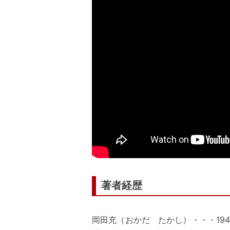
著者経歴
岡田充（おかだ たかし）・・・19