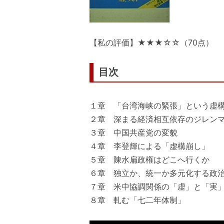
【私の評価】★★★☆☆（70点）
目次
１章 「台湾海峡の緊張」という虚
２章 深まる経済相互依存のジレン
３章 中国共産党の変貌
４章 李登輝による「虚構崩し」
５章 陳水扁政権はどこへ行くか
６章 独立か、統一か多元化する政
７章 米中協調関係の「虚」と「実
８章 軋む「七二年体制」