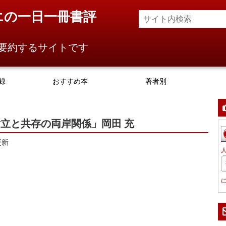
エの一日一冊書評
要約するサイトです
録
おすすめ本
著者別
立と共存の両岸関係」岡田 充
更新