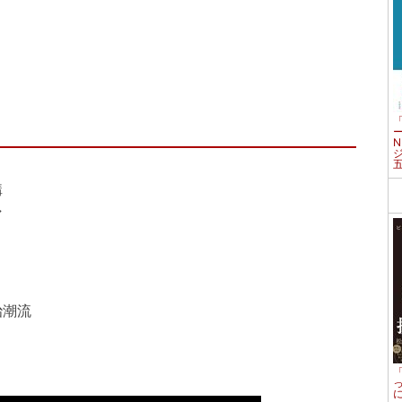
構
マ
治潮流
」