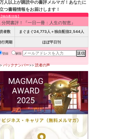
万人以上が購読中の書評メルマガ！あなたに
立つ書籍情報をお届けします！
【独自配信版】
１分間書評！『一日一冊：人生の智恵』
読者数
まぐまぐ24,773人＋独自配信2,544人
発行周期
ほぼ平日刊
登録
解除
>>
バックナンバー
>>
読者の声