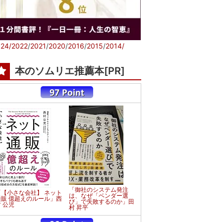
24/
2022
/
2021
/
2020
/
2016
/
2015
/
2014/
本のソムリエ推薦本[PR]
「御社のシステム発注
「【小さな会社】 ネット
は、なぜ「ベンダー選
通販 億超えのルール」西
び」で失敗するのか」田
 公児
村 昇平