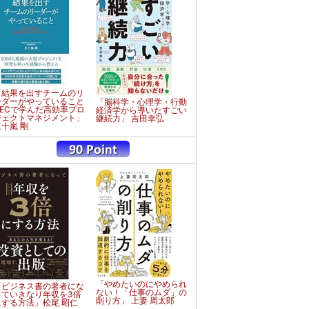
「結果を出すチームのリ
ーダーがやっていること
「脳科学・心理学・行動
NECで学んだ高効率プロ
経済学から導いたすごい
ジェクトマネジメント」
継続力」 吉田幸弘
五十嵐 剛
「やめたいのにやめられ
「ビジネス書の著者にな
ない！「仕事のムダ」の
っていきなり年収を3倍
削り方」 上妻 周太郎
にする方法」松尾 昭仁