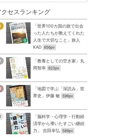
アクセスランキング
「世界100カ国の旅で出会
1
った人たちが教えてくれた
人生で大切なこと」旅人
KAD
656pv
「教養としての空き家」丸
2
岡智幸
623pv
「地図で学ぶ「深読み」世
3
界史」伊藤 敏
596pv
「脳科学・心理学・行動経
4
済学から導いたすごい継続
力」 吉田幸弘
589pv