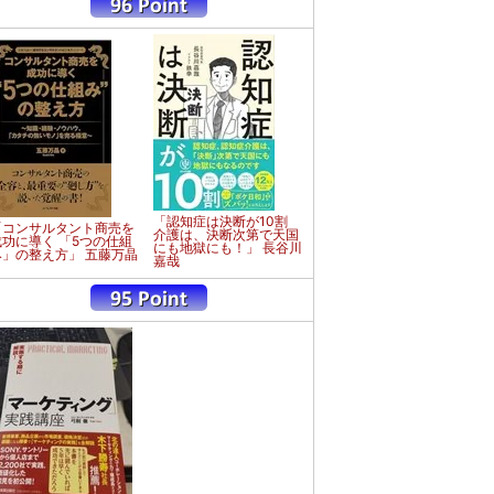
「認知症は決断が10割
「コンサルタント商売を
介護は、決断次第で天国
成功に導く 「5つの仕組
にも地獄にも！」 長谷川
み」の整え方」 五藤万晶
嘉哉