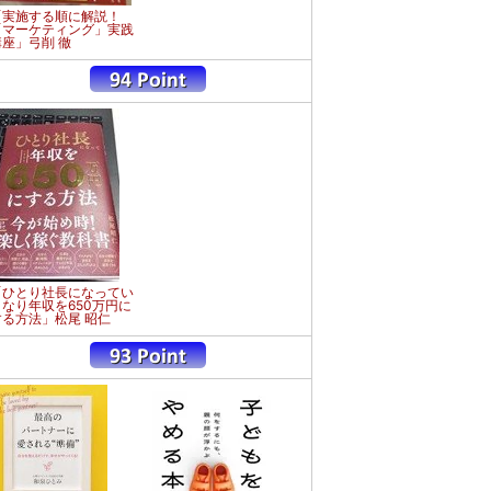
「実施する順に解説！
「マーケティング」実践
講座」弓削 徹
「ひとり社長になってい
きなり年収を650万円に
する方法」松尾 昭仁