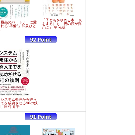
「子どもをやめる本 何
「最高のパートナーに愛
をするにも、親の顔が浮
される"準備"」和泉ひと
かぶ」 平 光源
み
「システム発注から導入
までを成功させる90の鉄
則」田村 昇平