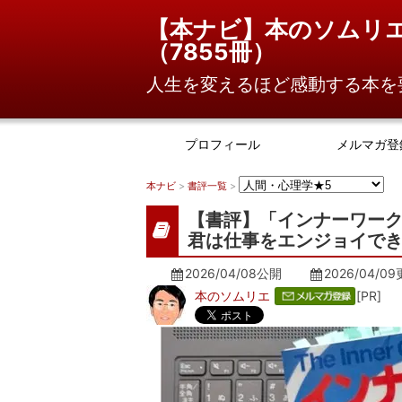
【本ナビ】本のソムリ
（
7855冊
）
人生を変えるほど感動する本を
プロフィール
メルマガ登
本ナビ
>
書評一覧
>
【書評】「インナーワーク
君は仕事をエンジョイできる
2026/04/08公開
2026/04/09
本のソムリエ
[PR]