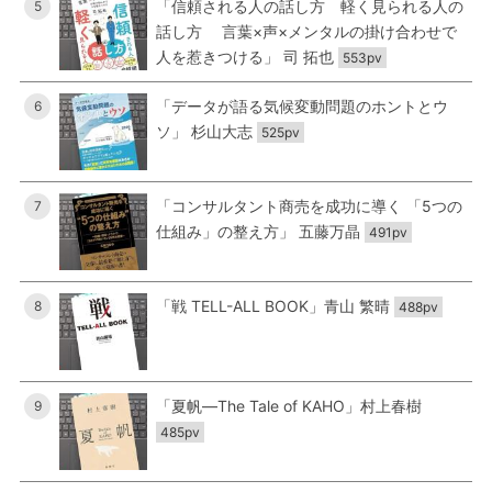
「信頼される人の話し方 軽く見られる人の
5
話し方 言葉×声×メンタルの掛け合わせで
人を惹きつける」 司 拓也
553pv
「データが語る気候変動問題のホントとウ
6
ソ」 杉山大志
525pv
「コンサルタント商売を成功に導く 「5つの
7
仕組み」の整え方」 五藤万晶
491pv
「戦 TELL-ALL BOOK」青山 繁晴
8
488pv
「夏帆―The Tale of KAHO」村上春樹
9
485pv