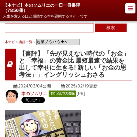
【本ナビ】本のソムリエの一日一冊書評
（
7856冊
）
人生を変えるほど感動する本を要約するサイトです
本ナビ
>
書評一覧
>
【書評】「先が見えない時代の「お金」
と「幸福」の黄金比 最短最速で結果を
出して幸せに生きる! 新しい「お金の思
考法」」イングリッシュおさる
2024/03/04公開
2025/02/19
更新
本のソムリエ
[PR]