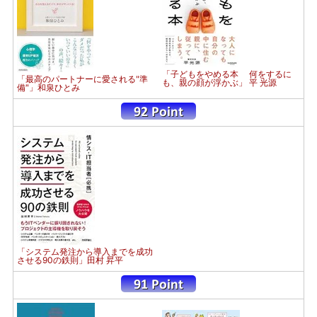
「子どもをやめる本 何をするに
「最高のパートナーに愛される"準
も、親の顔が浮かぶ」 平 光源
備"」和泉ひとみ
「システム発注から導入までを成功
させる90の鉄則」田村 昇平