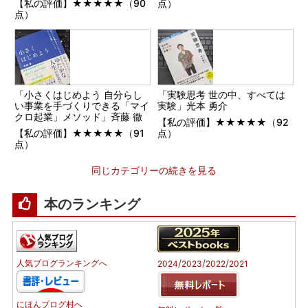
【私の評価】★★★★★（90
点）
点）
「小さくはじめよう 自分らし
「実験思考 世の中、すべては
い事業を手づくりできる「マイ
実験」光本 勇介
クロ起業」メソッド」斉藤 徹
【私の評価】★★★★★（92
【私の評価】★★★★★（91
点）
点）
同じカテゴリーの続きを見る
本のランキング
/
/
/
人気ブログランキングへ
2024
2023
2022
2021
にほんブログ村へ