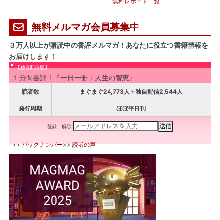
無料レポート一覧
無料メルマガ会員募集中
３万人以上が購読中の書評メルマガ！あなたに役立つ書籍情報を
お届けします！
【独自配信版】
１分間書評！『一日一冊：人生の智恵』
読者数
まぐまぐ24,773人＋独自配信2,544人
発行周期
ほぼ平日刊
登録
解除
>>
バックナンバー
>>
読者の声