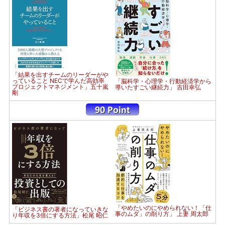
「結果を出すチームのリーダーがや
っていること NECで学んだ高効率
「脳科学・心理学・行動経済学から
プロジェクトマネジメント」五十嵐
導いたすごい継続力」 吉田幸弘
剛
「やめたいのにやめられない！「仕
「ビジネス書の著者になっていきな
事のムダ」の削り方」 上妻 周太郎
り年収を3倍にする方法」松尾 昭仁