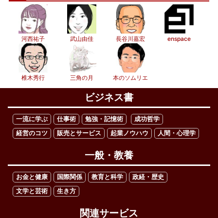
河西祐子
武山由佳
長谷川嘉宏
enspace
椎木秀行
三角の月
本のソムリエ
ビジネス書
一流に学ぶ
仕事術
勉強・記憶術
成功哲学
経営のコツ
販売とサービス
起業ノウハウ
人間・心理学
一般・教養
お金と健康
国際関係
教育と科学
政経・歴史
文学と芸術
生き方
関連サービス