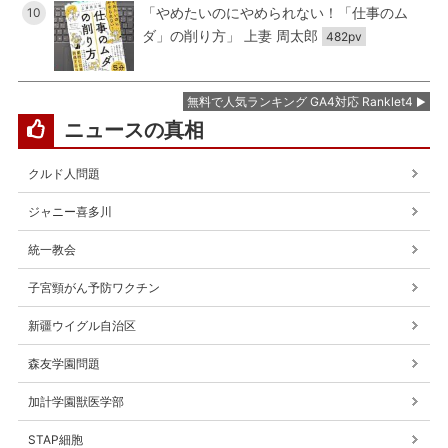
「やめたいのにやめられない！「仕事のム
10
ダ」の削り方」 上妻 周太郎
482pv
無料で人気ランキング GA4対応 Ranklet4
ニュースの真相
クルド人問題
ジャニー喜多川
統一教会
子宮頸がん予防ワクチン
新疆ウイグル自治区
森友学園問題
加計学園獣医学部
STAP細胞