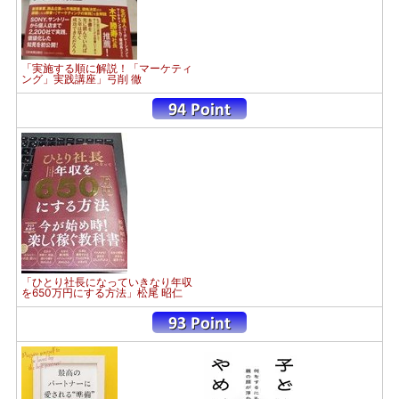
「実施する順に解説！「マーケティ
ング」実践講座」弓削 徹
「ひとり社長になっていきなり年収
を650万円にする方法」松尾 昭仁