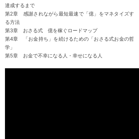
達成するまで
第2章 感謝されながら最短最速で「億」をマネタイズす
る方法
第3章 おさる式 億を稼ぐロードマップ
第4章 「お金持ち」を続けるための「おさる式お金の哲
学」
第5章 お金で不幸になる人・幸せになる人