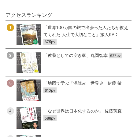
アクセスランキング
「世界100カ国の旅で出会った人たちが教え
1
てくれた 人生で大切なこと」旅人KAD
675pv
「教養としての空き家」丸岡智幸
2
627pv
「地図で学ぶ「深読み」世界史」伊藤 敏
3
610pv
「なぜ世界は日本化するのか」 佐藤芳直
4
588pv