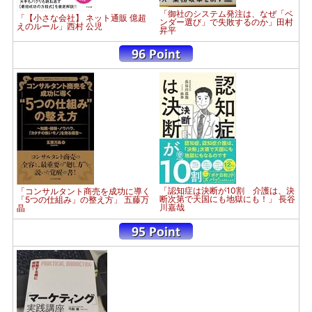
「御社のシステム発注は、なぜ「ベ
「【小さな会社】 ネット通販 億超
ンダー選び」で失敗するのか」田村
えのルール」西村 公児
昇平
「認知症は決断が10割 介護は、決
「コンサルタント商売を成功に導く
断次第で天国にも地獄にも！」 長谷
「5つの仕組み」の整え方」 五藤万
川嘉哉
晶