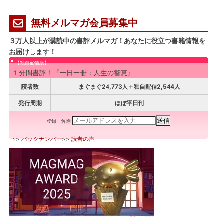
無料メルマガ会員募集中
３万人以上が購読中の書評メルマガ！あなたに役立つ書籍情報を
お届けします！
【独自配信版】
１分間書評！『一日一冊：人生の智恵』
読者数
まぐまぐ24,773人＋独自配信2,544人
発行周期
ほぼ平日刊
登録
解除
>>
バックナンバー
>>
読者の声