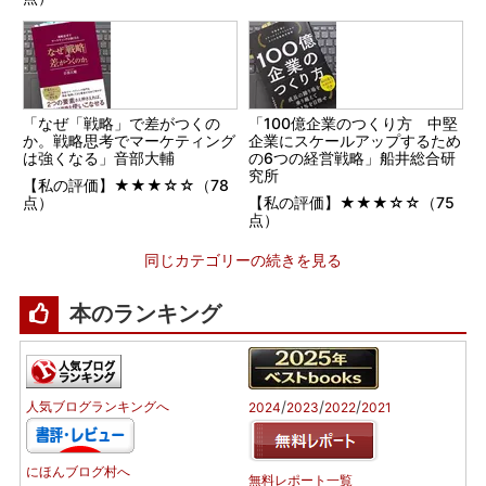
「なぜ「戦略」で差がつくの
「100億企業のつくり方 中堅
か。戦略思考でマーケティング
企業にスケールアップするため
は強くなる」音部大輔
の6つの経営戦略」船井総合研
究所
【私の評価】★★★☆☆（78
点）
【私の評価】★★★☆☆（75
点）
同じカテゴリーの続きを見る
本のランキング
/
/
/
人気ブログランキングへ
2024
2023
2022
2021
にほんブログ村へ
無料レポート一覧