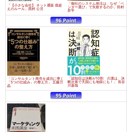
「御社のシステム発注は、なぜ「ベ
「【小さな会社】 ネット通販 億超
ンダー選び」で失敗するのか」田村
えのルール」西村 公児
昇平
「認知症は決断が10割 介護は、決
「コンサルタント商売を成功に導く
断次第で天国にも地獄にも！」 長谷
「5つの仕組み」の整え方」 五藤万
川嘉哉
晶