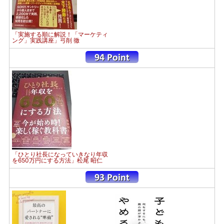
「実施する順に解説！「マーケティ
ング」実践講座」弓削 徹
「ひとり社長になっていきなり年収
を650万円にする方法」松尾 昭仁