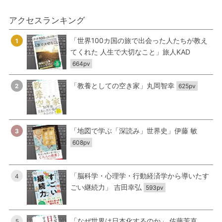
アクセスランキング
「世界100カ国の旅で出会った人たちが教え
1
てくれた 人生で大切なこと」旅人KAD
664pv
「教養としての空き家」丸岡智幸
2
625pv
「地図で学ぶ「深読み」世界史」伊藤 敏
3
608pv
「脳科学・心理学・行動経済学から導いたす
4
ごい継続力」 吉田幸弘
593pv
「なぜ世界は日本化するのか」 佐藤芳直
5