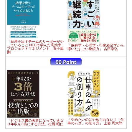
「結果を出すチームのリーダーがや
っていること NECで学んだ高効率
「脳科学・心理学・行動経済学から
プロジェクトマネジメント」五十嵐
導いたすごい継続力」 吉田幸弘
剛
「やめたいのにやめられない！「仕
「ビジネス書の著者になっていきな
事のムダ」の削り方」 上妻 周太郎
り年収を3倍にする方法」松尾 昭仁