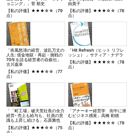
ョニング」」菅 順史
由貴子
【私の評価】★★★☆☆（79
【私の評価】★★★☆☆（76
点）
点）
「疾風怒濤の経営、波乱万丈の
「Hit Refresh（ヒット リフレ
人生: 借金地獄・再起・挑戦の
ッシュ） 」サティア・ナデラ
70年を語る経営者の自叙伝」
【私の評価】★★★☆☆（78
古川嘉幸
点）
【私の評価】★★★☆☆（77
点）
「「町工場」破天荒社長の全力
「アナーキー経営学 街中に潜
経営- 売上も給与も、社員の意
むビジネス感覚」高橋 勅徳
識も上昇し続ける」石原雅也
【私の評価】★★★☆☆（79
【私の評価】★★★☆☆（75
点）
点）