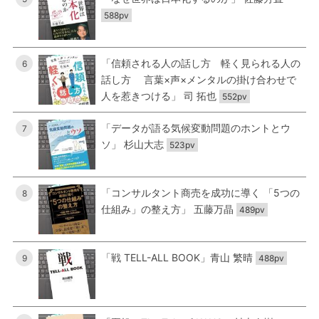
588pv
「信頼される人の話し方 軽く見られる人の
6
話し方 言葉×声×メンタルの掛け合わせで
人を惹きつける」 司 拓也
552pv
「データが語る気候変動問題のホントとウ
7
ソ」 杉山大志
523pv
「コンサルタント商売を成功に導く 「5つの
8
仕組み」の整え方」 五藤万晶
489pv
「戦 TELL-ALL BOOK」青山 繁晴
9
488pv