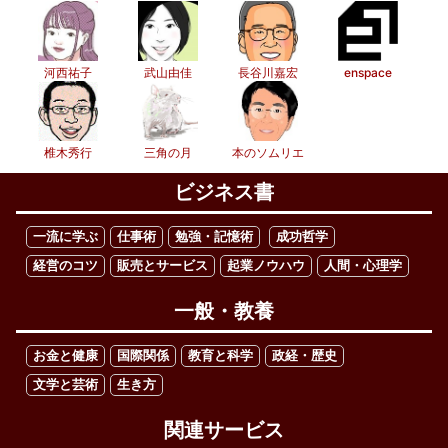
河西祐子
武山由佳
長谷川嘉宏
enspace
椎木秀行
三角の月
本のソムリエ
ビジネス書
一流に学ぶ
仕事術
勉強・記憶術
成功哲学
経営のコツ
販売とサービス
起業ノウハウ
人間・心理学
一般・教養
お金と健康
国際関係
教育と科学
政経・歴史
文学と芸術
生き方
関連サービス