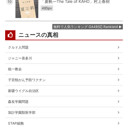
「夏帆―The Tale of KAHO」村上春樹
10
485pv
無料で人気ランキング GA4対応 Ranklet4
ニュースの真相
クルド人問題
ジャニー喜多川
統一教会
子宮頸がん予防ワクチン
新疆ウイグル自治区
森友学園問題
加計学園獣医学部
STAP細胞