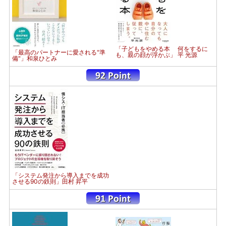
「子どもをやめる本 何をするに
「最高のパートナーに愛される"準
も、親の顔が浮かぶ」 平 光源
備"」和泉ひとみ
「システム発注から導入までを成功
させる90の鉄則」田村 昇平