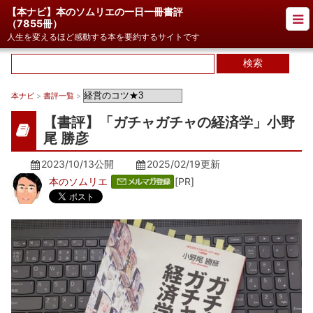
【本ナビ】本のソムリエの一日一冊書評
（
7855冊
）
人生を変えるほど感動する本を要約するサイトです
本ナビ
>
書評一覧
>
【書評】「ガチャガチャの経済学」小野
尾 勝彦
2023/10/13公開
2025/02/19
更新
本のソムリエ
[PR]