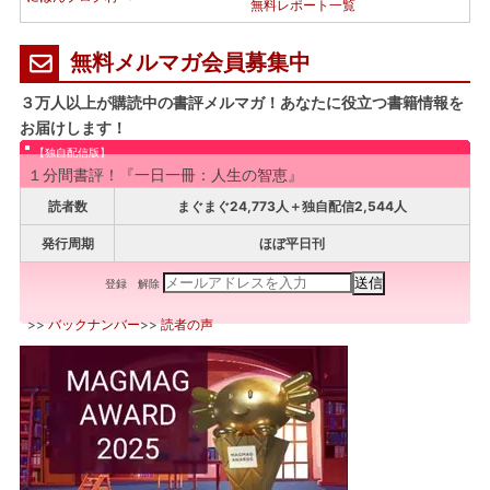
無料レポート一覧
無料メルマガ会員募集中
３万人以上が購読中の書評メルマガ！あなたに役立つ書籍情報を
お届けします！
【独自配信版】
１分間書評！『一日一冊：人生の智恵』
読者数
まぐまぐ24,773人＋独自配信2,544人
発行周期
ほぼ平日刊
登録
解除
>>
バックナンバー
>>
読者の声