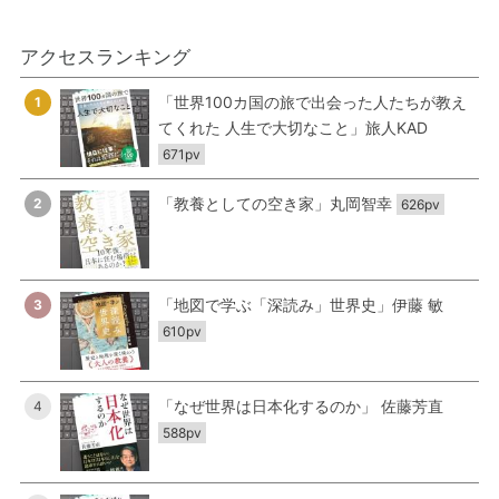
アクセスランキング
「世界100カ国の旅で出会った人たちが教え
1
てくれた 人生で大切なこと」旅人KAD
671pv
「教養としての空き家」丸岡智幸
2
626pv
「地図で学ぶ「深読み」世界史」伊藤 敏
3
610pv
「なぜ世界は日本化するのか」 佐藤芳直
4
588pv