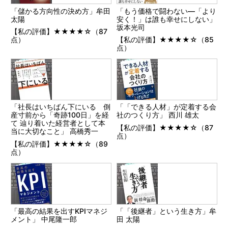
「儲かる方向性の決め方」牟田
「もう価格で闘わない―「より
太陽
安く！」は誰も幸せにしない」
坂本光司
【私の評価】★★★★☆（87
点）
【私の評価】★★★★☆（85
点）
「社長はいちばん下にいる 倒
「「できる人材」が定着する会
産寸前から「奇跡100日」を経
社のつくり方」 西川 雄太
て 辿り着いた経営者として本
【私の評価】★★★★☆（87
当に大切なこと」 高橋秀一
点）
【私の評価】★★★★☆（89
点）
「最高の結果を出すKPIマネジ
「「後継者」という生き方」牟
メント」 中尾隆一郎
田 太陽