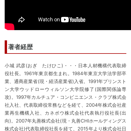
著者経歴
小城 武彦(おぎ たけひこ)・・・日本人材機構代表取締
役社長。1961年東京都生まれ。1984年東京大学法学部卒
業、通商産業省(現・経済産業省)入省。1991年プリンスト
ン大学ウッドローウィルソン大学院修了(国際関係論専
攻)。1997年カルチュア・コンビニエンス・クラブ株式会
社入社、代表取締役常務などを経て、2004年株式会社産
業再生機構入社、カネボウ株式会社代表執行役社長(出
向)。2007年丸善株式会社(現・丸善CHIホールディングス
株式会社)代表取締役社長を経て、2015年より株式会社日