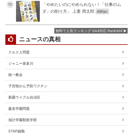
「やめたいのにやめられない！「仕事のム
10
ダ」の削り方」 上妻 周太郎
480pv
無料で人気ランキング GA4対応 Ranklet4
ニュースの真相
クルド人問題
ジャニー喜多川
統一教会
子宮頸がん予防ワクチン
新疆ウイグル自治区
森友学園問題
加計学園獣医学部
STAP細胞