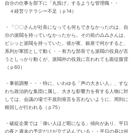
自分の仕事を部下に「丸投げ」するような管理職・・
４経営リテラシー不足（ｐ14）
・「〇〇さんが社長になっても何もできなかったのは、自
分の派閥を持っていなかったから。その前の△△さんは、
ビシッと派閥を持っていた。彼が夜、銀座で何かすると、
系列が軍団として動く・・有力な部長でも派閥の役員が言
うとしっかり動くが、派閥外の役員に言われても面従腹背
（ｐ60）
・事前調整・・・特に、いわゆる「声の大きい人」、すな
わち政治的な集団に属し、大きな影響力を有する人物に対
しては、会議の場で不規則発言を言わないように、周到に
根回しが行われる（ｐ75）
・破綻企業では「偉い人ほど暇になる」傾向があり、平日
の夜と週末の予定だけが立て込んでいる・・平日の昼は何