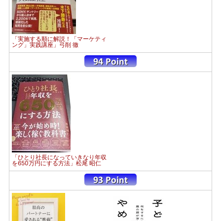
「実施する順に解説！「マーケティ
ング」実践講座」弓削 徹
「ひとり社長になっていきなり年収
を650万円にする方法」松尾 昭仁