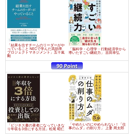
「結果を出すチームのリーダーがや
っていること NECで学んだ高効率
「脳科学・心理学・行動経済学から
プロジェクトマネジメント」五十嵐
導いたすごい継続力」 吉田幸弘
剛
「やめたいのにやめられない！「仕
「ビジネス書の著者になっていきな
事のムダ」の削り方」 上妻 周太郎
り年収を3倍にする方法」松尾 昭仁