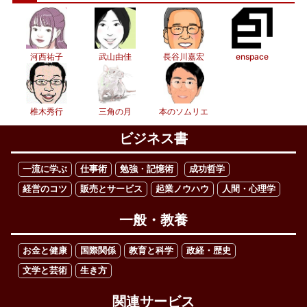
河西祐子
武山由佳
長谷川嘉宏
enspace
椎木秀行
三角の月
本のソムリエ
ビジネス書
一流に学ぶ
仕事術
勉強・記憶術
成功哲学
経営のコツ
販売とサービス
起業ノウハウ
人間・心理学
一般・教養
お金と健康
国際関係
教育と科学
政経・歴史
文学と芸術
生き方
関連サービス