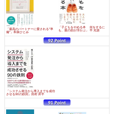
「子どもをやめる本 何をするに
「最高のパートナーに愛される"準
も、親の顔が浮かぶ」 平 光源
備"」和泉ひとみ
「システム発注から導入までを成功
させる90の鉄則」田村 昇平