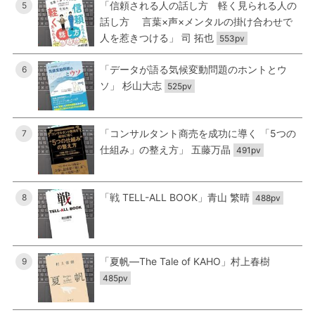
「信頼される人の話し方 軽く見られる人の
5
話し方 言葉×声×メンタルの掛け合わせで
人を惹きつける」 司 拓也
553pv
「データが語る気候変動問題のホントとウ
6
ソ」 杉山大志
525pv
「コンサルタント商売を成功に導く 「5つの
7
仕組み」の整え方」 五藤万晶
491pv
「戦 TELL-ALL BOOK」青山 繁晴
8
488pv
「夏帆―The Tale of KAHO」村上春樹
9
485pv