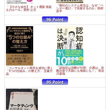
「御社のシステム発注は、なぜ「ベ
「【小さな会社】 ネット通販 億超
ンダー選び」で失敗するのか」田村
えのルール」西村 公児
昇平
「認知症は決断が10割 介護は、決
「コンサルタント商売を成功に導く
断次第で天国にも地獄にも！」 長谷
「5つの仕組み」の整え方」 五藤万
川嘉哉
晶