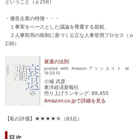
ということ（ｐ256）
・優良企業の特徴・・・
１事実をベースとした議論を尊重する規範、
２人事部局の統制に基づく公正な人事登用プロセス（ｐ
236）
衰退の法則
posted with Amazonアソシエイト at
19.03.10
小城 武彦
東洋経済新報社
売り上げランキング: 89,455
Amazon.co.jpで詳細を見る
【私の評価】★★★★☆（83点）
目次