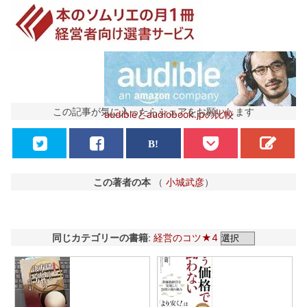
この記事が気に入ったらシェアをお願いします
audibleとaudiobook.jpの比較
この著者の本
（
小城武彦
）
同じカテゴリーの書籍
:
経営のコツ★4