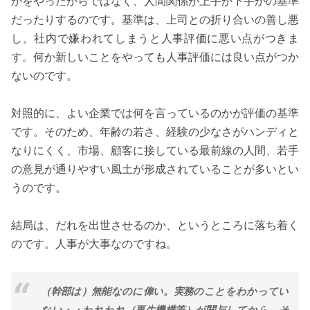
かをやったからではなく、人間関係が上手か下手かの基準
だったりするのです。基準は、上司との折り合いの善し悪
し。社内で嫌われてしまうと人事評価に悪い点がつきま
す。何か新しいことをやっても人事評価には良い点がつか
ないのです。
対照的に、よい企業では何を言っているのかが評価の基準
です。そのため、年齢の若さ、経験の少なさがハンディと
なりにくく、市場、顧客に接している最前線の人間、若手
の意見が通りやすい風土が形成されていることが多いとい
うのです。
結局は、だれを出世させるのか、というところに落ち着く
のです。人事が大事なのですね。
（幹部は）無能なのに偉い。実務のことをわかってい
ない・・われわれ（再生機構等）が関与してから、そ