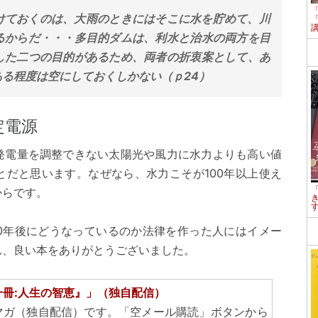
けておくのは、大雨のときにはそこに水を貯めて、川
るからだ・・・多目的ダムは、利水と治水の両方を目
した二つの目的があるため、両者の折衷案として、あ
る程度は空にしておくしかない（ｐ24）
定電源
発電量を調整できない太陽光や風力に水力よりも高い値
とだと思います。なぜなら、水力こそが100年以上使え
からです。
00年後にどうなっているのか法律を作った人にはイメー
ん、良い本をありがとうございました。
一冊:人生の智恵』」（独自配信）
マガ（独自配信）です。「空メール購読」ボタンから