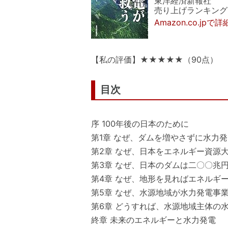
東洋経済新報社
売り上げランキング: 5
Amazon.co.jpで
【私の評価】★★★★★（90点）
目次
序 100年後の日本のために
第1章 なぜ、ダムを増やさずに水力
第2章 なぜ、日本をエネルギー資源
第3章 なぜ、日本のダムは二〇〇兆
第4章 なぜ、地形を見ればエネルギ
第5章 なぜ、水源地域が水力発電事
第6章 どうすれば、水源地域主体の
終章 未来のエネルギーと水力発電