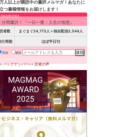
万人以上が購読中の書評メルマガ！あなたに
立つ書籍情報をお届けします！
【独自配信版】
１分間書評！『一日一冊：人生の智恵』
読者数
まぐまぐ24,773人＋独自配信2,544人
発行周期
ほぼ平日刊
登録
解除
>>
バックナンバー
>>
読者の声