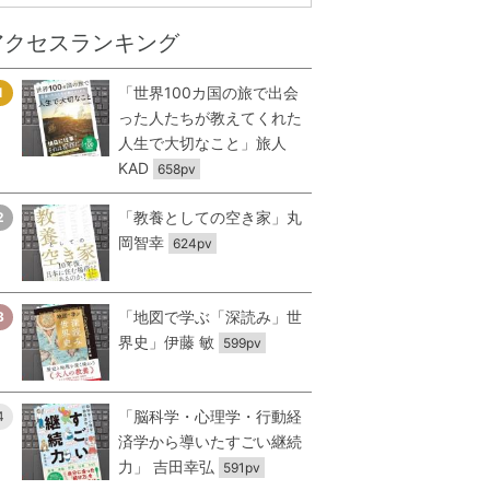
アクセスランキング
「世界100カ国の旅で出会
1
った人たちが教えてくれた
人生で大切なこと」旅人
KAD
658pv
「教養としての空き家」丸
2
岡智幸
624pv
「地図で学ぶ「深読み」世
3
界史」伊藤 敏
599pv
「脳科学・心理学・行動経
4
済学から導いたすごい継続
力」 吉田幸弘
591pv