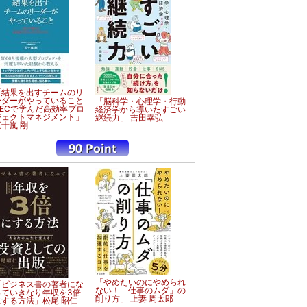
「結果を出すチームのリ
ーダーがやっていること
「脳科学・心理学・行動
NECで学んだ高効率プロ
経済学から導いたすごい
ジェクトマネジメント」
継続力」 吉田幸弘
五十嵐 剛
「やめたいのにやめられ
「ビジネス書の著者にな
ない！「仕事のムダ」の
っていきなり年収を3倍
削り方」 上妻 周太郎
にする方法」松尾 昭仁