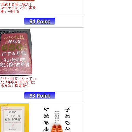
「実施する順に解説！
「マーケティング」実践
講座」弓削 徹
「ひとり社長になってい
きなり年収を650万円に
する方法」松尾 昭仁