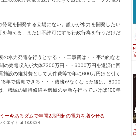
力発電を開発する立場にない。誰かが水力を開発したい
可を与える、または不許可にする行政行為を行うだけだ
規模の水力発電を行うとする・・工事費は・・平均的なと
の売電収入が大体7300万円・・6000万円を返済に回
発電施設の維持費として人件費等で年に600万円ほど引く
ら18年で償却できる・・・債務がなくなった後は、6000
は、機械の維持修繕や機械の更新を行っていけば100年
うー今あるダムで年間2兆円超の電力を増やせる
アソシエイト at 18.07.24