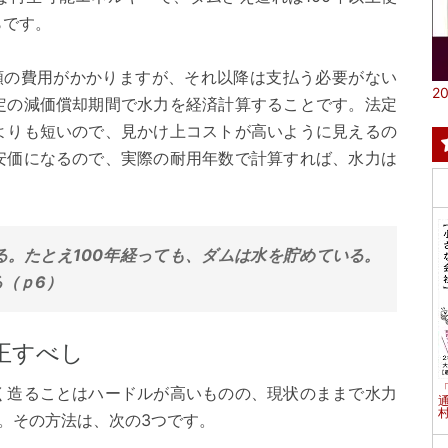
らです。
多額の費用がかかりますが、それ以降は支払う必要がない
20
定の減価償却期間で水力を経済計算することです。法定
よりも短いので、見かけ上コストが高いように見えるの
安価になるので、実際の耐用年数で計算すれば、水力は
る。たとえ100年経っても、ダムは水を貯めている。
（ｐ6）
正すべし
く造ることはハードルが高いものの、現状のままで水力
村
。その方法は、次の3つです。