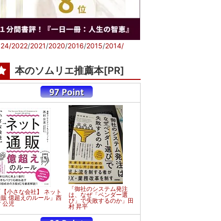
24/
2022
/
2021
/
2020
/
2016
/
2015
/
2014/
本のソムリエ推薦本[PR]
「御社のシステム発注
「【小さな会社】 ネット
は、なぜ「ベンダー選
通販 億超えのルール」西
び」で失敗するのか」田
 公児
村 昇平