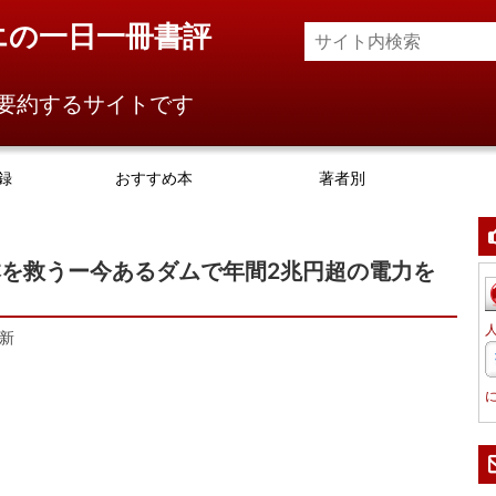
エの一日一冊書評
要約するサイトです
録
おすすめ本
著者別
を救うー今あるダムで年間2兆円超の電力を
新