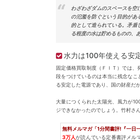
わざわざダムのスペースを空
の氾濫を防ぐという目的があ
的として造られている。矛盾
る程度の水は貯めるものの、あ
水力は100年使える安
固定価格買取制度（ＦＩＴ）では、
段をつけているのは本当に残念なこ
る安定した電源であり、国の財産だ
大量につくられた太陽光、風力が1
ジできなかったのでしょう。竹村さ
無料メルマガ「1分間書評!『一日
3万人
が読んでいる定番書評メル