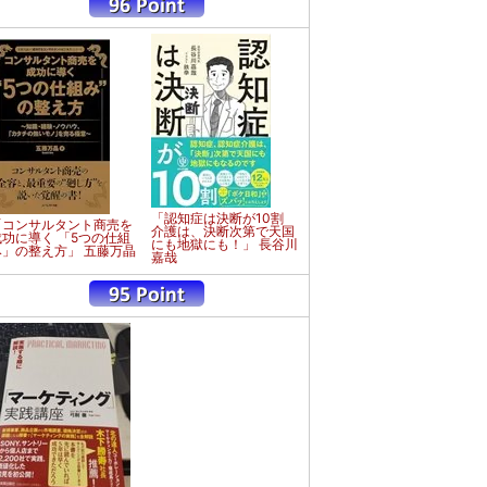
「認知症は決断が10割
「コンサルタント商売を
介護は、決断次第で天国
成功に導く 「5つの仕組
にも地獄にも！」 長谷川
み」の整え方」 五藤万晶
嘉哉