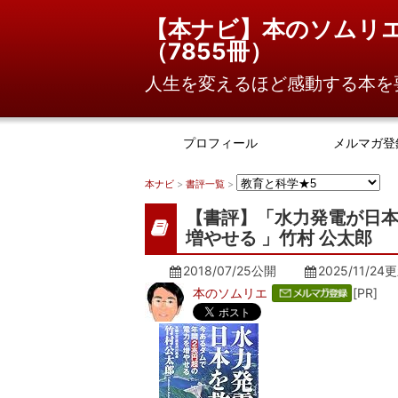
【本ナビ】本のソムリ
（
7855冊
）
人生を変えるほど感動する本を
プロフィール
メルマガ登
本ナビ
>
書評一覧
>
【書評】「水力発電が日本
増やせる 」竹村 公太郎
2018/07/25公開
2025/11/24
更
本のソムリエ
[PR]