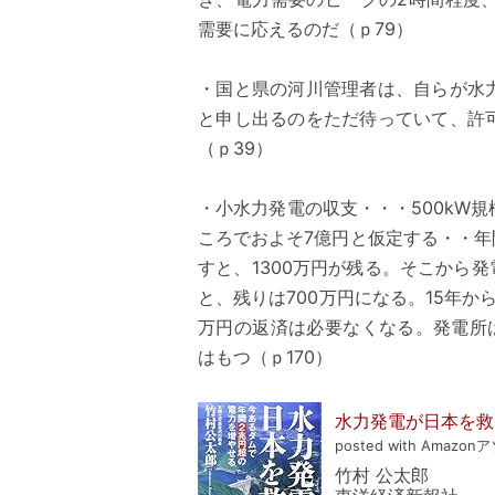
需要に応えるのだ（ｐ79）
・国と県の河川管理者は、自らが水
と申し出るのをただ待っていて、許
（ｐ39）
・小水力発電の収支・・・500kW
ころでおよそ7億円と仮定する・・年間
すと、1300万円が残る。そこから
と、残りは700万円になる。15年か
万円の返済は必要なくなる。発電所
はもつ（ｐ170）
水力発電が日本を救
posted with Amazon
竹村 公太郎