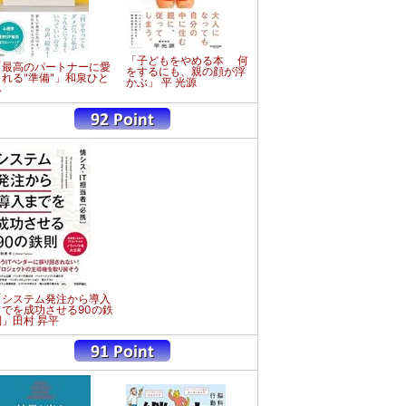
「子どもをやめる本 何
「最高のパートナーに愛
をするにも、親の顔が浮
される"準備"」和泉ひと
かぶ」 平 光源
み
「システム発注から導入
までを成功させる90の鉄
則」田村 昇平