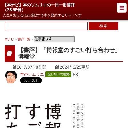
【本ナビ】本のソムリエの一日一冊書評
（
7855冊
）
人生を変えるほど感動する本を要約するサイトです
本ナビ
>
書評一覧
>
【書評】「博報堂のすごい打ち合わせ」
博報堂
2017/07/18公開
2024/12/25
更新
本のソムリエ
[PR]