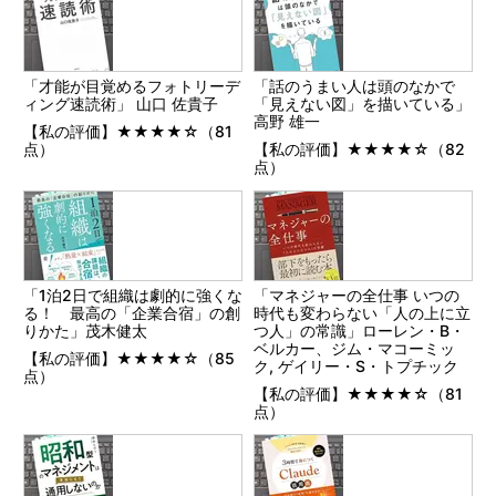
「才能が目覚めるフォトリーデ
「話のうまい人は頭のなかで
ィング速読術」 山口 佐貴子
「見えない図」を描いている」
高野 雄一
【私の評価】★★★★☆（81
点）
【私の評価】★★★★☆（82
点）
「1泊2日で組織は劇的に強くな
「マネジャーの全仕事 いつの
る！ 最高の「企業合宿」の創
時代も変わらない「人の上に立
りかた」茂木健太
つ人」の常識」ローレン・B・
ベルカー、ジム・マコーミッ
【私の評価】★★★★☆（85
ク, ゲイリー・S・トプチック
点）
【私の評価】★★★★☆（81
点）