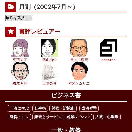
月別（2002年7月～）
書評レビュアー
河西祐子
武山由佳
長谷川嘉宏
enspace
椎木秀行
三角の月
本のソムリエ
ビジネス書
一流に学ぶ
仕事術
勉強・記憶術
成功哲学
経営のコツ
販売とサービス
起業ノウハウ
人間・心理学
一般・教養