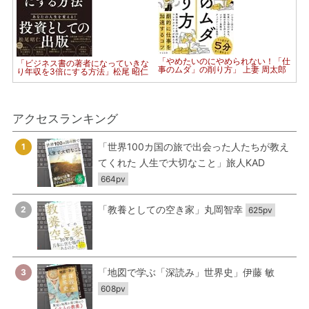
「やめたいのにやめられない！「仕
「ビジネス書の著者になっていきな
事のムダ」の削り方」 上妻 周太郎
り年収を3倍にする方法」松尾 昭仁
アクセスランキング
「世界100カ国の旅で出会った人たちが教え
1
てくれた 人生で大切なこと」旅人KAD
664pv
「教養としての空き家」丸岡智幸
2
625pv
「地図で学ぶ「深読み」世界史」伊藤 敏
3
608pv