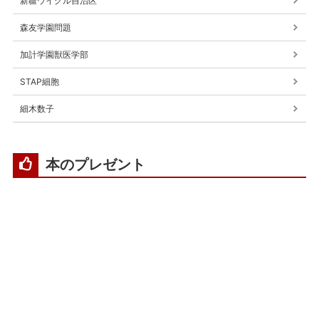
新疆ウイグル自治区
森友学園問題
加計学園獣医学部
STAP細胞
細木数子
本のプレゼント