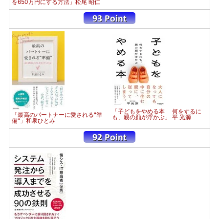
を650万円にする方法」松尾 昭仁
「子どもをやめる本 何をするに
「最高のパートナーに愛される"準
も、親の顔が浮かぶ」 平 光源
備"」和泉ひとみ