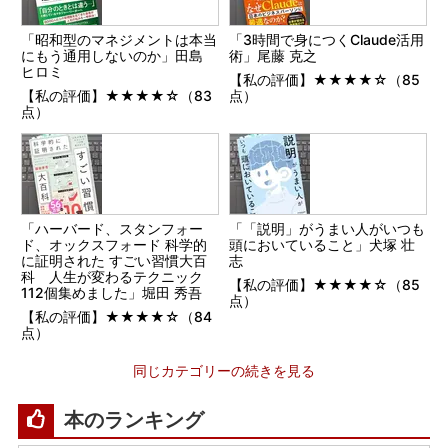
「昭和型のマネジメントは本当
「3時間で身につくClaude活用
にもう通用しないのか」田島
術」尾藤 克之
ヒロミ
【私の評価】★★★★☆（85
【私の評価】★★★★☆（83
点）
点）
「ハーバード、スタンフォー
「「説明」がうまい人がいつも
ド、オックスフォード 科学的
頭においていること」犬塚 壮
に証明された すごい習慣大百
志
科 人生が変わるテクニック
【私の評価】★★★★☆（85
112個集めました」堀田 秀吾
点）
【私の評価】★★★★☆（84
点）
同じカテゴリーの続きを見る
本のランキング