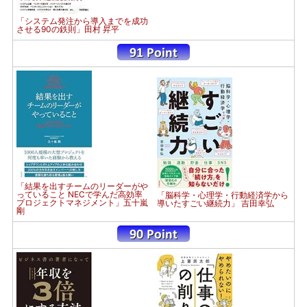
「システム発注から導入までを成功
させる90の鉄則」田村 昇平
「結果を出すチームのリーダーがや
っていること NECで学んだ高効率
「脳科学・心理学・行動経済学から
プロジェクトマネジメント」五十嵐
導いたすごい継続力」 吉田幸弘
剛