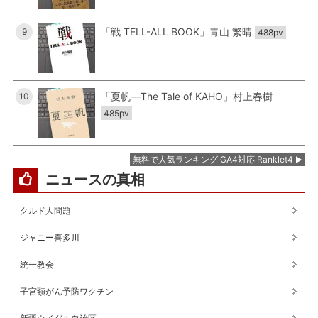
「戦 TELL-ALL BOOK」青山 繁晴
9
488pv
「夏帆―The Tale of KAHO」村上春樹
10
485pv
無料で人気ランキング GA4対応 Ranklet4
ニュースの真相
クルド人問題
ジャニー喜多川
統一教会
子宮頸がん予防ワクチン