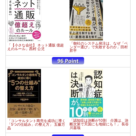
「御社のシステム発注は、なぜ「ベ
「【小さな会社】 ネット通販 億超
ンダー選び」で失敗するのか」田村
えのルール」西村 公児
昇平
「認知症は決断が10割 介護は、決
「コンサルタント商売を成功に導く
断次第で天国にも地獄にも！」 長谷
「5つの仕組み」の整え方」 五藤万
川嘉哉
晶