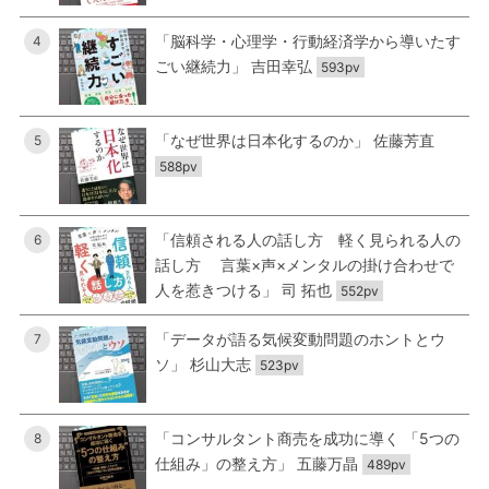
「脳科学・心理学・行動経済学から導いたす
4
ごい継続力」 吉田幸弘
593pv
「なぜ世界は日本化するのか」 佐藤芳直
5
588pv
「信頼される人の話し方 軽く見られる人の
6
話し方 言葉×声×メンタルの掛け合わせで
人を惹きつける」 司 拓也
552pv
「データが語る気候変動問題のホントとウ
7
ソ」 杉山大志
523pv
「コンサルタント商売を成功に導く 「5つの
8
仕組み」の整え方」 五藤万晶
489pv