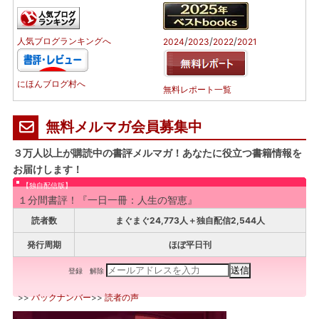
/
/
/
人気ブログランキングへ
2024
2023
2022
2021
にほんブログ村へ
無料レポート一覧
無料メルマガ会員募集中
３万人以上が購読中の書評メルマガ！あなたに役立つ書籍情報を
お届けします！
【独自配信版】
１分間書評！『一日一冊：人生の智恵』
読者数
まぐまぐ24,773人＋独自配信2,544人
発行周期
ほぼ平日刊
登録
解除
>>
バックナンバー
>>
読者の声