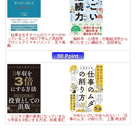
「結果を出すチームのリーダーがや
っていること NECで学んだ高効率
「脳科学・心理学・行動経済学から
プロジェクトマネジメント」五十嵐
導いたすごい継続力」 吉田幸弘
剛
「やめたいのにやめられない！「仕
「ビジネス書の著者になっていきな
事のムダ」の削り方」 上妻 周太郎
り年収を3倍にする方法」松尾 昭仁