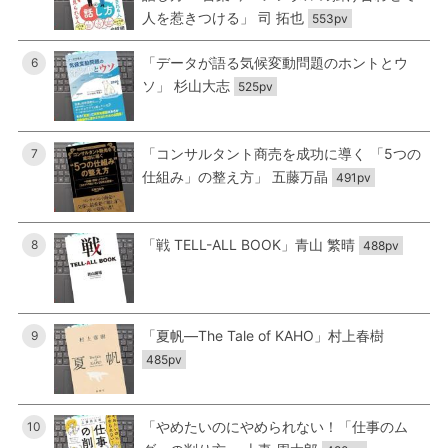
人を惹きつける」 司 拓也
553pv
「データが語る気候変動問題のホントとウ
6
ソ」 杉山大志
525pv
「コンサルタント商売を成功に導く 「5つの
7
仕組み」の整え方」 五藤万晶
491pv
「戦 TELL-ALL BOOK」青山 繁晴
8
488pv
「夏帆―The Tale of KAHO」村上春樹
9
485pv
「やめたいのにやめられない！「仕事のム
10