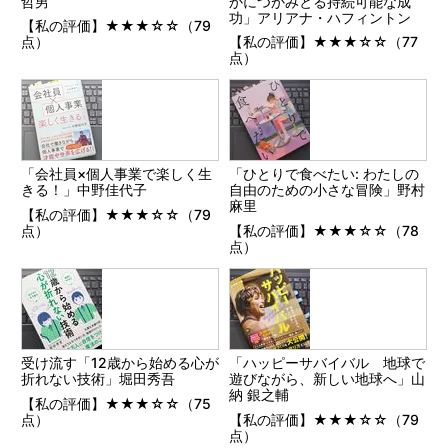
哲男
かにつかみとる持続可能な成
功」アリアナ・ハフィントン
【私の評価】★★★☆☆（79
点）
【私の評価】★★★☆☆（77
点）
「会社員×個人事業で楽しく生
「ひとりで食べたい: わたしの
きる！」中野佳代子
自由のための小さな冒険」野村
麻里
【私の評価】★★★☆☆（79
点）
【私の評価】★★★☆☆（78
点）
受け流す「12歳から始める心が
「ハッピーサバイバル 地球で
折れない技術」堀田秀吾
遊びながら、新しい地球へ」山
納 銀之輔
【私の評価】★★★☆☆（75
点）
【私の評価】★★★☆☆（79
点）