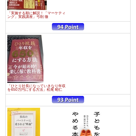
「実施する順に解説！「マーケティ
ング」実践講座」弓削 徹
「ひとり社長になっていきなり年収
を650万円にする方法」松尾 昭仁