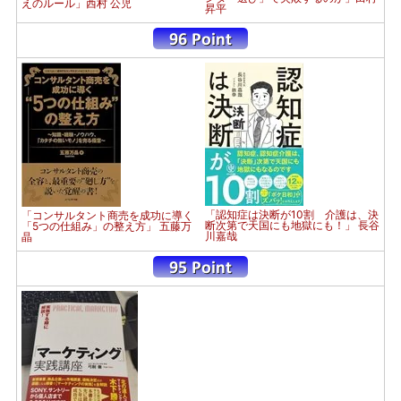
えのルール」西村 公児
昇平
「認知症は決断が10割 介護は、決
「コンサルタント商売を成功に導く
断次第で天国にも地獄にも！」 長谷
「5つの仕組み」の整え方」 五藤万
川嘉哉
晶