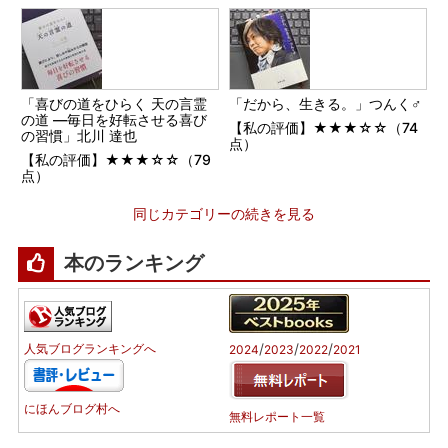
「喜びの道をひらく 天の言霊
「だから、生きる。」つんく♂
の道 ―毎日を好転させる喜び
【私の評価】★★★☆☆（74
の習慣」北川 達也
点）
【私の評価】★★★☆☆（79
点）
同じカテゴリーの続きを見る
本のランキング
/
/
/
人気ブログランキングへ
2024
2023
2022
2021
にほんブログ村へ
無料レポート一覧