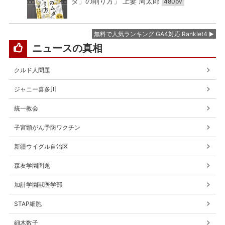
ダ」の削り方」 上妻 周太郎
480pv
無料で人気ランキング GA4対応 Ranklet4
ニュースの真相
クルド人問題
ジャニー喜多川
統一教会
子宮頸がん予防ワクチン
新疆ウイグル自治区
森友学園問題
加計学園獣医学部
STAP細胞
細木数子