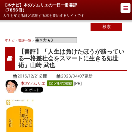
【本ナビ】本のソムリエの一日一冊書評
（
7856冊
）
人生を変えるほど感動する本を要約するサイトです
本ナビ
>
書評一覧
>
【書評】「人生は負けたほうが勝ってい
る―格差社会をスマートに生きる処世
術」山崎 武也
2016/12/21公開
2023/04/07
更新
本のソムリエ
[PR]