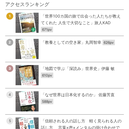
アクセスランキング
「世界100カ国の旅で出会った人たちが教え
1
てくれた 人生で大切なこと」旅人KAD
671pv
「教養としての空き家」丸岡智幸
2
626pv
「地図で学ぶ「深読み」世界史」伊藤 敏
3
610pv
「なぜ世界は日本化するのか」 佐藤芳直
4
588pv
「信頼される人の話し方 軽く見られる人の
5
話し方 言葉×声×メンタルの掛け合わせで