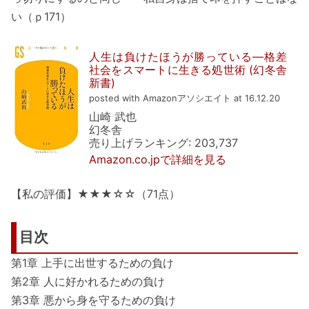
い（ｐ171）
人生は負けたほうが勝っている―格差
社会をスマートに生きる処世術 (幻冬舎
新書)
posted with Amazonアソシエイト at 16.12.20
山崎 武也
幻冬舎
売り上げランキング: 203,737
Amazon.co.jpで詳細を見る
【私の評価】★★★☆☆（71点）
目次
第1章 上手に出世するための負け
第2章 人に好かれるための負け
第3章 悪から身を守るための負け