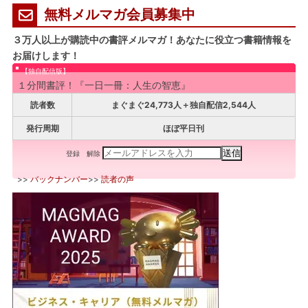
無料メルマガ会員募集中
３万人以上が購読中の書評メルマガ！あなたに役立つ書籍情報を
お届けします！
【独自配信版】
１分間書評！『一日一冊：人生の智恵』
読者数
まぐまぐ24,773人＋独自配信2,544人
発行周期
ほぼ平日刊
登録
解除
>>
バックナンバー
>>
読者の声