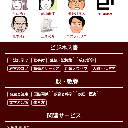
河西祐子
武山由佳
長谷川嘉宏
enspace
椎木秀行
三角の月
本のソムリエ
ビジネス書
一流に学ぶ
仕事術
勉強・記憶術
成功哲学
経営のコツ
販売とサービス
起業ノウハウ
人間・心理学
一般・教養
お金と健康
国際関係
教育と科学
政経・歴史
文学と芸術
生き方
関連サービス
教科書経営