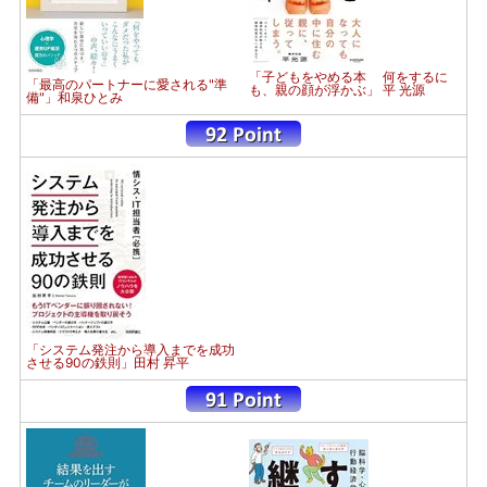
「子どもをやめる本 何をするに
「最高のパートナーに愛される"準
も、親の顔が浮かぶ」 平 光源
備"」和泉ひとみ
「システム発注から導入までを成功
させる90の鉄則」田村 昇平