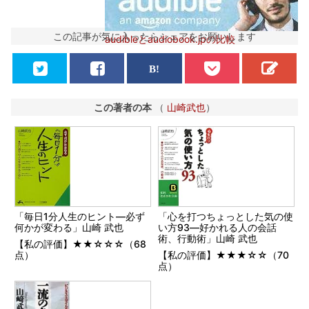
この記事が気に入ったらシェアをお願いします
audibleとaudiobook.jpの比較
この著者の本
（
山崎武也
）
「毎日1分人生のヒント―必ず
「心を打つちょっとした気の使
何かが変わる」山崎 武也
い方93―好かれる人の会話
術、行動術」山崎 武也
【私の評価】★★☆☆☆（68
点）
【私の評価】★★★☆☆（70
点）