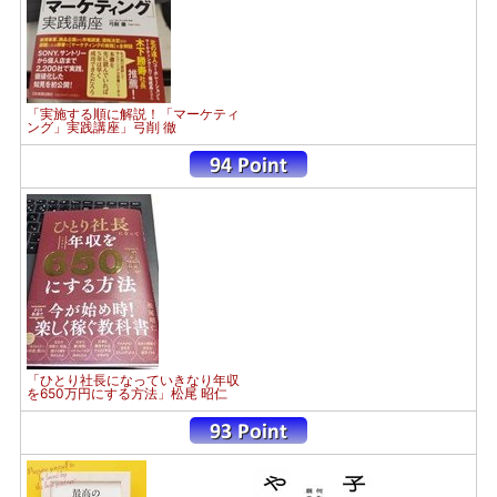
「実施する順に解説！「マーケティ
ング」実践講座」弓削 徹
「ひとり社長になっていきなり年収
を650万円にする方法」松尾 昭仁