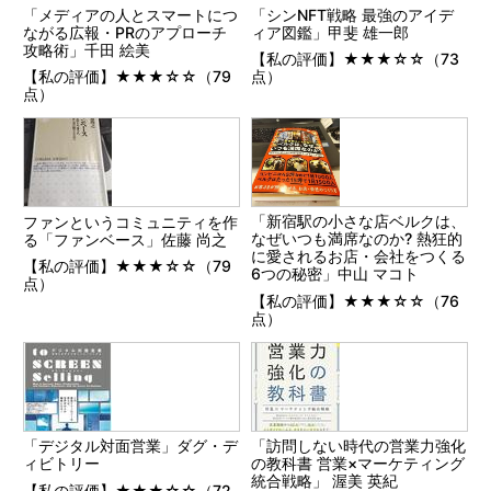
「メディアの人とスマートにつ
「シンNFT戦略 最強のアイデ
ながる広報・PRのアプローチ
ィア図鑑」甲斐 雄一郎
攻略術」千田 絵美
【私の評価】★★★☆☆（73
【私の評価】★★★☆☆（79
点）
点）
「新宿駅の小さな店ベルクは、
ファンというコミュニティを作
なぜいつも満席なのか? 熱狂的
る「ファンベース」佐藤 尚之
に愛されるお店・会社をつくる
【私の評価】★★★☆☆（79
6つの秘密」中山 マコト
点）
【私の評価】★★★☆☆（76
点）
「デジタル対面営業」ダグ・デ
「訪問しない時代の営業力強化
ィビトリー
の教科書 営業×マーケティング
統合戦略」 渥美 英紀
【私の評価】★★★☆☆（72