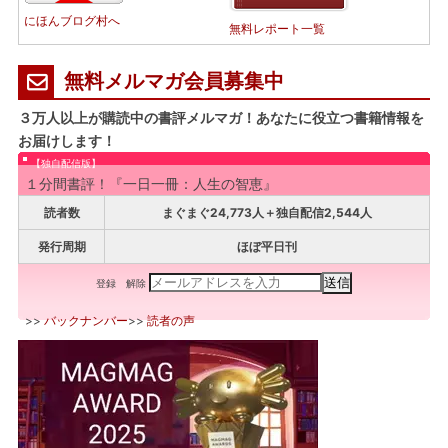
にほんブログ村へ
無料レポート一覧
無料メルマガ会員募集中
３万人以上が購読中の書評メルマガ！あなたに役立つ書籍情報を
お届けします！
【独自配信版】
１分間書評！『一日一冊：人生の智恵』
読者数
まぐまぐ24,773人＋独自配信2,544人
発行周期
ほぼ平日刊
登録
解除
>>
バックナンバー
>>
読者の声