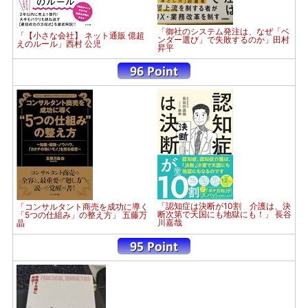
「御社のシステム発注は、なぜ「ベ
「【小さな会社】 ネット通販 億超
ンダー選び」で失敗するのか」田村
えのルール」西村 公児
昇平
「認知症は決断が10割 介護は、決
「コンサルタント商売を成功に導く
断次第で天国にも地獄にも！」 長谷
「5つの仕組み」の整え方」 五藤万
川嘉哉
晶