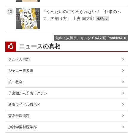
「やめたいのにやめられない！「仕事のム
10
ダ」の削り方」 上妻 周太郎
482pv
無料で人気ランキング GA4対応 Ranklet4
ニュースの真相
クルド人問題
ジャニー喜多川
統一教会
子宮頸がん予防ワクチン
新疆ウイグル自治区
森友学園問題
加計学園獣医学部