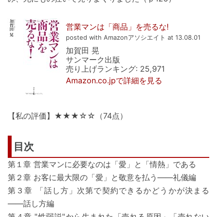
営業マンは「商品」を売るな!
posted with Amazonアソシエイト at 13.08.01
加賀田 晃
サンマーク出版
売り上げランキング: 25,971
Amazon.co.jpで詳細を見る
【私の評価】★★★☆☆（74点）
目次
第１章 営業マンに必要なのは「愛」と「情熱」である
第２章 お客に最大限の「愛」と敬意を払う――礼儀編
第３章 「話し方」次第で契約できるかどうかが決まる
――話し方編
第４章 "性弱説"から生まれた「売れる原因」「売れない