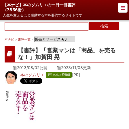
【本ナビ】本のソムリエの一日一冊書評
（
7856冊
）
人生を変えるほど感動する本を要約するサイトです
本ナビ
>
書評一覧
>
【書評】「営業マンは「商品」を売る
な！」加賀田 晃
2013/08/02公開
2023/11/08
更新
本のソムリエ
[PR]