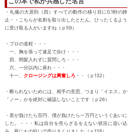
この本で私が共感した名言
・礼儀の大原則（四）すべての動作の移り目に0.1秒の静
止・・こちらが名刺を取り出したとたん、ひったくるよう
に受け取る人がいますね（ｐ59）
・プロの道程・・・
一、胸を張って速足で歩け・・・
四、間髪入れずに質問しろ・・・
六、一分以内に座れ・・・
十一、
クロージングは興奮しろ
・・（ｐ132）
・断られないためには、相手の意思、つまり「イエス」か
「ノー」かを絶対に確認しないことです（ｐ26）
・君が負けたら百円、僕が負けたら一万円というぐあいに
した。・・・私は自分を売らざるをえない状況に追い込
み、死にもの狂いで売りまくりました（ｐ126）