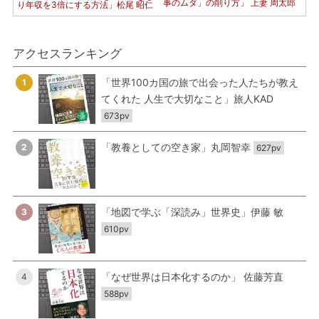
事のムダ」の削り方」 上妻 周太郎
り年収を3倍にする方法」松尾 昭仁
アクセスランキング
「世界100カ国の旅で出会った人たちが教え
1
てくれた 人生で大切なこと」旅人KAD
673pv
「教養としての空き家」丸岡智幸
2
627pv
「地図で学ぶ「深読み」世界史」伊藤 敏
3
610pv
「なぜ世界は日本化するのか」 佐藤芳直
4
588pv