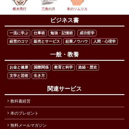
椎木秀行
三角の月
本のソムリエ
ビジネス書
一流に学ぶ
仕事術
勉強・記憶術
成功哲学
経営のコツ
販売とサービス
起業ノウハウ
人間・心理学
一般・教養
お金と健康
国際関係
教育と科学
政経・歴史
文学と芸術
生き方
関連サービス
教科書経営
本のプレゼント
無料メールマガジン