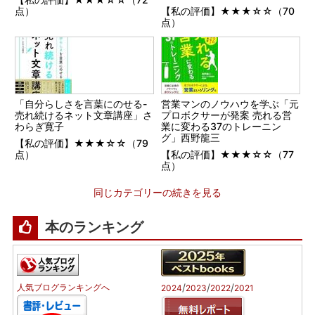
点）
【私の評価】★★★☆☆（70
点）
「自分らしさを言葉にのせる-
営業マンのノウハウを学ぶ「元
売れ続けるネット文章講座」さ
プロボクサーが発案 売れる営
わらぎ寛子
業に変わる37のトレーニン
グ」西野龍三
【私の評価】★★★☆☆（79
点）
【私の評価】★★★☆☆（77
点）
同じカテゴリーの続きを見る
本のランキング
/
/
/
人気ブログランキングへ
2024
2023
2022
2021