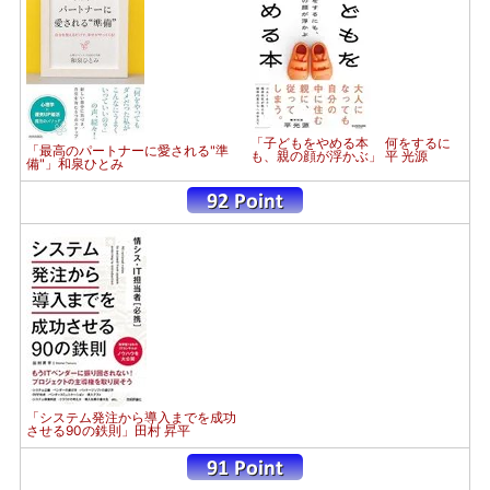
「子どもをやめる本 何をするに
「最高のパートナーに愛される"準
も、親の顔が浮かぶ」 平 光源
備"」和泉ひとみ
「システム発注から導入までを成功
させる90の鉄則」田村 昇平