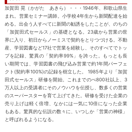
加賀田 晃（かがた あきら）・・・1946年、和歌山県生
まれ。営業セミナー講師。小学校4年生から新聞配達を始
める。出会う人すべてに新聞の勧誘をしたことが、のちの
「加賀田式セールス」の基礎となる。23歳から営業の世
界に入り、初日からノーミスで契約をとりつづける。不動
産、学習図書など17社で営業を経験し、そのすべてでトッ
プを記録、驚異の「契約率99%」を誇った。もっとも長
い期間では、学習図書の飛び込み営業で約1年間パーフェ
クト(契約率100%)の記録を樹立した。 1985年より「加賀
田式セールス」研修を開始。これまでのべ800社以上、3
万人以上の受講者にそのノウハウを伝授し、数多くの営業
のスーパースターを育て上げてきた。研修を受けた企業の
売り上げは軽く倍増、なかには一気に10倍になった企業
もある。驚異的な伝説の数々に、いつしか「営業の神様」
と呼ばれるようになる。