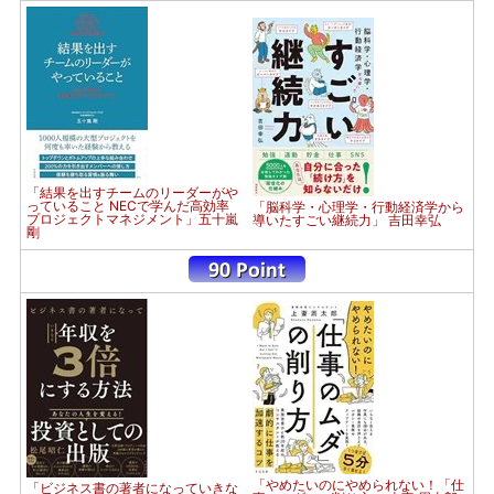
「結果を出すチームのリーダーがや
っていること NECで学んだ高効率
「脳科学・心理学・行動経済学から
プロジェクトマネジメント」五十嵐
導いたすごい継続力」 吉田幸弘
剛
「やめたいのにやめられない！「仕
「ビジネス書の著者になっていきな