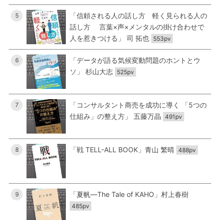
「信頼される人の話し方 軽く見られる人の
5
話し方 言葉×声×メンタルの掛け合わせで
人を惹きつける」 司 拓也
553pv
「データが語る気候変動問題のホントとウ
6
ソ」 杉山大志
525pv
「コンサルタント商売を成功に導く 「5つの
7
仕組み」の整え方」 五藤万晶
491pv
「戦 TELL-ALL BOOK」青山 繁晴
8
488pv
「夏帆―The Tale of KAHO」村上春樹
9
485pv