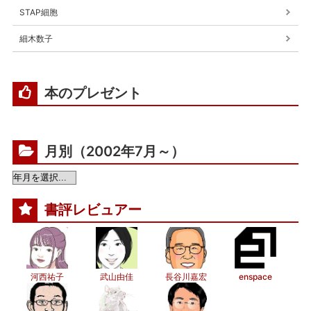
STAP細胞
細木数子
本のプレゼント
月別（2002年7月～）
書評レビュアー
河西祐子
武山由佳
長谷川嘉宏
enspace