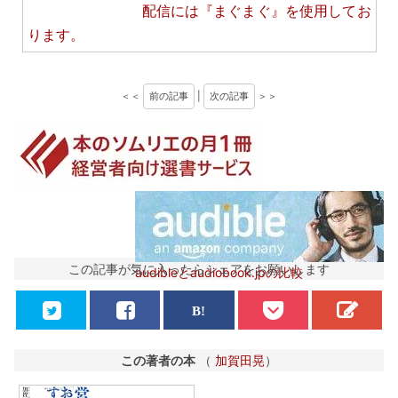
配信には
『まぐまぐ』
を使用してお
ります。
＜＜
前の記事
|
次の記事
＞＞
この記事が気に入ったらシェアをお願いします
audibleとaudiobook.jpの比較
この著者の本
（
加賀田晃
）