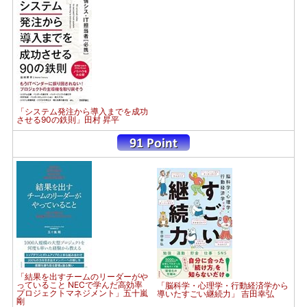
「システム発注から導入までを成功
させる90の鉄則」田村 昇平
「結果を出すチームのリーダーがや
っていること NECで学んだ高効率
「脳科学・心理学・行動経済学から
プロジェクトマネジメント」五十嵐
導いたすごい継続力」 吉田幸弘
剛