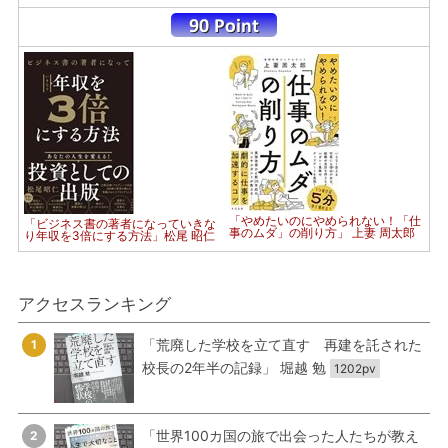
「やめたいのにやめられない！「仕
「ビジネス書の著者になっていきな
事のムダ」の削り方」 上妻 周太郎
り年収を3倍にする方法」松尾 昭仁
アクセスランキング
「荒廃した学校を立て直す 再建を託された
1
校長の2年半の記録」 堀越 勉
1202pv
「世界100カ国の旅で出会った人たちが教え
2