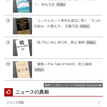
ソ」 杉山大志
529pv
「コンサルタント商売を成功に導く 「5つの
8
仕組み」の整え方」 五藤万晶
493pv
「戦 TELL-ALL BOOK」青山 繁晴
9
488pv
「夏帆―The Tale of KAHO」村上春樹
10
485pv
無料で人気ランキング GA4対応 Ranklet4
ニュースの真相
クルド人問題