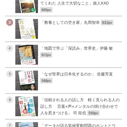
てくれた 人生で大切なこと」旅人KAD
695pv
「教養としての空き家」丸岡智幸
3
632pv
「地図で学ぶ「深読み」世界史」伊藤 敏
4
612pv
「なぜ世界は日本化するのか」 佐藤芳直
5
588pv
「信頼される人の話し方 軽く見られる人の
6
話し方 言葉×声×メンタルの掛け合わせで
人を惹きつける」 司 拓也
556pv
「データが語る気候変動問題のホントとウ
7