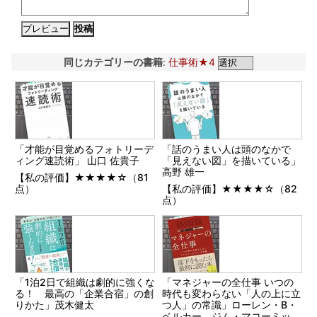
同じカテゴリーの書籍
:
仕事術★4
「才能が目覚めるフォトリーデ
「話のうまい人は頭のなかで
ィング速読術」 山口 佐貴子
「見えない図」を描いている」
高野 雄一
【私の評価】★★★★☆（81
点）
【私の評価】★★★★☆（82
点）
「1泊2日で組織は劇的に強くな
「マネジャーの全仕事 いつの
る！ 最高の「企業合宿」の創
時代も変わらない「人の上に立
りかた」茂木健太
つ人」の常識」ローレン・B・
ベルカー、ジム・マコーミッ