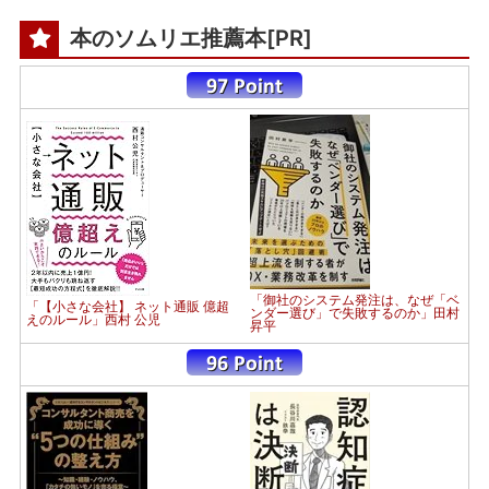
本のソムリエ推薦本[PR]
「御社のシステム発注は、なぜ「ベ
「【小さな会社】 ネット通販 億超
ンダー選び」で失敗するのか」田村
えのルール」西村 公児
昇平