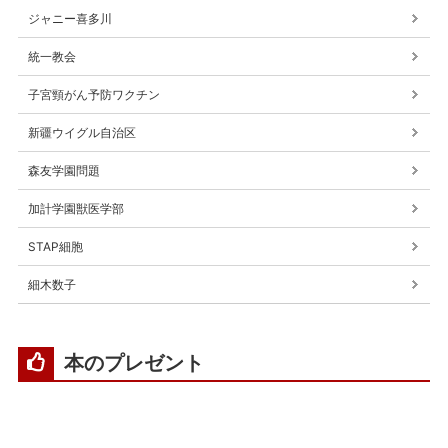
ジャニー喜多川
統一教会
子宮頸がん予防ワクチン
新疆ウイグル自治区
森友学園問題
加計学園獣医学部
STAP細胞
細木数子
本のプレゼント