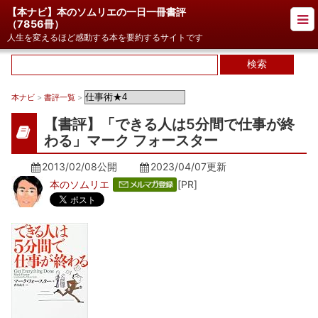
【本ナビ】本のソムリエの一日一冊書評
（
7856冊
）
人生を変えるほど感動する本を要約するサイトです
本ナビ
>
書評一覧
>
【書評】「できる人は5分間で仕事が終
わる」マーク フォースター
2013/02/08公開
2023/04/07
更新
本のソムリエ
[PR]