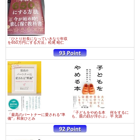
「ひとり社長になっていきなり年収
を650万円にする方法」松尾 昭仁
「子どもをやめる本 何をするに
「最高のパートナーに愛される"準
も、親の顔が浮かぶ」 平 光源
備"」和泉ひとみ