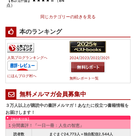
【私の評価】★★★★☆（84
点）
同じカテゴリーの続きを見る
本のランキング
/
/
/
人気ブログランキングへ
2024
2023
2022
2021
にほんブログ村へ
無料レポート一覧
無料メルマガ会員募集中
３万人以上が購読中の書評メルマガ！あなたに役立つ書籍情報を
お届けします！
【独自配信版】
１分間書評！『一日一冊：人生の智恵』
読者数
まぐまぐ24,773人＋独自配信2,544人