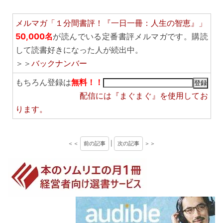
メルマガ「１分間書評！『一日一冊：人生の智恵』」
50,000名
が読んでいる定番書評メルマガです。購読
して読書好きになった人が続出中。
＞＞
バックナンバー
もちろん登録は
無料！！
配信には
『まぐまぐ』
を使用してお
ります。
＜＜
前の記事
|
次の記事
＞＞