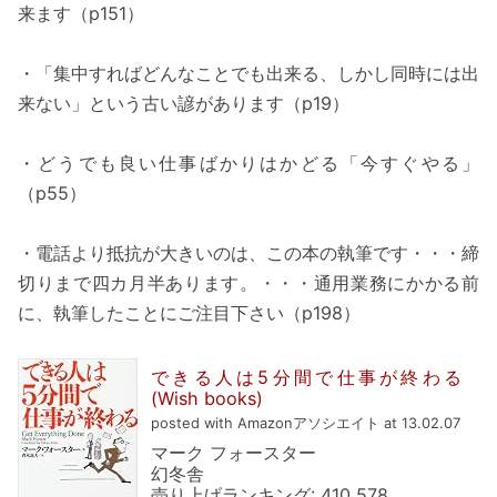
来ます（p151）
・「集中すればどんなことでも出来る、しかし同時には出
来ない」という古い諺があります（p19）
・どうでも良い仕事ばかりはかどる「今すぐやる」
（p55）
・電話より抵抗が大きいのは、この本の執筆です・・・締
切りまで四カ月半あります。・・・通用業務にかかる前
に、執筆したことにご注目下さい（p198）
できる人は5分間で仕事が終わる
(Wish books)
posted with Amazonアソシエイト at 13.02.07
マーク フォースター
幻冬舎
売り上げランキング: 410,578