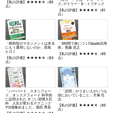
【私の評価】★★★★☆（85
ク, ゲイリー・S・トプチック
点）
【私の評価】★★★★☆（81
点）
「昭和型のマネジメントは本当
「3時間で身につくClaude活用
にもう通用しないのか」田島
術」尾藤 克之
ヒロミ
【私の評価】★★★★☆（85
【私の評価】★★★★☆（83
点）
点）
「ハーバード、スタンフォー
「「説明」がうまい人がいつも
ド、オックスフォード 科学的
頭においていること」犬塚 壮
に証明された すごい習慣大百
志
科 人生が変わるテクニック
【私の評価】★★★★☆（85
112個集めました」堀田 秀吾
点）