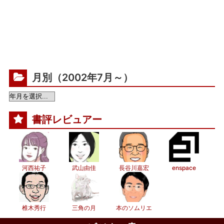
月別（2002年7月～）
書評レビュアー
河西祐子
武山由佳
長谷川嘉宏
enspace
椎木秀行
三角の月
本のソムリエ