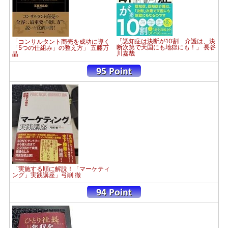
「認知症は決断が10割 介護は、決
「コンサルタント商売を成功に導く
断次第で天国にも地獄にも！」 長谷
「5つの仕組み」の整え方」 五藤万
川嘉哉
晶
「実施する順に解説！「マーケティ
ング」実践講座」弓削 徹