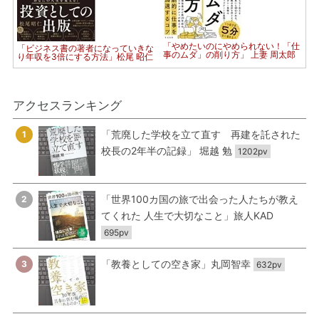
「やめたいのにやめられない！「仕
「ビジネス書の著者になっていきな
事のムダ」の削り方」 上妻 周太郎
り年収を3倍にする方法」松尾 昭仁
アクセスランキング
「荒廃した学校を立て直す 再建を託された
1
校長の2年半の記録」 堀越 勉
1202pv
「世界100カ国の旅で出会った人たちが教え
2
てくれた 人生で大切なこと」旅人KAD
695pv
「教養としての空き家」丸岡智幸
3
632pv