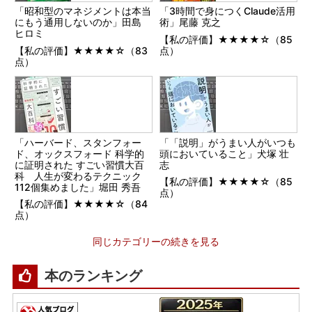
「昭和型のマネジメントは本当
「3時間で身につくClaude活用
にもう通用しないのか」田島
術」尾藤 克之
ヒロミ
【私の評価】★★★★☆（85
【私の評価】★★★★☆（83
点）
点）
「ハーバード、スタンフォー
「「説明」がうまい人がいつも
ド、オックスフォード 科学的
頭においていること」犬塚 壮
に証明された すごい習慣大百
志
科 人生が変わるテクニック
【私の評価】★★★★☆（85
112個集めました」堀田 秀吾
点）
【私の評価】★★★★☆（84
点）
同じカテゴリーの続きを見る
本のランキング