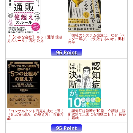
「御社のシステム発注は、なぜ「ベ
「【小さな会社】 ネット通販 億超
ンダー選び」で失敗するのか」田村
えのルール」西村 公児
昇平
「認知症は決断が10割 介護は、決
「コンサルタント商売を成功に導く
断次第で天国にも地獄にも！」 長谷
「5つの仕組み」の整え方」 五藤万
川嘉哉
晶