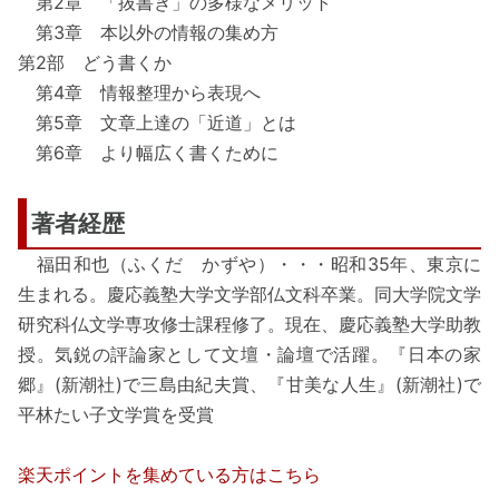
第2章 「抜書き」の多様なメリット
第3章 本以外の情報の集め方
第2部 どう書くか
第4章 情報整理から表現へ
第5章 文章上達の「近道」とは
第6章 より幅広く書くために
著者経歴
福田和也（ふくだ かずや）・・・昭和35年、東京に
生まれる。慶応義塾大学文学部仏文科卒業。同大学院文学
研究科仏文学専攻修士課程修了。現在、慶応義塾大学助教
授。気鋭の評論家として文壇・論壇で活躍。『日本の家
郷』(新潮社)で三島由紀夫賞、『甘美な人生』(新潮社)で
平林たい子文学賞を受賞
楽天ポイントを集めている方はこちら