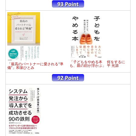
「子どもをやめる本 何をするに
「最高のパートナーに愛される"準
も、親の顔が浮かぶ」 平 光源
備"」和泉ひとみ