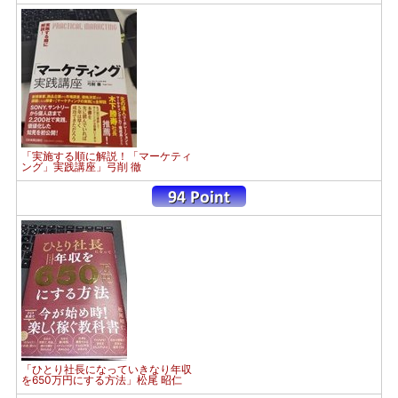
「実施する順に解説！「マーケティ
ング」実践講座」弓削 徹
「ひとり社長になっていきなり年収
を650万円にする方法」松尾 昭仁