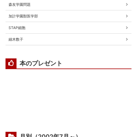
森友学園問題
加計学園獣医学部
STAP細胞
細木数子
本のプレゼント
月別（2002年7月～）