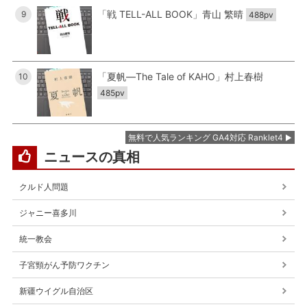
「戦 TELL-ALL BOOK」青山 繁晴
9
488pv
「夏帆―The Tale of KAHO」村上春樹
10
485pv
無料で人気ランキング GA4対応 Ranklet4
ニュースの真相
クルド人問題
ジャニー喜多川
統一教会
子宮頸がん予防ワクチン
新疆ウイグル自治区