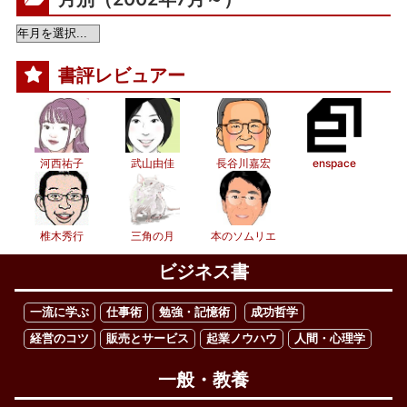
書評レビュアー
河西祐子
武山由佳
長谷川嘉宏
enspace
椎木秀行
三角の月
本のソムリエ
ビジネス書
一流に学ぶ
仕事術
勉強・記憶術
成功哲学
経営のコツ
販売とサービス
起業ノウハウ
人間・心理学
一般・教養