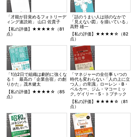
「才能が目覚めるフォトリーデ
「話のうまい人は頭のなかで
ィング速読術」 山口 佐貴子
「見えない図」を描いている」
高野 雄一
【私の評価】★★★★☆（81
点）
【私の評価】★★★★☆（82
点）
「1泊2日で組織は劇的に強くな
「マネジャーの全仕事 いつの
る！ 最高の「企業合宿」の創
時代も変わらない「人の上に立
りかた」茂木健太
つ人」の常識」ローレン・B・
ベルカー、ジム・マコーミッ
【私の評価】★★★★☆（85
ク, ゲイリー・S・トプチック
点）
【私の評価】★★★★☆（81
点）