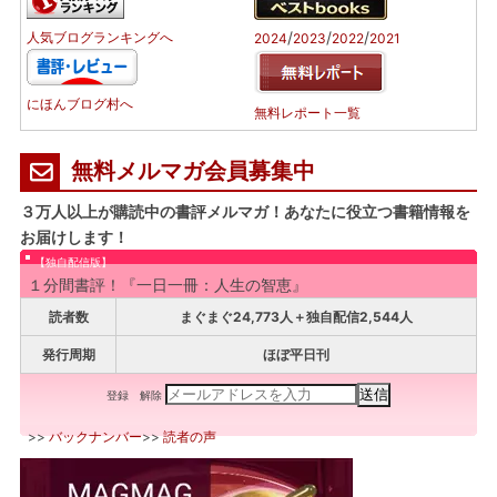
/
/
/
人気ブログランキングへ
2024
2023
2022
2021
にほんブログ村へ
無料レポート一覧
無料メルマガ会員募集中
３万人以上が購読中の書評メルマガ！あなたに役立つ書籍情報を
お届けします！
【独自配信版】
１分間書評！『一日一冊：人生の智恵』
読者数
まぐまぐ24,773人＋独自配信2,544人
発行周期
ほぼ平日刊
登録
解除
>>
バックナンバー
>>
読者の声