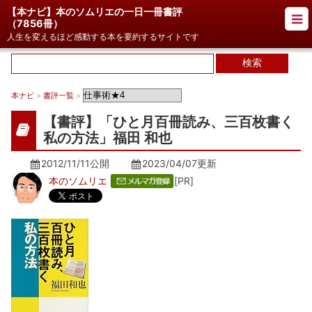
【本ナビ】本のソムリエの一日一冊書評
（
7856冊
）
人生を変えるほど感動する本を要約するサイトです
本ナビ
>
書評一覧
>
【書評】「ひと月百冊読み、三百枚書く
私の方法」福田 和也
2012/11/11公開
2023/04/07
更新
本のソムリエ
[PR]