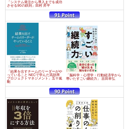
「システム発注から導入までを成功
させる90の鉄則」田村 昇平
「結果を出すチームのリーダーがや
っていること NECで学んだ高効率
「脳科学・心理学・行動経済学から
プロジェクトマネジメント」五十嵐
導いたすごい継続力」 吉田幸弘
剛