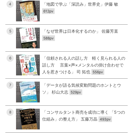
「地図で学ぶ「深読み」世界史」伊藤 敏
4
612pv
「なぜ世界は日本化するのか」 佐藤芳直
5
588pv
「信頼される人の話し方 軽く見られる人の
6
話し方 言葉×声×メンタルの掛け合わせで
人を惹きつける」 司 拓也
556pv
「データが語る気候変動問題のホントとウ
7
ソ」 杉山大志
529pv
「コンサルタント商売を成功に導く 「5つの
8
仕組み」の整え方」 五藤万晶
493pv