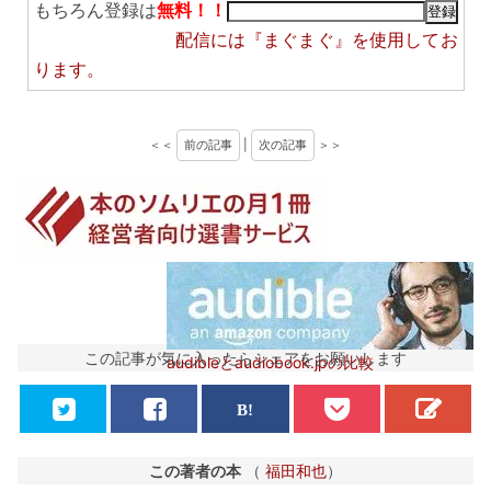
もちろん登録は
無料！！
配信には
『まぐまぐ』
を使用してお
ります。
＜＜
前の記事
|
次の記事
＞＞
この記事が気に入ったらシェアをお願いします
audibleとaudiobook.jpの比較
この著者の本
（
福田和也
）