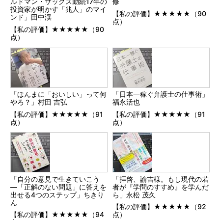
ルドマン・サックス勤続17年の
修
投資家が明かす「兆人」のマイ
【私の評価】★★★★★（90
ンド」田中渓
点）
【私の評価】★★★★★（90
点）
「ほんまに「おいしい」って何
「日本一稼ぐ弁護士の仕事術」
やろ？」村田 吉弘
福永活也
【私の評価】★★★★★（91
【私の評価】★★★★★（91
点）
点）
「自分の意見で生きていこう
「拝啓、諭吉様。もし現代の若
―「正解のない問題」に答えを
者が『学問のすすめ』を学んだ
出せる4つのステップ」ちきり
ら」永松 茂久
ん
【私の評価】★★★★★（92
【私の評価】★★★★★（94
点）