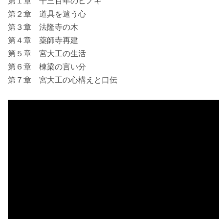
第１章 千三百年のヒノキ
第２章 道具を遣う心
第３章 法隆寺の木
第４章 薬師寺再建
第５章 宮大工の生活
第６章 棟梁の言い分
第７章 宮大工の心構えと口伝