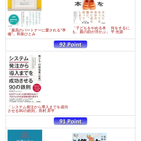
「子どもをやめる本 何をするに
「最高のパートナーに愛される"準
も、親の顔が浮かぶ」 平 光源
備"」和泉ひとみ
「システム発注から導入までを成功
させる90の鉄則」田村 昇平