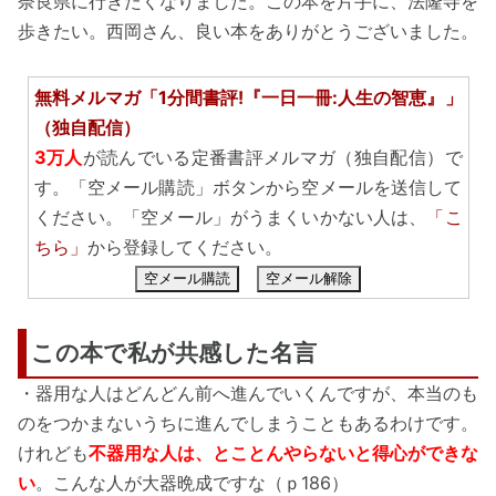
奈良県に行きたくなりました。この本を片手に、法隆寺を
歩きたい。西岡さん、良い本をありがとうございました。
無料メルマガ「1分間書評!『一日一冊:人生の智恵』」
（独自配信）
3万人
が読んでいる定番書評メルマガ（独自配信）で
す。「空メール購読」ボタンから空メールを送信して
ください。「空メール」がうまくいかない人は、
「こ
ちら」
から登録してください。
空メール購読
空メール解除
この本で私が共感した名言
・器用な人はどんどん前へ進んでいくんですが、本当のも
のをつかまないうちに進んでしまうこともあるわけです。
けれども
不器用な人は、とことんやらないと得心ができな
い
。こんな人が大器晩成ですな（ｐ186）