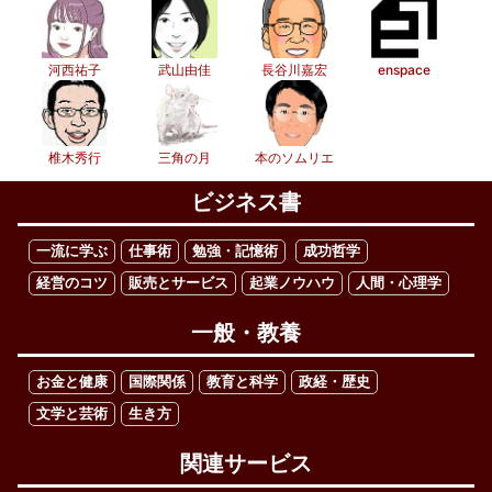
河西祐子
武山由佳
長谷川嘉宏
enspace
椎木秀行
三角の月
本のソムリエ
ビジネス書
一流に学ぶ
仕事術
勉強・記憶術
成功哲学
経営のコツ
販売とサービス
起業ノウハウ
人間・心理学
一般・教養
お金と健康
国際関係
教育と科学
政経・歴史
文学と芸術
生き方
関連サービス