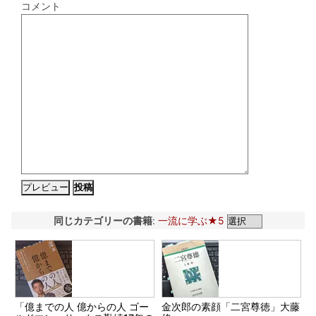
コメント
同じカテゴリーの書籍
:
一流に学ぶ★5
「億までの人 億からの人 ゴー
金次郎の素顔「二宮尊徳」大藤