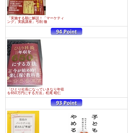
「実施する順に解説！「マーケティ
ング」実践講座」弓削 徹
「ひとり社長になっていきなり年収
を650万円にする方法」松尾 昭仁