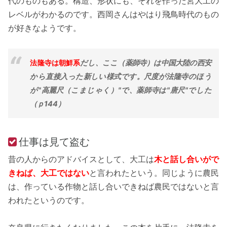
代のものもある。構造、形状にも、それを作った宮大工の
レベルがわかるのです。西岡さんはやはり飛鳥時代のもの
が好きなようです。
法隆寺は朝鮮系
だし、ここ（薬師寺）は中国大陸の西安
から直接入った新しい様式です。尺度が法隆寺のほう
が"高麗尺（こまじゃく）"で、薬師寺は"唐尺"でした
（ｐ144）
仕事は見て盗む
昔の人からのアドバイスとして、大工は
木と話し合いがで
きねば、大工ではない
と言われたという。同じように農民
は、作っている作物と話し合いできねば農民ではないと言
われたというのです。