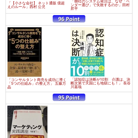
「御社のシステム発注は、なぜ「ベ
「【小さな会社】 ネット通販 億超
ンダー選び」で失敗するのか」田村
えのルール」西村 公児
昇平
「認知症は決断が10割 介護は、決
「コンサルタント商売を成功に導く
断次第で天国にも地獄にも！」 長谷
「5つの仕組み」の整え方」 五藤万
川嘉哉
晶