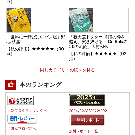
点）
「世界に一軒だけのパン屋」野
「破天荒ドクター 常識の枠を
地 秩嘉
超え、突き抜ける！ Dr. Balaの
56の流儀」大村和弘
【私の評価】★★★★★（90
点）
【私の評価】★★★★★（92
点）
同じカテゴリーの続きを見る
本のランキング
/
/
/
人気ブログランキングへ
2024
2023
2022
2021
にほんブログ村へ
無料レポート一覧