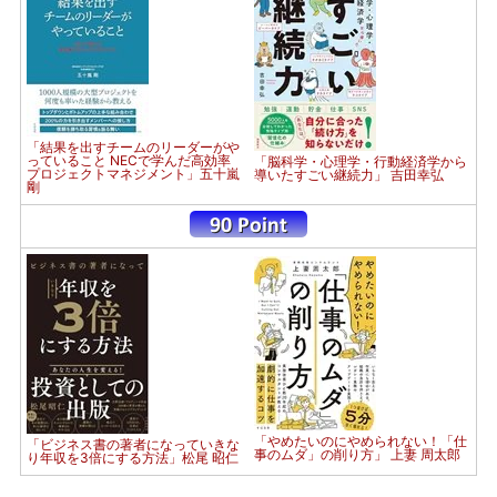
「結果を出すチームのリーダーがや
っていること NECで学んだ高効率
「脳科学・心理学・行動経済学から
プロジェクトマネジメント」五十嵐
導いたすごい継続力」 吉田幸弘
剛
「やめたいのにやめられない！「仕
「ビジネス書の著者になっていきな
事のムダ」の削り方」 上妻 周太郎
り年収を3倍にする方法」松尾 昭仁