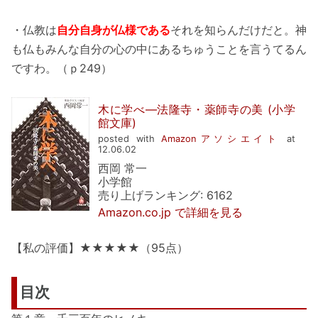
・仏教は
自分自身が仏様である
それを知らんだけだと。神
も仏もみんな自分の心の中にあるちゅうことを言うてるん
ですわ。（ｐ249）
木に学べ―法隆寺・薬師寺の美 (小学
館文庫)
posted with
Amazonアソシエイト
at
12.06.02
西岡 常一
小学館
売り上げランキング: 6162
Amazon.co.jp で詳細を見る
【私の評価】★★★★★（95点）
目次