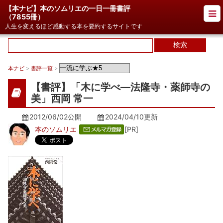
【本ナビ】本のソムリエの一日一冊書評
（
7855冊
）
人生を変えるほど感動する本を要約するサイトです
本ナビ
>
書評一覧
>
【書評】「木に学べ―法隆寺・薬師寺の
美」西岡 常一
2012/06/02公開
2024/04/10
更新
本のソムリエ
[PR]