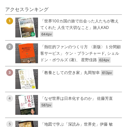
アクセスランキング
「世界100カ国の旅で出会った人たちが教え
1
てくれた 人生で大切なこと」旅人KAD
644pv
「熱狂的ファンのつくり方 〈新版〉１分間顧
2
客サービス」 ケン・ブランチャード, シェル
ドン・ボウルズ (著)、 星野佳路
624pv
「教養としての空き家」丸岡智幸
3
613pv
「なぜ世界は日本化するのか」 佐藤芳直
4
587pv
「地図で学ぶ「深読み」世界史」伊藤 敏
5