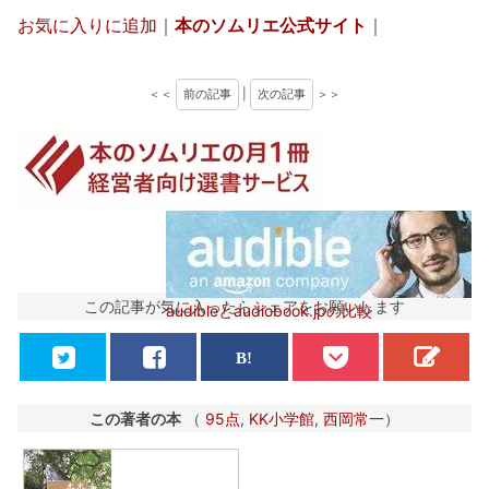
お気に入りに追加
｜
本のソムリエ公式サイト
｜
＜＜
前の記事
|
次の記事
＞＞
この記事が気に入ったらシェアをお願いします
audibleとaudiobook.jpの比較
この著者の本
（
95点
,
KK小学館
,
西岡常一
）