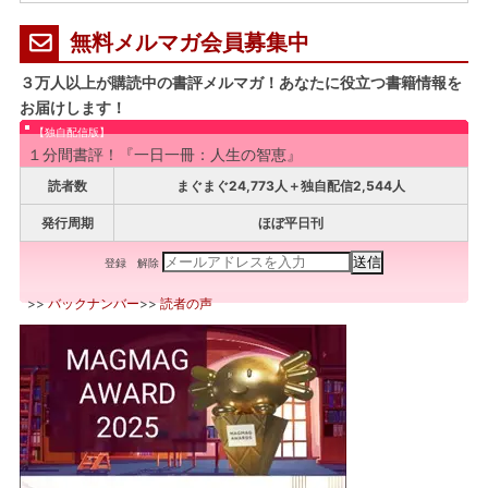
無料メルマガ会員募集中
３万人以上が購読中の書評メルマガ！あなたに役立つ書籍情報を
お届けします！
【独自配信版】
１分間書評！『一日一冊：人生の智恵』
読者数
まぐまぐ24,773人＋独自配信2,544人
発行周期
ほぼ平日刊
登録
解除
>>
バックナンバー
>>
読者の声