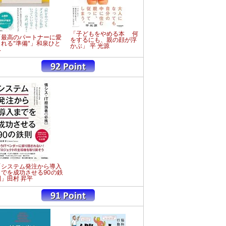
「子どもをやめる本 何
「最高のパートナーに愛
をするにも、親の顔が浮
される"準備"」和泉ひと
かぶ」 平 光源
み
「システム発注から導入
までを成功させる90の鉄
則」田村 昇平