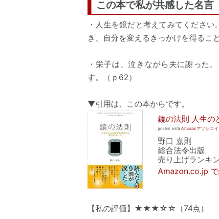
この本で私が共感した名言
・人生を鏡だと考えてみてください
き、自分を変えるきっかけを得ること
・栄子は、泣きながら夫に謝った。
す。（ｐ62）
▼引用は、この本からです。
鏡の法則 人生の
posted with
Amazonアソシエ
野口 嘉則
総合法令出版
売り上げランキング
Amazon.co.j
【私の評価】★★★☆☆（74点）