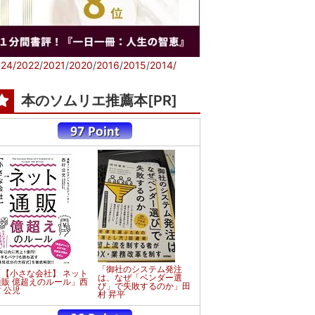
24/
2022
/
2021
/
2020
/
2016
/
2015
/
2014/
本のソムリエ推薦本[PR]
「御社のシステム発注
「【小さな会社】 ネット
は、なぜ「ベンダー選
通販 億超えのルール」西
び」で失敗するのか」田
 公児
村 昇平