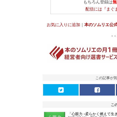
もちろん登録は
無
配信には
『まぐ
お気に入りに追加
｜
本のソムリエ公
＜
この記事が
こ
「心眼力 -柔らかく燃えて生き