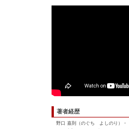
著者経歴
野口 嘉則（のぐち よしのり）・