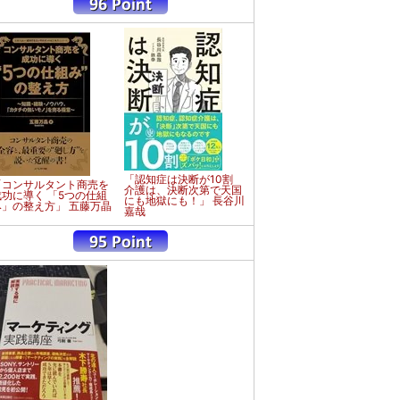
「認知症は決断が10割
「コンサルタント商売を
介護は、決断次第で天国
成功に導く 「5つの仕組
にも地獄にも！」 長谷川
み」の整え方」 五藤万晶
嘉哉