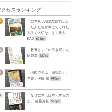
アクセスランキング
「世界100カ国の旅で出会
1
った人たちが教えてくれた
人生で大切なこと」旅人
KAD
675pv
「教養としての空き家」丸
2
岡智幸
627pv
「地図で学ぶ「深読み」世
3
界史」伊藤 敏
610pv
「なぜ世界は日本化するの
4
か」 佐藤芳直
588pv