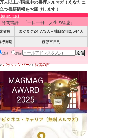
万人以上が購読中の書評メルマガ！あなたに
立つ書籍情報をお届けします！
【独自配信版】
１分間書評！『一日一冊：人生の智恵』
読者数
まぐまぐ24,773人＋独自配信2,544人
発行周期
ほぼ平日刊
登録
解除
>>
バックナンバー
>>
読者の声