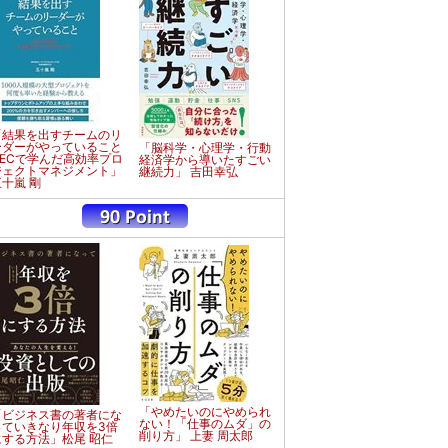
「結果を出すチームのリ
ーダーがやっていること
「脳科学・心理学・行動
NECで学んだ高効率プロ
経済学から導いたすごい
ジェクトマネジメント」
継続力」 吉田幸弘
五十嵐 剛
「やめたいのにやめられ
「ビジネス書の著者にな
ない！「仕事のムダ」の
っていきなり年収を3倍
削り方」 上妻 周太郎
にする方法」松尾 昭仁