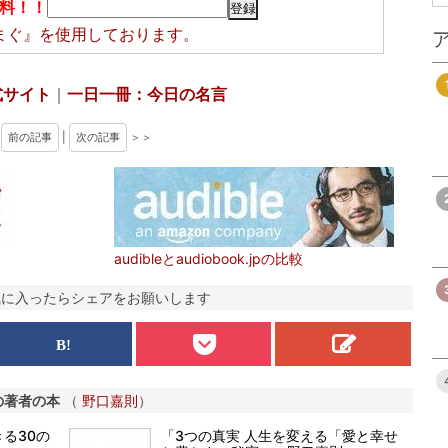
料！！
まぐ』
を使用しております。
式サイト
｜
一日一冊：今日の名言
＜
前の記事
|
次の記事
＞＞
audibleとaudiobook.jpの比較
気に入ったらシェアをお願いします
の著者の本
（
野口嘉則
）
る30の
「3つの真実 人生を変える「愛と幸せ