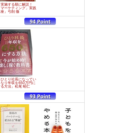
「実施する順に解説！
「マーケティング」実践
講座」弓削 徹
「ひとり社長になってい
きなり年収を650万円に
する方法」松尾 昭仁