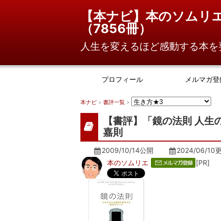
【本ナビ】本のソムリ
（
7856冊
）
人生を変えるほど感動する本を
プロフィール
メルマガ登
本ナビ
>
書評一覧
>
【書評】「鏡の法則 人生
嘉則
2009/10/14公開
2024/06/10
本のソムリエ
[PR]