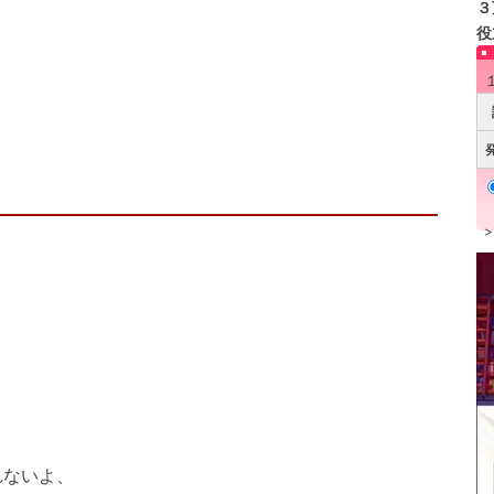
３
役
、
ないよ、