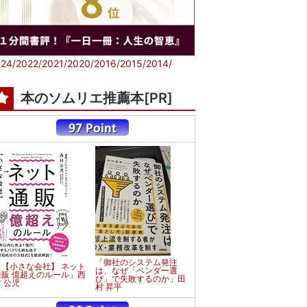
24/
2022
/
2021
/
2020
/
2016
/
2015
/
2014/
本のソムリエ推薦本[PR]
「御社のシステム発注
「【小さな会社】 ネット
は、なぜ「ベンダー選
通販 億超えのルール」西
び」で失敗するのか」田
 公児
村 昇平