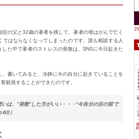
20
知症の父と32歳の著者を残して、著者の母はがんで亡く
なくてはならなくなってしまったのです。誰も相談する人
うした中で著者のストレスの発散は、SNSに今日起きた
。
し、書いてみると、冷静に今の自分に起きていることを
を客観視することができたのです。
いは、"発散"した方がいい・・・"今自分の目の前で
ｐ60）
村
く