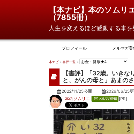
【本ナビ】本のソムリ
（
7855冊
）
人生を変えるほど感動する本を
プロフィール
メルマガ登
本ナビ
>
書評一覧
>
【書評】「32歳。いきな
と、がんの母と」あまの
2022/11/25公開
2026/06/25
更
本のソムリエ
[PR]