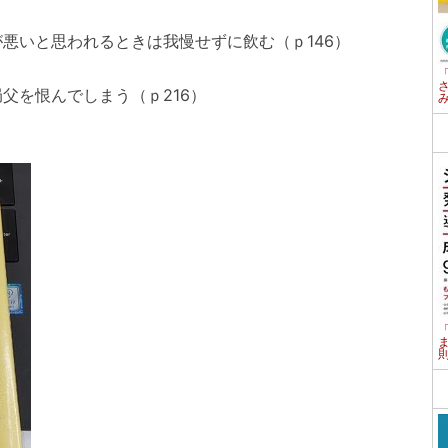
悪いと思われるときは我慢せずに飲む（ｐ146）
父を恨んでしまう（ｐ216）