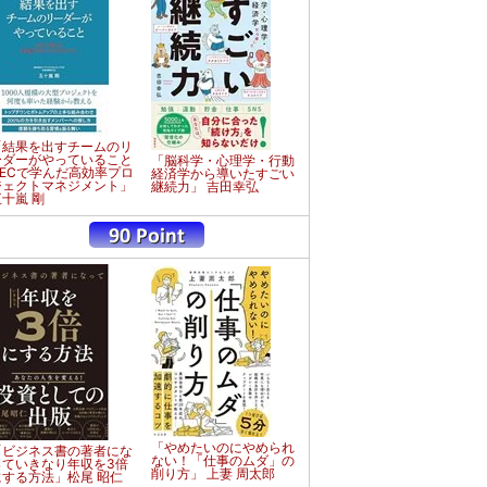
「結果を出すチームのリ
ーダーがやっていること
「脳科学・心理学・行動
NECで学んだ高効率プロ
経済学から導いたすごい
ジェクトマネジメント」
継続力」 吉田幸弘
五十嵐 剛
「やめたいのにやめられ
「ビジネス書の著者にな
ない！「仕事のムダ」の
っていきなり年収を3倍
削り方」 上妻 周太郎
にする方法」松尾 昭仁