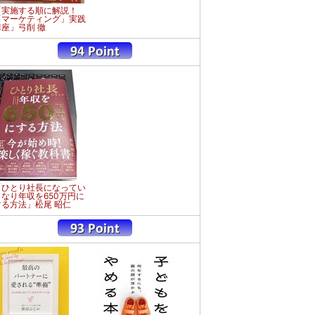
「実施する順に解説！
「マーケティング」実践
講座」弓削 徹
「ひとり社長になってい
きなり年収を650万円に
する方法」松尾 昭仁