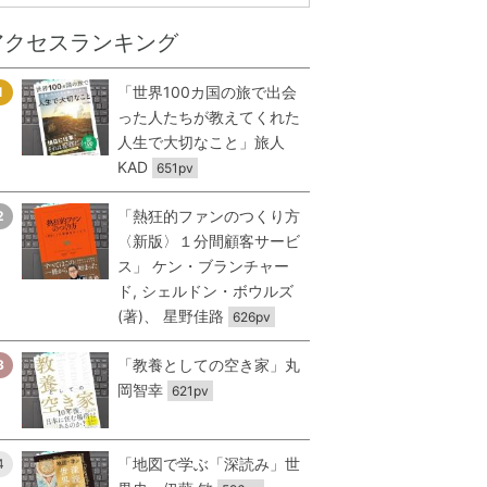
アクセスランキング
「世界100カ国の旅で出会
1
った人たちが教えてくれた
人生で大切なこと」旅人
KAD
651pv
「熱狂的ファンのつくり方
2
〈新版〉１分間顧客サービ
ス」 ケン・ブランチャー
ド, シェルドン・ボウルズ
(著)、 星野佳路
626pv
「教養としての空き家」丸
3
岡智幸
621pv
「地図で学ぶ「深読み」世
4