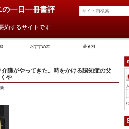
エの一日一冊書評
要約するサイトです
録
おすすめ本
著者別
り介護がやってきた。時をかける認知症の父
さくや
新