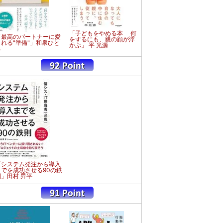
「子どもをやめる本 何
「最高のパートナーに愛
をするにも、親の顔が浮
される"準備"」和泉ひと
かぶ」 平 光源
み
「システム発注から導入
までを成功させる90の鉄
則」田村 昇平