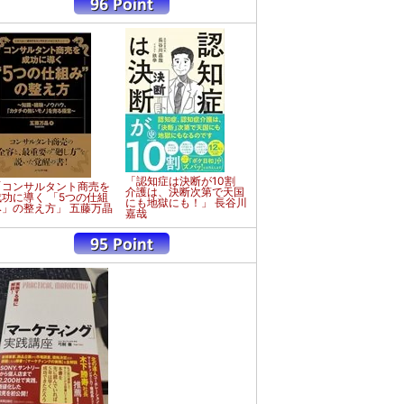
「認知症は決断が10割
「コンサルタント商売を
介護は、決断次第で天国
成功に導く 「5つの仕組
にも地獄にも！」 長谷川
み」の整え方」 五藤万晶
嘉哉