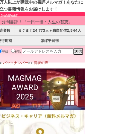
万人以上が購読中の書評メルマガ！あなたに
立つ書籍情報をお届けします！
【独自配信版】
１分間書評！『一日一冊：人生の智恵』
読者数
まぐまぐ24,773人＋独自配信2,544人
発行周期
ほぼ平日刊
登録
解除
>>
バックナンバー
>>
読者の声