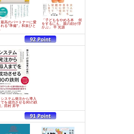
「子どもをやめる本 何
「最高のパートナーに愛
をするにも、親の顔が浮
される"準備"」和泉ひと
かぶ」 平 光源
み
「システム発注から導入
までを成功させる90の鉄
則」田村 昇平