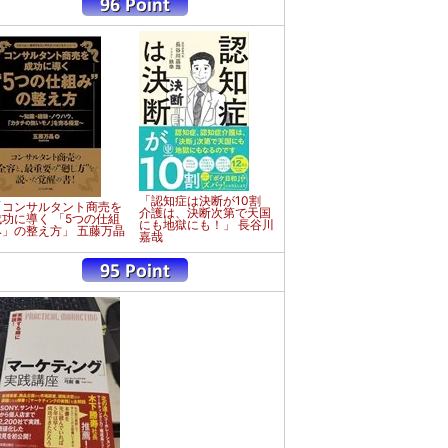
「認知症は決断が10割
「コンサルタント商売を
介護は、決断次第で天国
成功に導く 「5つの仕組
にも地獄にも！」 長谷川
み」の整え方」 五藤万晶
嘉哉