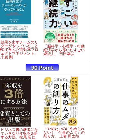
「結果を出すチームのリ
ーダーがやっていること
「脳科学・心理学・行動
NECで学んだ高効率プロ
経済学から導いたすごい
ジェクトマネジメント」
継続力」 吉田幸弘
五十嵐 剛
「やめたいのにやめられ
「ビジネス書の著者にな
ない！「仕事のムダ」の
っていきなり年収を3倍
削り方」 上妻 周太郎
にする方法」松尾 昭仁