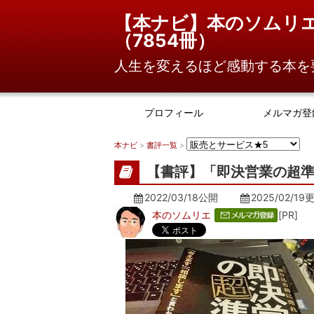
【本ナビ】本のソムリ
（
7854冊
）
人生を変えるほど感動する本を
プロフィール
メルマガ登
本ナビ
>
書評一覧
>
【書評】「即決営業の超準
2022/03/18公開
2025/02/19
本のソムリエ
[PR]