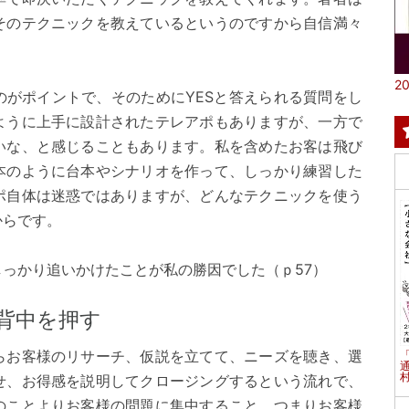
そのテクニックを教えているというのですから自信満々
20
のがポイントで、そのためにYESと答えられる質問をし
ように上手に設計されたテレアポもありますが、一方で
いな、と感じることもあります。私を含めたお客は飛び
本のように台本やシナリオを作って、しっかり練習した
ポ自体は迷惑ではありますが、どんなテクニックを使う
からです。
っかり追いかけたことが私の勝因でした（ｐ57）
背中を押す
らお客様のリサーチ、仮説を立てて、ニーズを聴き、選
村
せ、お得感を説明してクロージングするという流れで、
のことよりお客様の問題に集中すること、つまりお客様