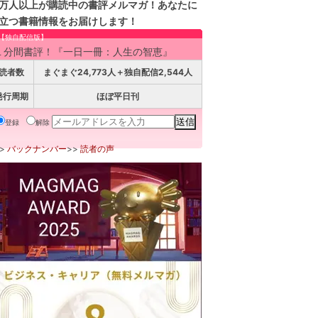
万人以上が購読中の書評メルマガ！あなたに
立つ書籍情報をお届けします！
【独自配信版】
１分間書評！『一日一冊：人生の智恵』
読者数
まぐまぐ24,773人＋独自配信2,544人
発行周期
ほぼ平日刊
登録
解除
>>
バックナンバー
>>
読者の声