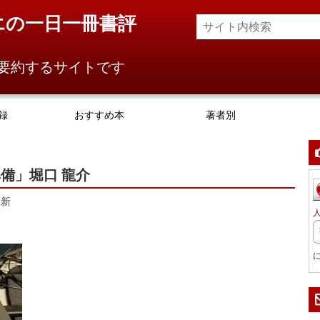
エの一日一冊書評
要約するサイトです
録
おすすめ本
著者別
備」堀口 龍介
更新