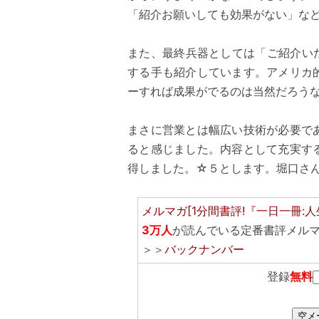
「紹介お願いしても効果がない」な
また、最終兵器としては「ご紹介い
する手も紹介しています。アメリカ
ーすれば成果がでるのは当然だろう
まさに営業とは幅広い技術が必要で
ると感じました。内容として充実す
得しました。☆５とします。堀口さ
メルマガ[1分間書評!『一日一冊:人
3万人
が読んでいる定番書評メル
＞＞
バックナンバー
登録
無料
空メ