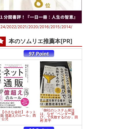
24/
2022
/
2021
/
2020
/
2016
/
2015
/
2014/
本のソムリエ推薦本[PR]
「御社のシステム発注
「【小さな会社】 ネット
は、なぜ「ベンダー選
通販 億超えのルール」西
び」で失敗するのか」田
 公児
村 昇平