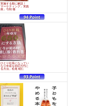
「実施する順に解説！
「マーケティング」実践
講座」弓削 徹
「ひとり社長になってい
きなり年収を650万円に
する方法」松尾 昭仁