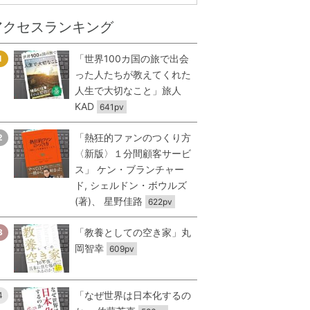
アクセスランキング
「世界100カ国の旅で出会
1
った人たちが教えてくれた
人生で大切なこと」旅人
KAD
641pv
「熱狂的ファンのつくり方
2
〈新版〉１分間顧客サービ
ス」 ケン・ブランチャー
ド, シェルドン・ボウルズ
(著)、 星野佳路
622pv
「教養としての空き家」丸
3
岡智幸
609pv
「なぜ世界は日本化するの
4