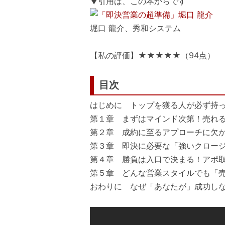
▼引用は、この本からです
堀口 龍介、秀和システム
【私の評価】★★★★★（94点）
目次
はじめに トップを獲る人が必ず持
第１章 まずはマインド次第！売れ
第２章 成約に至るアプローチに欠
第３章 即決に必要な「強いクロー
第４章 勝負は入口で決まる！アポ
第５章 どんな営業スタイルでも「
おわりに なぜ「あなたが」成功し