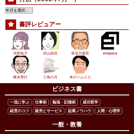
書評レビュアー
河西祐子
武山由佳
長谷川嘉宏
enspace
椎木秀行
三角の月
本のソムリエ
ビジネス書
一流に学ぶ
仕事術
勉強・記憶術
成功哲学
経営のコツ
販売とサービス
起業ノウハウ
人間・心理学
一般・教養