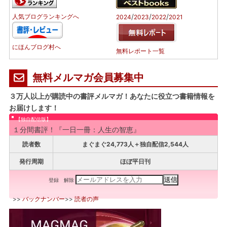
/
/
/
人気ブログランキングへ
2024
2023
2022
2021
にほんブログ村へ
無料レポート一覧
無料メルマガ会員募集中
３万人以上が購読中の書評メルマガ！あなたに役立つ書籍情報を
お届けします！
【独自配信版】
１分間書評！『一日一冊：人生の智恵』
読者数
まぐまぐ24,773人＋独自配信2,544人
発行周期
ほぼ平日刊
登録
解除
>>
バックナンバー
>>
読者の声