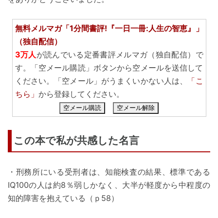
無料メルマガ「1分間書評!『一日一冊:人生の智恵』」
（独自配信）
3万人
が読んでいる定番書評メルマガ（独自配信）で
す。「空メール購読」ボタンから空メールを送信して
ください。「空メール」がうまくいかない人は、
「こ
ちら」
から登録してください。
空メール購読
空メール解除
この本で私が共感した名言
・刑務所にいる受刑者は、知能検査の結果、標準である
IQ100の人は約8％弱しかなく、大半が軽度から中程度の
知的障害を抱えている（ｐ58）