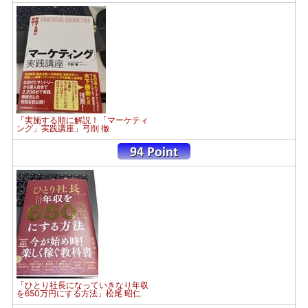
「実施する順に解説！「マーケティ
ング」実践講座」弓削 徹
「ひとり社長になっていきなり年収
を650万円にする方法」松尾 昭仁