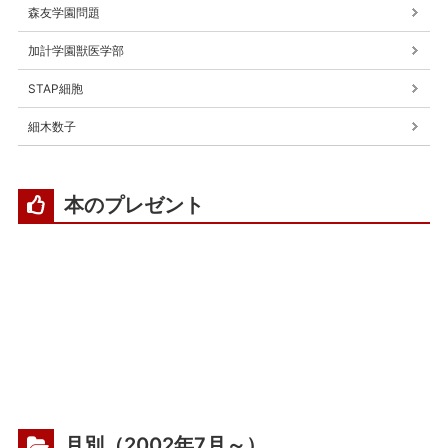
森友学園問題
加計学園獣医学部
STAP細胞
細木数子
本のプレゼント
月別（2002年7月～）