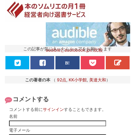
この記事が気に入ったらシェアをお願いします
audibleとaudiobook.jpの比較
この著者の本
（
92点
,
KK小学館
,
美達大和
）
コメントする
コメントする前に
サインイン
することもできます。
名前
電子メール