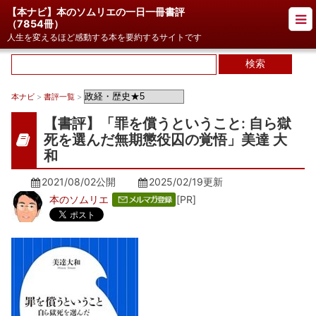
【本ナビ】本のソムリエの一日一冊書評
（
7854冊
）
人生を変えるほど感動する本を要約するサイトです
本ナビ
>
書評一覧
>
【書評】「罪を償うということ: 自ら獄
死を選んだ無期懲役囚の覚悟」美達 大
和
2021/08/02公開
2025/02/19
更新
本のソムリエ
[PR]