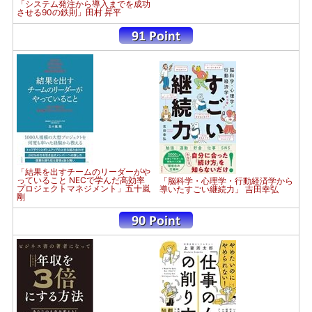
「システム発注から導入までを成功
させる90の鉄則」田村 昇平
「結果を出すチームのリーダーがや
っていること NECで学んだ高効率
「脳科学・心理学・行動経済学から
プロジェクトマネジメント」五十嵐
導いたすごい継続力」 吉田幸弘
剛