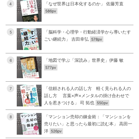
「なぜ世界は日本化するのか」 佐藤芳直
4
586pv
「脳科学・心理学・行動経済学から導いたす
5
ごい継続力」 吉田幸弘
578pv
「地図で学ぶ「深読み」世界史」伊藤 敏
6
577pv
「信頼される人の話し方 軽く見られる人の
7
話し方 言葉×声×メンタルの掛け合わせで
人を惹きつける」 司 拓也
550pv
「マンション売却の錬金術：「マンションを
8
売りたい」と思ったら最初に読む本」 高田一
洋
526pv