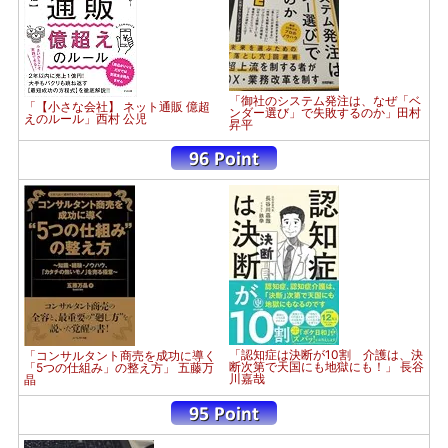
「御社のシステム発注は、なぜ「ベ
「【小さな会社】 ネット通販 億超
ンダー選び」で失敗するのか」田村
えのルール」西村 公児
昇平
「認知症は決断が10割 介護は、決
「コンサルタント商売を成功に導く
断次第で天国にも地獄にも！」 長谷
「5つの仕組み」の整え方」 五藤万
川嘉哉
晶