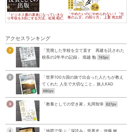
「やめたいのにやめられない！「仕
「ビジネス書の著者になっていきな
事のムダ」の削り方」 上妻 周太郎
り年収を3倍にする方法」松尾 昭仁
アクセスランキング
「荒廃した学校を立て直す 再建を託された
1
校長の2年半の記録」 堀越 勉
745pv
「世界100カ国の旅で出会った人たちが教え
2
てくれた 人生で大切なこと」旅人KAD
680pv
「教養としての空き家」丸岡智幸
3
627pv
「地図で学ぶ「深読み」世界史」伊藤 敏
4