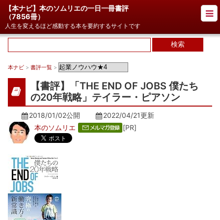
【本ナビ】本のソムリエの一日一冊書評
（
7856冊
）
人生を変えるほど感動する本を要約するサイトです
本ナビ
>
書評一覧
>
【書評】「THE END OF JOBS 僕たち
の20年戦略」テイラー・ピアソン
2018/01/02公開
2022/04/21
更新
本のソムリエ
[PR]