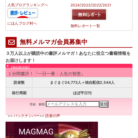
/
/
/
人気ブログランキングへ
2024
2023
2022
2021
にほんブログ村へ
無料レポート一覧
無料メルマガ会員募集中
３万人以上が購読中の書評メルマガ！あなたに役立つ書籍情報を
お届けします！
【独自配信版】
１分間書評！『一日一冊：人生の智恵』
読者数
まぐまぐ24,773人＋独自配信2,544人
発行周期
ほぼ平日刊
登録
解除
>>
バックナンバー
>>
読者の声