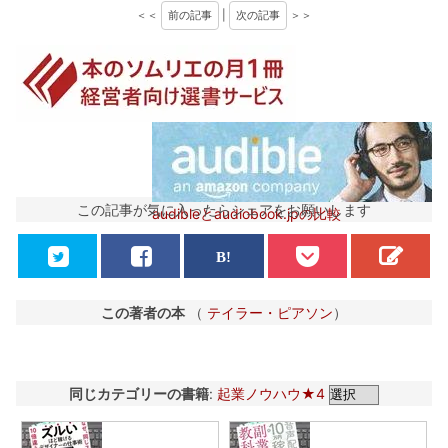
＜＜
前の記事
|
次の記事
＞＞
この記事が気に入ったらシェアをお願いします
audibleとaudiobook.jpの比較
この著者の本
（
テイラー・ピアソン
）
同じカテゴリーの書籍
:
起業ノウハウ★4