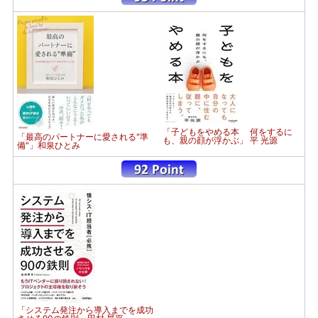
「子どもをやめる本 何をするに
「最高のパートナーに愛される"準
も、親の顔が浮かぶ」 平 光源
備"」和泉ひとみ
「システム発注から導入までを成功