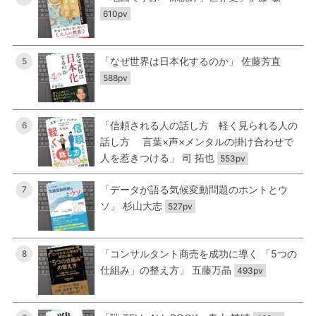
610pv
「なぜ世界は日本化するのか」 佐藤芳直
5
588pv
「信頼される人の話し方 軽く見られる人の
6
話し方 言葉×声×メンタルの掛け合わせで
人を惹きつける」 司 拓也
553pv
「データが語る気候変動問題のホントとウ
7
ソ」 杉山大志
527pv
「コンサルタント商売を成功に導く 「5つの
8
仕組み」の整え方」 五藤万晶
493pv