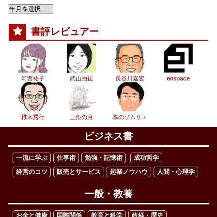
書評レビュアー
河西祐子
武山由佳
長谷川嘉宏
enspace
椎木秀行
三角の月
本のソムリエ
ビジネス書
一流に学ぶ
仕事術
勉強・記憶術
成功哲学
経営のコツ
販売とサービス
起業ノウハウ
人間・心理学
一般・教養
お金と健康
国際関係
教育と科学
政経・歴史