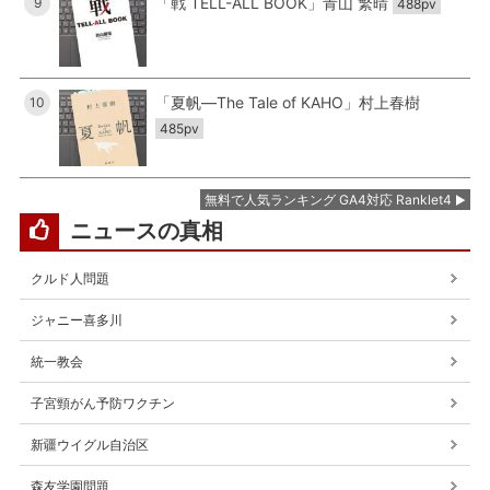
「戦 TELL-ALL BOOK」青山 繁晴
9
488pv
「夏帆―The Tale of KAHO」村上春樹
10
485pv
無料で人気ランキング GA4対応 Ranklet4
ニュースの真相
クルド人問題
ジャニー喜多川
統一教会
子宮頸がん予防ワクチン
新疆ウイグル自治区
森友学園問題