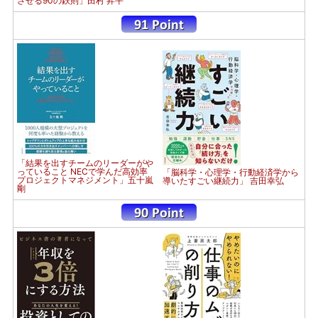
させる90の鉄則」田村 昇平
「結果を出すチームのリーダーがや
っていること NECで学んだ高効率
「脳科学・心理学・行動経済学から
プロジェクトマネジメント」五十嵐
導いたすごい継続力」 吉田幸弘
剛