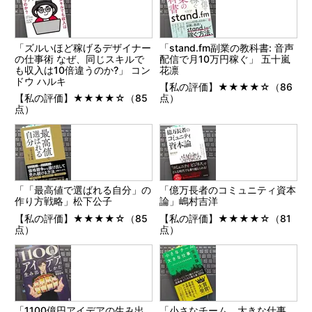
「ズルいほど稼げるデザイナー
「stand.fm副業の教科書: 音声
の仕事術 なぜ、同じスキルで
配信で月10万円稼ぐ」 五十嵐
も収入は10倍違うのか?」 コン
花凛
ドウ ハルキ
【私の評価】★★★★☆（86
【私の評価】★★★★☆（85
点）
点）
「「最高値で選ばれる自分」の
「億万長者のコミュニティ資本
作り方戦略」松下公子
論」嶋村吉洋
【私の評価】★★★★☆（85
【私の評価】★★★★☆（81
点）
点）
「1100億円アイデアの生み出
「小さなチーム、大きな仕事