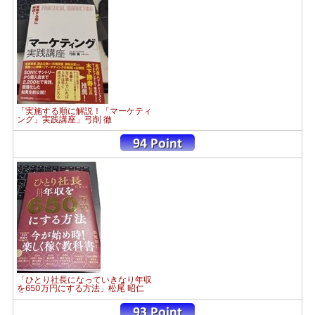
「実施する順に解説！「マーケティ
ング」実践講座」弓削 徹
「ひとり社長になっていきなり年収
を650万円にする方法」松尾 昭仁