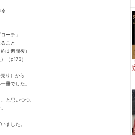
作る
プローチ」
送ること
約１週間後）
（p176）
の売り）から
一冊でした。
、と思いつつ、
た。
いました。