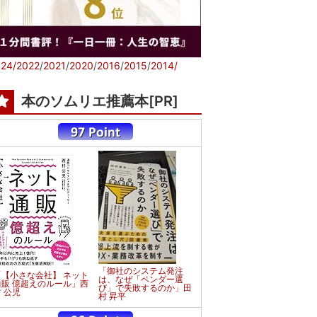
24/
2022
/
2021
/
2020
/
2016
/
2015
/
2014/
本のソムリエ推薦本[PR]
「御社のシステム発注
「【小さな会社】 ネット
は、なぜ「ベンダー選
通販 億超えのルール」西
び」で失敗するのか」田
 公児
村 昇平