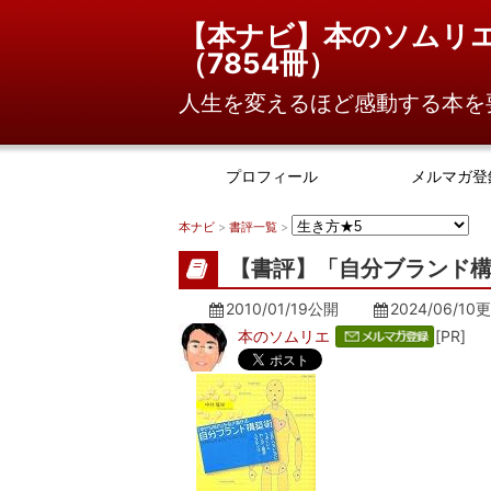
【本ナビ】本のソムリ
（
7854冊
）
人生を変えるほど感動する本を
プロフィール
メルマガ登
本ナビ
>
書評一覧
>
【書評】「自分ブランド構
2010/01/19公開
2024/06/10
更
本のソムリエ
[PR]