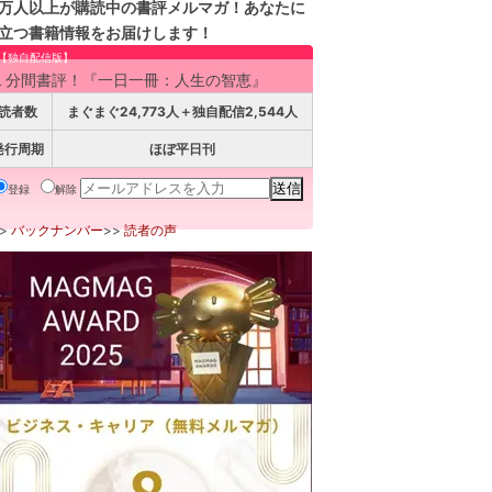
万人以上が購読中の書評メルマガ！あなたに
立つ書籍情報をお届けします！
【独自配信版】
１分間書評！『一日一冊：人生の智恵』
読者数
まぐまぐ24,773人＋独自配信2,544人
発行周期
ほぼ平日刊
登録
解除
>>
バックナンバー
>>
読者の声