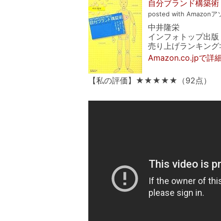
自分ブランド構築術
posted with Amazonア
中井隆栄
インフォトップ出版
売り上げランキング: 3
Amazon.co.jpで
【私の評価】★★★★★（92点）