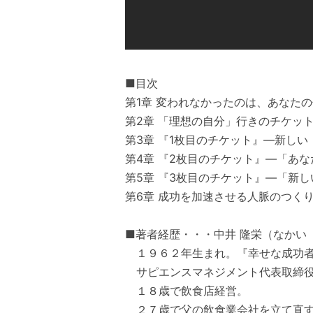
■目次
第1章 変われなかったのは、あなたの
第2章 「理想の自分」行きのチケッ
第3章 『1枚目のチケット』―新し
第4章 『2枚目のチケット』―「あ
第5章 『3枚目のチケット』―「新
第6章 成功を加速させる人脈のつく
■著者経歴・・・中井 隆栄（なかい
１９６２年生まれ。『幸せな成功者
サピエンスマネジメント代表取締
１８歳で飲食店経営。
２７歳で父の飲食業会社を立て直