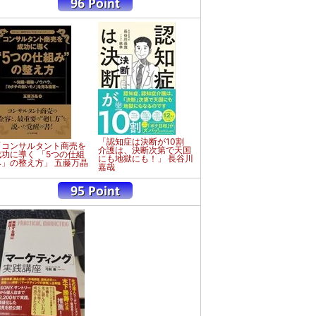
「認知症は決断が10割
「コンサルタント商売を
介護は、決断次第で天国
成功に導く 「5つの仕組
にも地獄にも！」 長谷川
み」の整え方」 五藤万晶
嘉哉