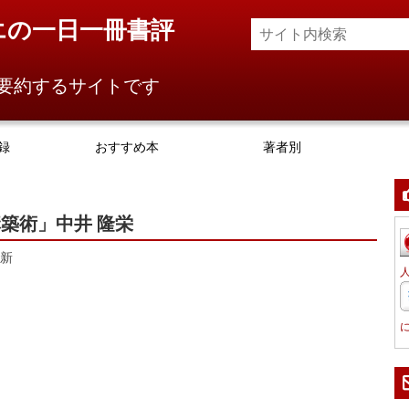
エの一日一冊書評
要約するサイトです
録
おすすめ本
著者別
築術」中井 隆栄
新