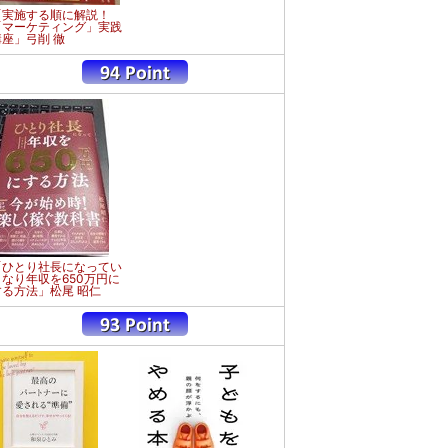
「実施する順に解説！
「マーケティング」実践
講座」弓削 徹
「ひとり社長になってい
きなり年収を650万円に
する方法」松尾 昭仁