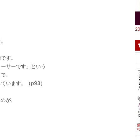
20
す。
栄です。
ーサーです」という
して、
ています。（p93）
るのが、
村
、