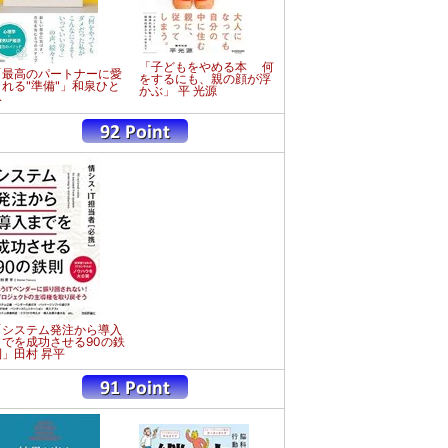
「子どもをやめる本 何
「最高のパートナーに愛
をするにも、親の顔が浮
される"準備"」和泉ひと
かぶ」 平 光源
み
「システム発注から導入
までを成功させる90の鉄
則」田村 昇平