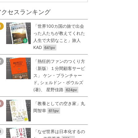
アクセスランキング
「世界100カ国の旅で出会
1
った人たちが教えてくれた
人生で大切なこと」旅人
KAD
641pv
「熱狂的ファンのつくり方
2
〈新版〉１分間顧客サービ
ス」 ケン・ブランチャー
ド, シェルドン・ボウルズ
(著)、 星野佳路
624pv
「教養としての空き家」丸
3
岡智幸
611pv
「なぜ世界は日本化するの
4