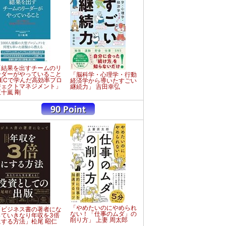
「結果を出すチームのリ
ーダーがやっていること
「脳科学・心理学・行動
NECで学んだ高効率プロ
経済学から導いたすごい
ジェクトマネジメント」
継続力」 吉田幸弘
五十嵐 剛
「やめたいのにやめられ
「ビジネス書の著者にな
ない！「仕事のムダ」の
っていきなり年収を3倍
削り方」 上妻 周太郎
にする方法」松尾 昭仁