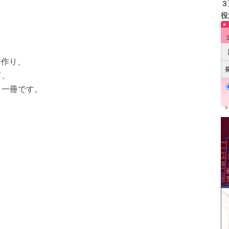
３
役
を作り、
て、
一冊です。