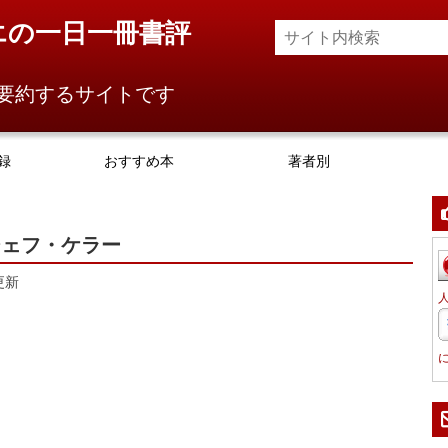
エの一日一冊書評
要約するサイトです
録
おすすめ本
著者別
ジェフ・ケラー
更新