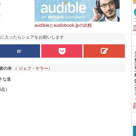
audibleとaudiobook.jpの比較
気に入ったらシェアをお願いします
者の本
（
ジェフ・ケラー
）
さな違
4点）