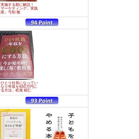
「実施する順に解説！
「マーケティング」実践
講座」弓削 徹
「ひとり社長になってい
きなり年収を650万円に
する方法」松尾 昭仁