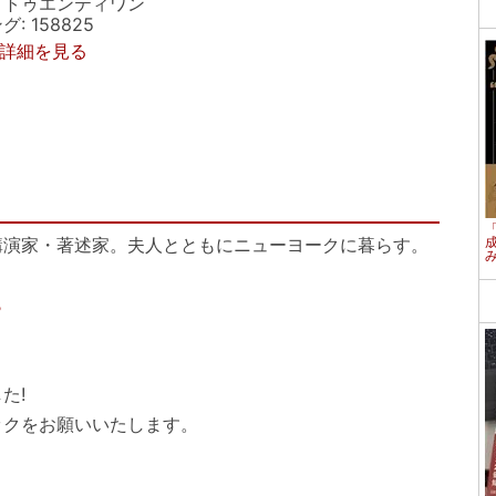
・トゥエンティワン
 158825
p で詳細を見る
演家・著述家。夫人とともにニューヨークに暮らす。
ら
た!
ックをお願いいたします。