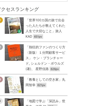
アクセスランキング
「世界100カ国の旅で出会
1
った人たちが教えてくれた
人生で大切なこと」旅人
KAD
651pv
「熱狂的ファンのつくり方
2
〈新版〉１分間顧客サービ
ス」 ケン・ブランチャー
ド, シェルドン・ボウルズ
(著)、 星野佳路
626pv
「教養としての空き家」丸
3
岡智幸
621pv
「地図で学ぶ「深読み」世
4