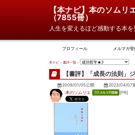
【本ナビ】本のソムリ
（
7855冊
）
人生を変えるほど感動する本を
プロフィール
メルマガ登
本ナビ
>
書評一覧
>
【書評】「成長の法則」
2009/01/05公開
2023/04/07
本のソムリエ
[PR]