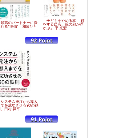
「子どもをやめる本 何
「最高のパートナーに愛
をするにも、親の顔が浮
される"準備"」和泉ひと
かぶ」 平 光源
み
「システム発注から導入
までを成功させる90の鉄
則」田村 昇平