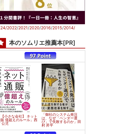
24/
2022
/
2021
/
2020
/
2016
/
2015
/
2014/
本のソムリエ推薦本[PR]
「御社のシステム発注
「【小さな会社】 ネット
は、なぜ「ベンダー選
通販 億超えのルール」西
び」で失敗するのか」田
 公児
村 昇平