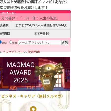
万人以上が購読中の書評メルマガ！あなたに
立つ書籍情報をお届けします！
【独自配信版】
１分間書評！『一日一冊：人生の智恵』
読者数
まぐまぐ24,773人＋独自配信2,544人
発行周期
ほぼ平日刊
登録
解除
>>
バックナンバー
>>
読者の声