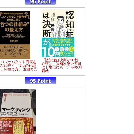
「認知症は決断が10割
「コンサルタント商売を
介護は、決断次第で天国
成功に導く 「5つの仕組
にも地獄にも！」 長谷川
み」の整え方」 五藤万晶
嘉哉