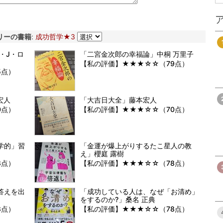
リーの書籍
:
成功哲学★3
・J・ロ
「二宮金次郎の幸福論」中桐 万里子
【私の評価】★★★☆☆（79点）
5点）
宏人
「大吉日大全」藤本宏人
0点）
【私の評価】★★★☆☆（70点）
学的」習
「金運が爆上がりするたこ星人の教
え」櫻庭 露樹
8点）
【私の評価】★★★☆☆（78点）
答えを出
「成功している人は、なぜ「お清め」
をするのか?」桑名 正典
8点）
【私の評価】★★★☆☆（78点）