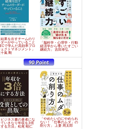
「結果を出すチームのリ
ーダーがやっていること
「脳科学・心理学・行動
NECで学んだ高効率プロ
経済学から導いたすごい
ジェクトマネジメント」
継続力」 吉田幸弘
五十嵐 剛
「やめたいのにやめられ
「ビジネス書の著者にな
ない！「仕事のムダ」の
っていきなり年収を3倍
削り方」 上妻 周太郎
にする方法」松尾 昭仁