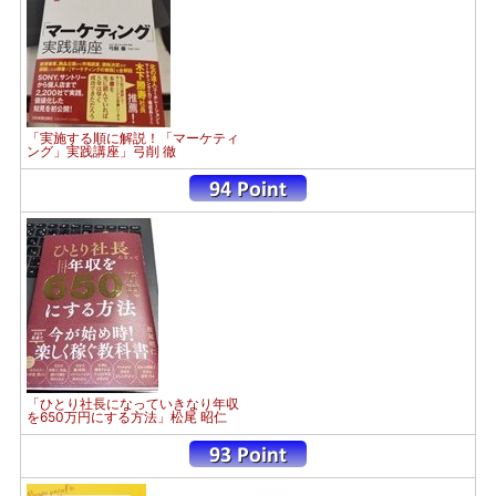
「実施する順に解説！「マーケティ
ング」実践講座」弓削 徹
「ひとり社長になっていきなり年収
を650万円にする方法」松尾 昭仁