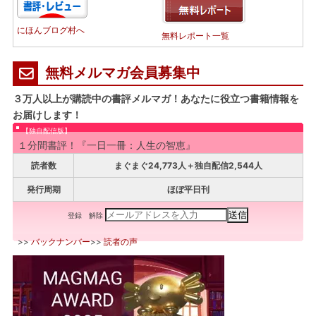
にほんブログ村へ
無料レポート一覧
無料メルマガ会員募集中
３万人以上が購読中の書評メルマガ！あなたに役立つ書籍情報を
お届けします！
【独自配信版】
１分間書評！『一日一冊：人生の智恵』
読者数
まぐまぐ24,773人＋独自配信2,544人
発行周期
ほぼ平日刊
登録
解除
>>
バックナンバー
>>
読者の声