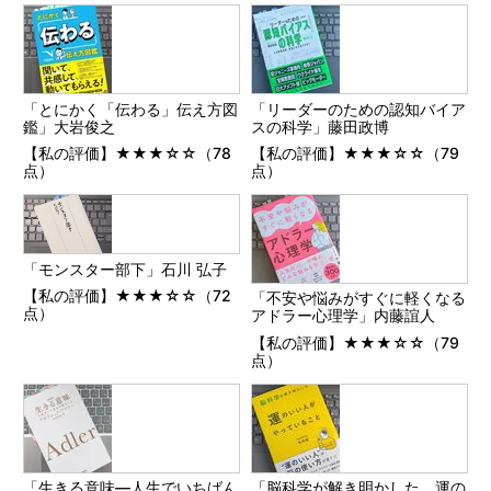
「とにかく「伝わる」伝え方図
「リーダーのための認知バイア
鑑」大岩俊之
スの科学」藤田政博
【私の評価】★★★☆☆（78
【私の評価】★★★☆☆（79
点）
点）
「モンスター部下」石川 弘子
【私の評価】★★★☆☆（72
「不安や悩みがすぐに軽くなる
点）
アドラー心理学」内藤誼人
【私の評価】★★★☆☆（79
点）
「生きる意味―人生でいちばん
「脳科学が解き明かした 運の