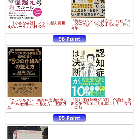
「御社のシステム発注は、なぜ「ベ
「【小さな会社】 ネット通販 億超
ンダー選び」で失敗するのか」田村
えのルール」西村 公児
昇平
「認知症は決断が10割 介護は、決
「コンサルタント商売を成功に導く
断次第で天国にも地獄にも！」 長谷
「5つの仕組み」の整え方」 五藤万
川嘉哉
晶