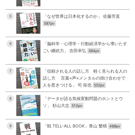
「なぜ世界は日本化するのか」 佐藤芳直
5
587pv
「脳科学・心理学・行動経済学から導いたす
6
ごい継続力」 吉田幸弘
584pv
「信頼される人の話し方 軽く見られる人の
7
話し方 言葉×声×メンタルの掛け合わせで
人を惹きつける」 司 拓也
552pv
「データが語る気候変動問題のホントとウ
8
ソ」 杉山大志
513pv
「戦 TELL-ALL BOOK」青山 繁晴
9
488pv