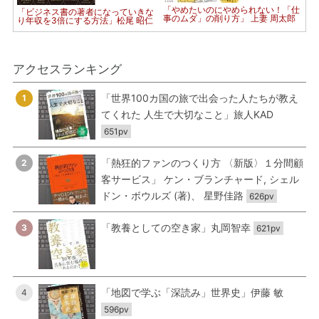
「やめたいのにやめられない！「仕
「ビジネス書の著者になっていきな
事のムダ」の削り方」 上妻 周太郎
り年収を3倍にする方法」松尾 昭仁
アクセスランキング
「世界100カ国の旅で出会った人たちが教え
1
てくれた 人生で大切なこと」旅人KAD
651pv
「熱狂的ファンのつくり方 〈新版〉１分間顧
2
客サービス」 ケン・ブランチャード, シェル
ドン・ボウルズ (著)、 星野佳路
626pv
「教養としての空き家」丸岡智幸
3
621pv
「地図で学ぶ「深読み」世界史」伊藤 敏
4
596pv