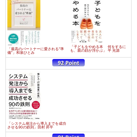
「子どもをやめる本 何をするに
「最高のパートナーに愛される"準
も、親の顔が浮かぶ」 平 光源
備"」和泉ひとみ
「システム発注から導入までを成功
させる90の鉄則」田村 昇平