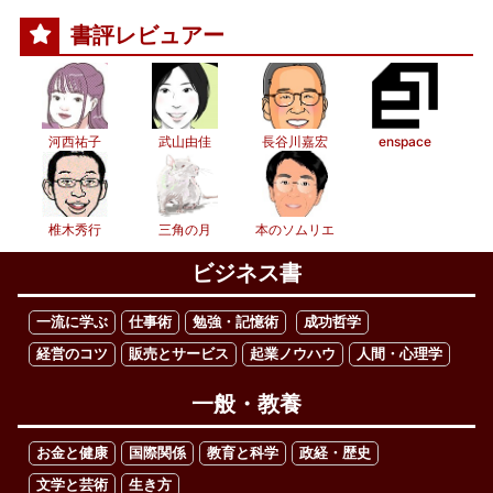
書評レビュアー
河西祐子
武山由佳
長谷川嘉宏
enspace
椎木秀行
三角の月
本のソムリエ
ビジネス書
一流に学ぶ
仕事術
勉強・記憶術
成功哲学
経営のコツ
販売とサービス
起業ノウハウ
人間・心理学
一般・教養
お金と健康
国際関係
教育と科学
政経・歴史
文学と芸術
生き方