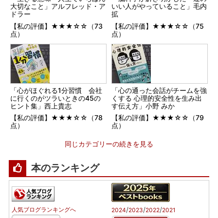
大切なこと」アルフレッド・ア
いい人がやっていること」毛内
ドラー
拡
【私の評価】★★★☆☆（73
【私の評価】★★★☆☆（75
点）
点）
「心がほぐれる1分習慣 会社
「心の通った会話がチームを強
に行くのがツラいときの45の
くする 心理的安全性を生み出
ヒント集」西上貴志
す伝え方」小野 みか
【私の評価】★★★☆☆（78
【私の評価】★★★☆☆（79
点）
点）
同じカテゴリーの続きを見る
本のランキング
/
/
/
人気ブログランキングへ
2024
2023
2022
2021