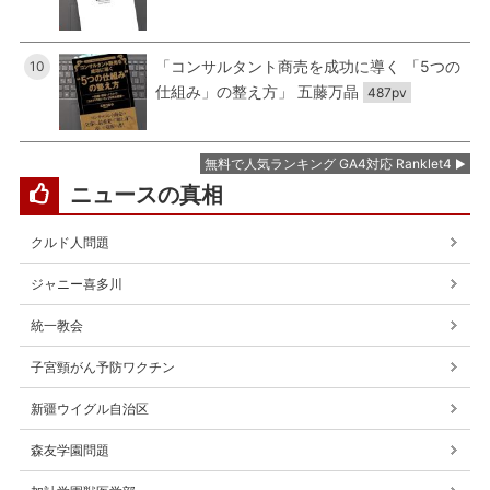
「コンサルタント商売を成功に導く 「5つの
10
仕組み」の整え方」 五藤万晶
487pv
無料で人気ランキング GA4対応 Ranklet4
ニュースの真相
クルド人問題
ジャニー喜多川
統一教会
子宮頸がん予防ワクチン
新疆ウイグル自治区
森友学園問題