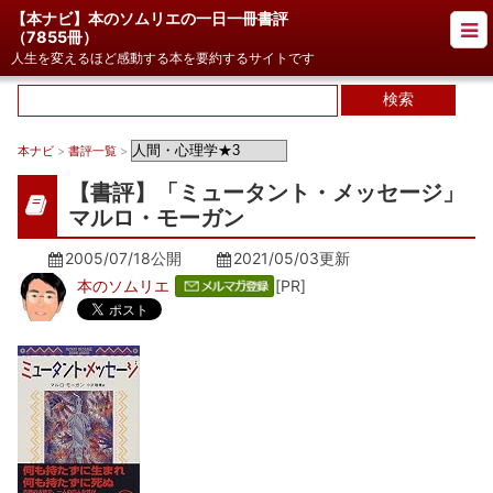
【本ナビ】本のソムリエの一日一冊書評
（
7855冊
）
人生を変えるほど感動する本を要約するサイトです
本ナビ
>
書評一覧
>
【書評】「ミュータント・メッセージ」
マルロ・モーガン
2005/07/18公開
2021/05/03
更新
本のソムリエ
[PR]