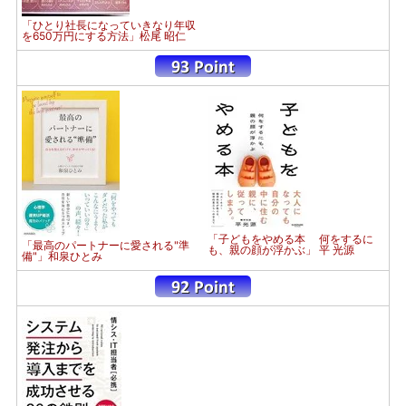
「ひとり社長になっていきなり年収
を650万円にする方法」松尾 昭仁
「子どもをやめる本 何をするに
「最高のパートナーに愛される"準
も、親の顔が浮かぶ」 平 光源
備"」和泉ひとみ