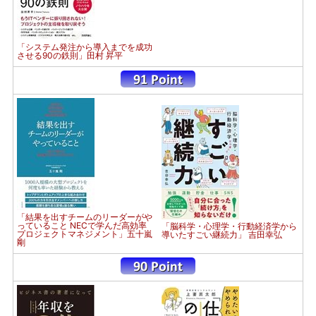
「システム発注から導入までを成功
させる90の鉄則」田村 昇平
「結果を出すチームのリーダーがや
っていること NECで学んだ高効率
「脳科学・心理学・行動経済学から
プロジェクトマネジメント」五十嵐
導いたすごい継続力」 吉田幸弘
剛