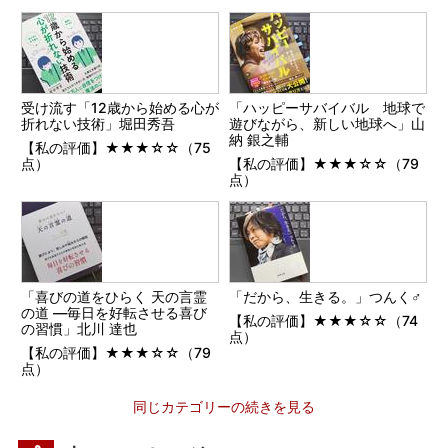
受け流す「12歳から始める心が
「ハッピーサバイバル 地球で
折れない技術」堀田秀吾
遊びながら、新しい地球へ」山
納 銀之輔
【私の評価】★★★☆☆（75
点）
【私の評価】★★★☆☆（79
点）
「喜びの道をひらく 天の言霊
「だから、生きる。」つんく♂
の道 ―毎日を好転させる喜び
【私の評価】★★★☆☆（74
の習慣」北川 達也
点）
【私の評価】★★★☆☆（79
点）
同じカテゴリーの続きを見る