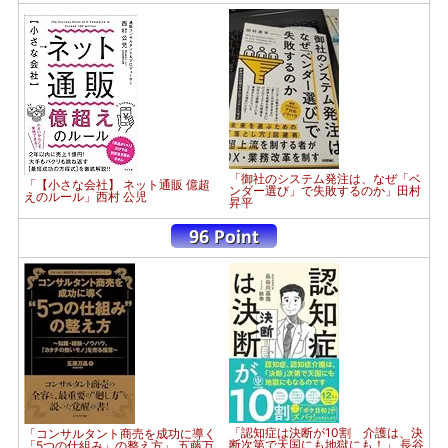
「御社のシステム発注は、なぜ「ベ
「【小さな会社】 ネット通販 億超
ンダー選び」で失敗するのか」田村
えのルール」西村 公児
昇平
「認知症は決断が10割 介護は、決
「コンサルタント商売を成功に導く
断次第で天国にも地獄にも！」 長谷
「5つの仕組み」の整え方」 五藤万