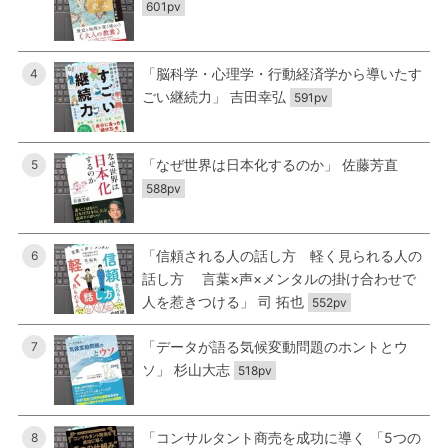
601pv
「脳科学・心理学・行動経済学から導いたす
4
ごい継続力」 吉田幸弘
591pv
「なぜ世界は日本化するのか」 佐藤芳直
5
588pv
「信頼される人の話し方 軽く見られる人の
6
話し方 言葉×声×メンタルの掛け合わせで
人を惹きつける」 司 拓也
552pv
「データが語る気候変動問題のホントとウ
7
ソ」 杉山大志
518pv
「コンサルタント商売を成功に導く 「5つの
8