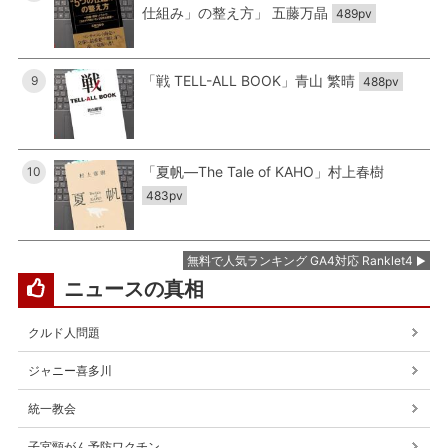
仕組み」の整え方」 五藤万晶
489pv
「戦 TELL-ALL BOOK」青山 繁晴
9
488pv
「夏帆―The Tale of KAHO」村上春樹
10
483pv
無料で人気ランキング GA4対応 Ranklet4
ニュースの真相
クルド人問題
ジャニー喜多川
統一教会
子宮頸がん予防ワクチン