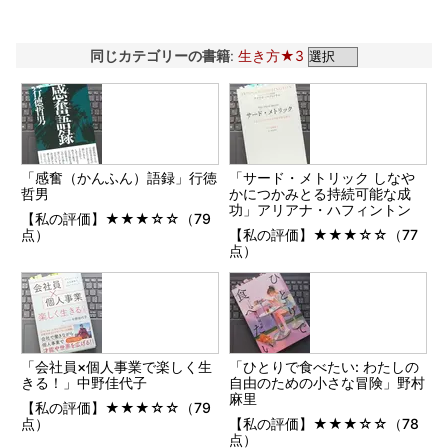
同じカテゴリーの書籍
:
生き方★3
「感奮（かんふん）語録」行徳
「サード・メトリック しなや
哲男
かにつかみとる持続可能な成
功」アリアナ・ハフィントン
【私の評価】★★★☆☆（79
点）
【私の評価】★★★☆☆（77
点）
「会社員×個人事業で楽しく生
「ひとりで食べたい: わたしの
きる！」中野佳代子
自由のための小さな冒険」野村
麻里
【私の評価】★★★☆☆（79
点）
【私の評価】★★★☆☆（78
点）