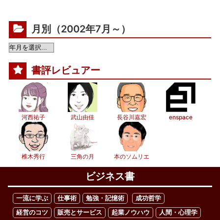
月別（2002年7月～）
書評レビュアー
河西祐子
武山由佳
長谷川嘉宏
enspace
椎木秀行
三角の月
本のソムリエ
ビジネス書
一流に学ぶ
仕事術
勉強・記憶術
成功哲学
経営のコツ
販売とサービス
起業ノウハウ
人間・心理学