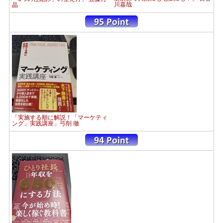
川嘉哉
晶
「実施する順に解説！「マーケティ
ング」実践講座」弓削 徹