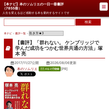
【本ナビ】本のソムリエの一日一冊書評
（
7855冊
）
人生を変えるほど感動する本を要約するサイトです
本ナビ
>
書評一覧
>
【書評】「群れない。 ケンブリッジで
学んだ成功をつかむ世界共通の方法」塚
本 亮
2017/11/27公開
2026/08/06
更新
本のソムリエ
[PR]