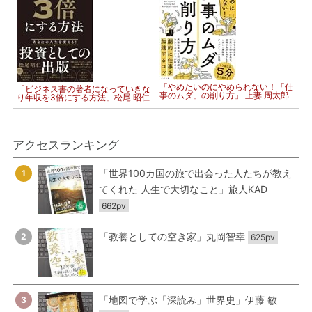
「やめたいのにやめられない！「仕
「ビジネス書の著者になっていきな
事のムダ」の削り方」 上妻 周太郎
り年収を3倍にする方法」松尾 昭仁
アクセスランキング
「世界100カ国の旅で出会った人たちが教え
1
てくれた 人生で大切なこと」旅人KAD
662pv
「教養としての空き家」丸岡智幸
2
625pv
「地図で学ぶ「深読み」世界史」伊藤 敏
3