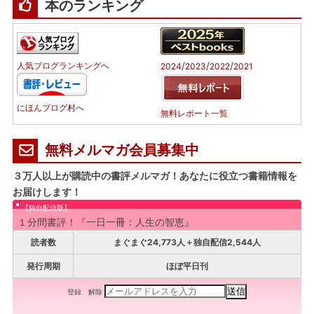
本のランキング
/
/
/
人気ブログランキングへ
2024
2023
2022
2021
にほんブログ村へ
無料レポート一覧
無料メルマガ会員募集中
３万人以上が購読中の書評メルマガ！あなたに役立つ書籍情報を
お届けします！
【独自配信版】
１分間書評！『一日一冊：人生の智恵』
読者数
まぐまぐ24,773人＋独自配信2,544人
発行周期
ほぼ平日刊
登録
解除