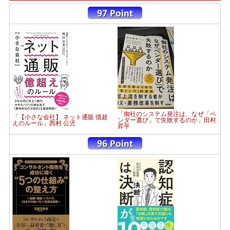
「御社のシステム発注は、なぜ「ベ
「【小さな会社】 ネット通販 億超
ンダー選び」で失敗するのか」田村
えのルール」西村 公児
昇平