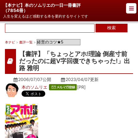
【本ナビ】本のソムリエの一日一冊書評
（
7854冊
）
人生を変えるほど感動する本を要約するサイトです
本ナビ
>
書評一覧
>
【書評】「ちょっとアホ!理論 倒産寸前
だったのに超V字回復できちゃった!」出
路 雅明
2006/07/07公開
2023/04/07
更新
本のソムリエ
[PR]