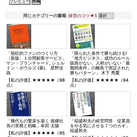
同じカテゴリーの書籍
:
経営のコツ★5
「熱狂的ファンのつくり方
「限られた条件で勝ち続ける!
〈新版〉１分間顧客サービス」
「地方ビジネス」成功のルール
ケン・ブランチャード, シェル
販路がない、人材がいない「最
ドン・ボウルズ (著)、 星野佳
難関条件」の離島で実証された
路
勝ちパターン」 木下 秀鷹
【私の評価】★★★★★（98
【私の評価】★★★★★（94
点）
点）
「幾代もの繁栄を築く 後継社
「稲盛和夫の経営問答 従業員
長の実務と戦略」牟田 太陽
をやる気にさせる７つのカギ」
稲盛和夫
【私の評価】★★★★★（95