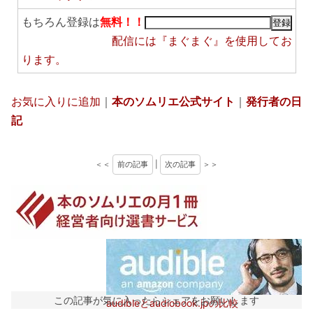
もちろん登録は
無料！！
配信には
『まぐまぐ』
を使用してお
ります。
お気に入りに追加
｜
本のソムリエ公式サイト
｜
発行者の日
記
＜＜
前の記事
|
次の記事
＞＞
この記事が気に入ったらシェアをお願いします
audibleとaudiobook.jpの比較