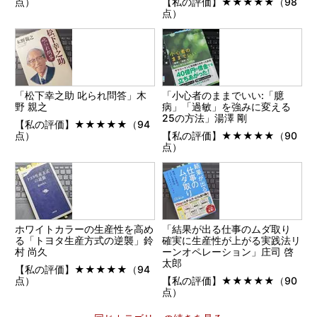
点）
【私の評価】★★★★★（98
点）
「松下幸之助 叱られ問答」木
「小心者のままでいい:「臆
野 親之
病」「過敏」を強みに変える
25の方法」湯澤 剛
【私の評価】★★★★★（94
点）
【私の評価】★★★★★（90
点）
ホワイトカラーの生産性を高め
「結果が出る仕事のムダ取り
る「トヨタ生産方式の逆襲」鈴
確実に生産性が上がる実践法リ
村 尚久
ーンオペレーション」庄司 啓
太郎
【私の評価】★★★★★（94
点）
【私の評価】★★★★★（90
点）