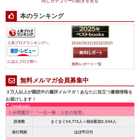
同じカテゴリーの続きを見る
本のランキング
/
/
/
人気ブログランキングへ
2024
2023
2022
2021
にほんブログ村へ
無料レポート一覧
無料メルマガ会員募集中
３万人以上が購読中の書評メルマガ！あなたに役立つ書籍情報を
お届けします！
【独自配信版】
１分間書評！『一日一冊：人生の智恵』
読者数
まぐまぐ24,773人＋独自配信2,544人
発行周期
ほぼ平日刊