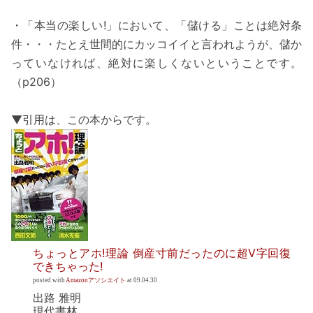
・「本当の楽しい!」において、「儲ける」ことは絶対条
件・・・たとえ世間的にカッコイイと言われようが、儲か
っていなければ、絶対に楽しくないということです。
（p206）
▼引用は、この本からです。
ちょっとアホ!理論 倒産寸前だったのに超V字回復
できちゃった!
posted with
Amazonアソシエイト
at 09.04.30
出路 雅明
現代書林