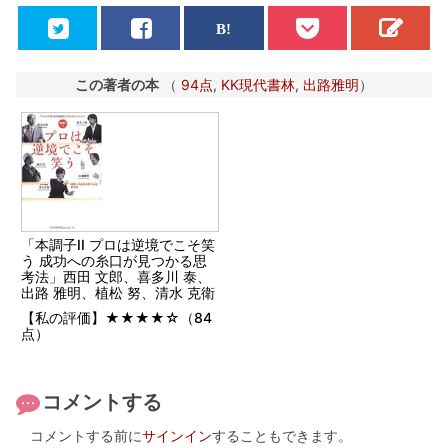
この著者の本
（
94点
,
KK現代書林
,
出路雅明
）
「本調子II プロは逆境でこそ笑
う 成功への糸口が見つかる思
考法」西田 文郎、喜多川 泰、
出路 雅明、植松 努、清水 克衛
【私の評価】★★★★☆（84
点）
コメントする
コメントする前に
サインイン
することもできます。