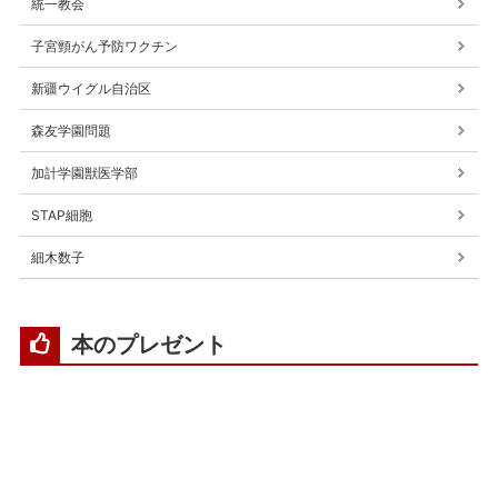
統一教会
子宮頸がん予防ワクチン
新疆ウイグル自治区
森友学園問題
加計学園獣医学部
STAP細胞
細木数子
本のプレゼント