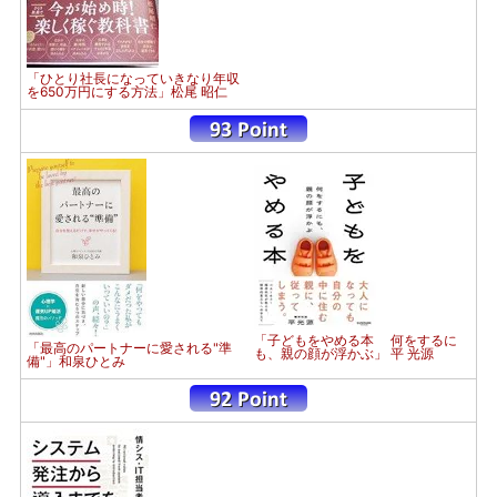
「ひとり社長になっていきなり年収
を650万円にする方法」松尾 昭仁
「子どもをやめる本 何をするに
「最高のパートナーに愛される"準
も、親の顔が浮かぶ」 平 光源
備"」和泉ひとみ