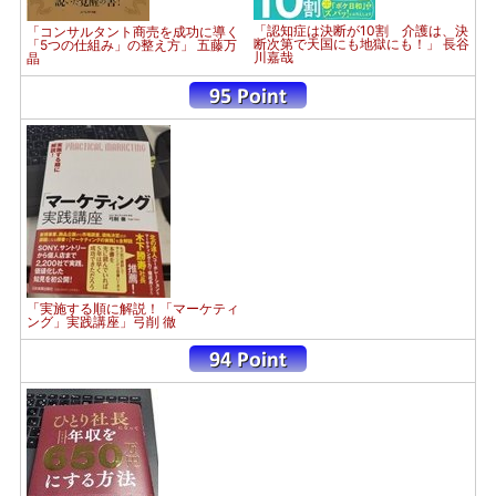
「認知症は決断が10割 介護は、決
「コンサルタント商売を成功に導く
断次第で天国にも地獄にも！」 長谷
「5つの仕組み」の整え方」 五藤万
川嘉哉
晶
「実施する順に解説！「マーケティ
ング」実践講座」弓削 徹