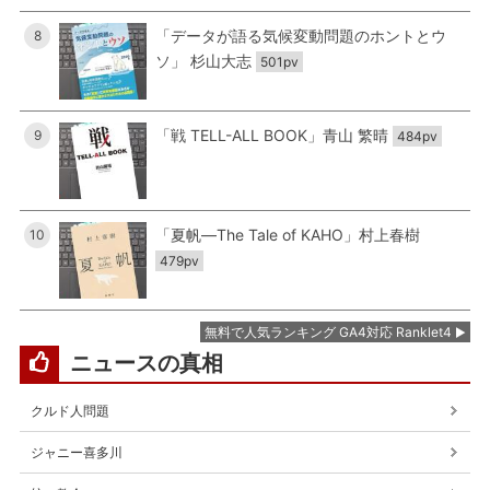
「データが語る気候変動問題のホントとウ
8
ソ」 杉山大志
501pv
「戦 TELL-ALL BOOK」青山 繁晴
9
484pv
「夏帆―The Tale of KAHO」村上春樹
10
479pv
無料で人気ランキング GA4対応 Ranklet4
ニュースの真相
クルド人問題
ジャニー喜多川