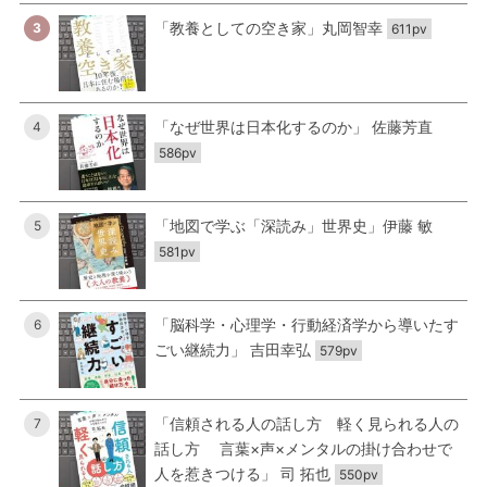
「教養としての空き家」丸岡智幸
3
611pv
「なぜ世界は日本化するのか」 佐藤芳直
4
586pv
「地図で学ぶ「深読み」世界史」伊藤 敏
5
581pv
「脳科学・心理学・行動経済学から導いたす
6
ごい継続力」 吉田幸弘
579pv
「信頼される人の話し方 軽く見られる人の
7
話し方 言葉×声×メンタルの掛け合わせで
人を惹きつける」 司 拓也
550pv