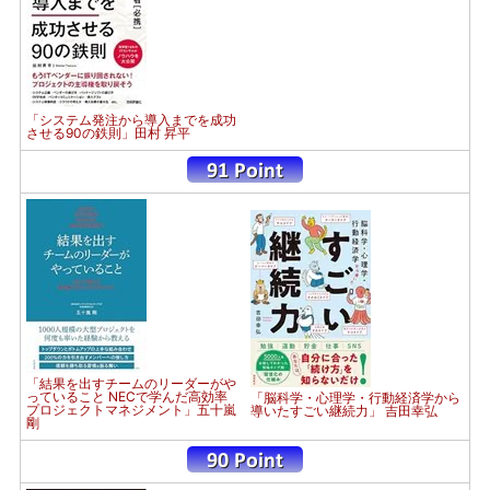
「システム発注から導入までを成功
させる90の鉄則」田村 昇平
「結果を出すチームのリーダーがや
っていること NECで学んだ高効率
「脳科学・心理学・行動経済学から
プロジェクトマネジメント」五十嵐
導いたすごい継続力」 吉田幸弘
剛