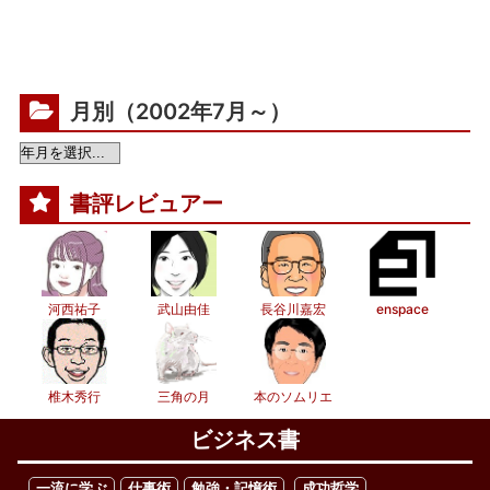
月別（2002年7月～）
書評レビュアー
河西祐子
武山由佳
長谷川嘉宏
enspace
椎木秀行
三角の月
本のソムリエ
ビジネス書
一流に学ぶ
仕事術
勉強・記憶術
成功哲学