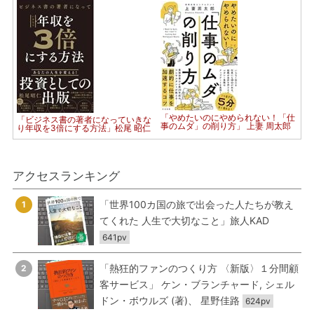
「やめたいのにやめられない！「仕
「ビジネス書の著者になっていきな
事のムダ」の削り方」 上妻 周太郎
り年収を3倍にする方法」松尾 昭仁
アクセスランキング
「世界100カ国の旅で出会った人たちが教え
1
てくれた 人生で大切なこと」旅人KAD
641pv
「熱狂的ファンのつくり方 〈新版〉１分間顧
2
客サービス」 ケン・ブランチャード, シェル
ドン・ボウルズ (著)、 星野佳路
624pv