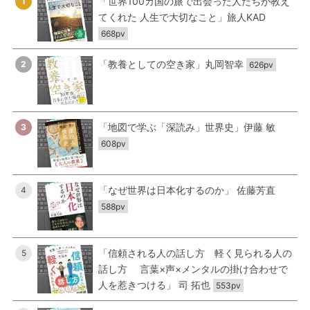
「世界100カ国の旅で出会った人たちが教え
1
てくれた 人生で大切なこと」旅人KAD
668pv
「教養としての空き家」丸岡智幸
2
626pv
「地図で学ぶ「深読み」世界史」伊藤 敏
3
608pv
「なぜ世界は日本化するのか」 佐藤芳直
4
588pv
「信頼される人の話し方 軽く見られる人の
5
話し方 言葉×声×メンタルの掛け合わせで
人を惹きつける」 司 拓也
553pv