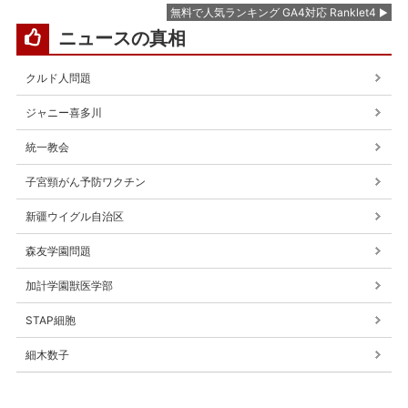
無料で人気ランキング GA4対応 Ranklet4
ニュースの真相
クルド人問題
ジャニー喜多川
統一教会
子宮頸がん予防ワクチン
新疆ウイグル自治区
森友学園問題
加計学園獣医学部
STAP細胞
細木数子