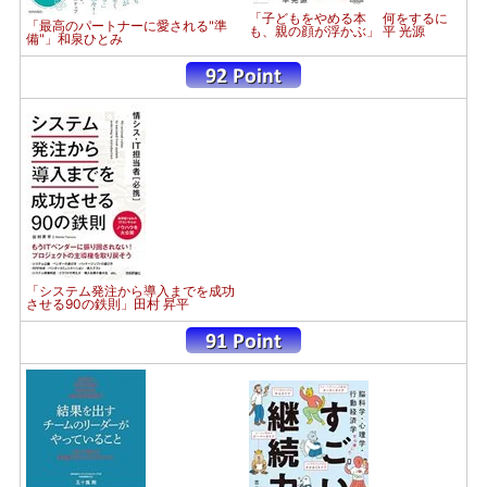
「子どもをやめる本 何をするに
「最高のパートナーに愛される"準
も、親の顔が浮かぶ」 平 光源
備"」和泉ひとみ
「システム発注から導入までを成功
させる90の鉄則」田村 昇平