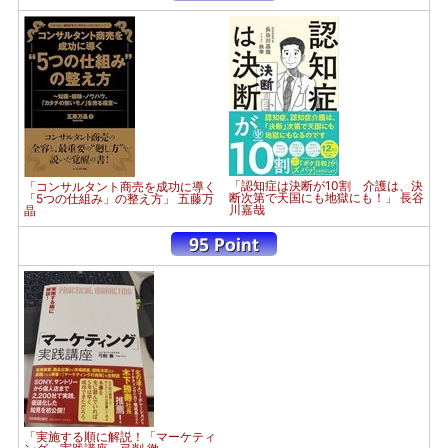
「認知症は決断が10割 介護は、決
「コンサルタント商売を成功に導く
断次第で天国にも地獄にも！」 長谷
「5つの仕組み」の整え方」 五藤万
川嘉哉
晶
「実施する順に解説！「マーケティ