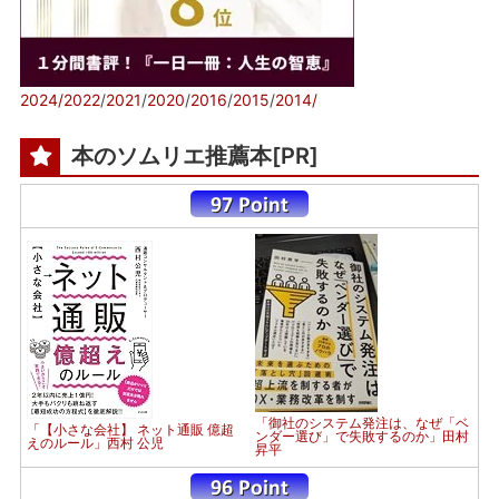
2024/
2022
/
2021
/
2020
/
2016
/
2015
/
2014/
本のソムリエ推薦本[PR]
「御社のシステム発注は、なぜ「ベ
「【小さな会社】 ネット通販 億超
ンダー選び」で失敗するのか」田村
えのルール」西村 公児
昇平