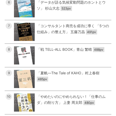
「データが語る気候変動問題のホントとウ
6
ソ」 杉山大志
523pv
「コンサルタント商売を成功に導く 「5つの
7
仕組み」の整え方」 五藤万晶
491pv
「戦 TELL-ALL BOOK」青山 繁晴
8
488pv
「夏帆―The Tale of KAHO」村上春樹
9
485pv
「やめたいのにやめられない！「仕事のム
10
ダ」の削り方」 上妻 周太郎
480pv