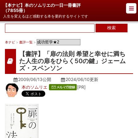
【本ナビ】本のソムリエの一日一冊書評
（
7855冊
）
人生を変えるほど感動する本を要約するサイトです
本ナビ
>
書評一覧
>
【書評】「扉の法則 希望と幸せに満ち
た人生の扉をひらく50の鍵」ジェーム
ズ・スベンソン
2009/06/13公開
2024/06/10
更新
本のソムリエ
[PR]