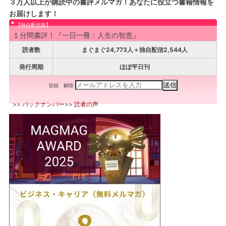
３万人以上が購読中の書評メルマガ！あなたに役立つ書籍情報を
お届けします！
【独自配信版】
１分間書評！『一日一冊：人生の智恵』
読者数
まぐまぐ24,773人＋独自配信2,544人
発行周期
ほぼ平日刊
登録
解除
>>
バックナンバー
>>
読者の声