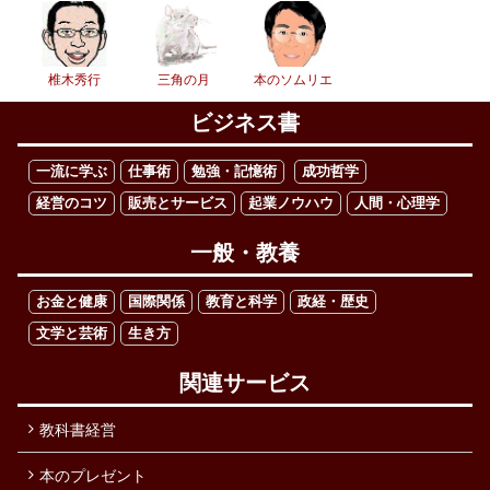
椎木秀行
三角の月
本のソムリエ
ビジネス書
一流に学ぶ
仕事術
勉強・記憶術
成功哲学
経営のコツ
販売とサービス
起業ノウハウ
人間・心理学
一般・教養
お金と健康
国際関係
教育と科学
政経・歴史
文学と芸術
生き方
関連サービス
教科書経営
本のプレゼント