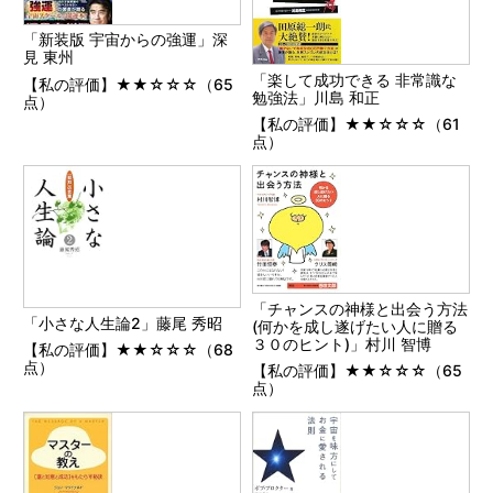
「新装版 宇宙からの強運」深
見 東州
「楽して成功できる 非常識な
【私の評価】★★☆☆☆（65
勉強法」川島 和正
点）
【私の評価】★★☆☆☆（61
点）
「チャンスの神様と出会う方法
「小さな人生論2」藤尾 秀昭
(何かを成し遂げたい人に贈る
３０のヒント)」村川 智博
【私の評価】★★☆☆☆（68
点）
【私の評価】★★☆☆☆（65
点）