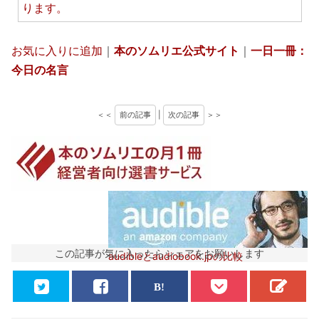
ります。
お気に入りに追加
｜
本のソムリエ公式サイト
｜
一日一冊：
今日の名言
＜＜
前の記事
|
次の記事
＞＞
この記事が気に入ったらシェアをお願いします
audibleとaudiobook.jpの比較