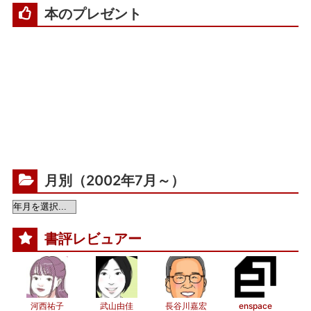
本のプレゼント
月別（2002年7月～）
書評レビュアー
河西祐子
武山由佳
長谷川嘉宏
enspace