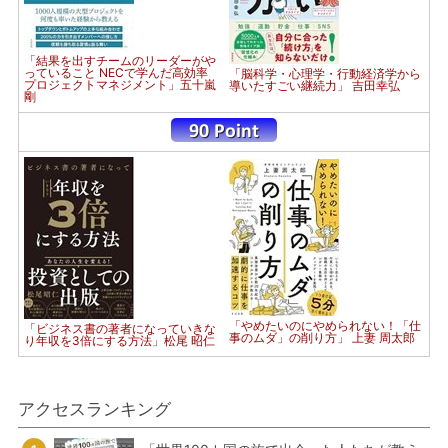
「結果を出すチームのリーダーがや
っていること NECで学んだ高効率
「脳科学・心理学・行動経済学から
プロジェクトマネジメント」五十嵐
導いたすごい継続力」 吉田幸弘
剛
「やめたいのにやめられない！「仕
「ビジネス書の著者になっていきな
事のムダ」の削り方」 上妻 周太郎
り年収を3倍にする方法」松尾 昭仁
アクセスランキング