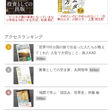
「やめたいのにやめられない！「仕
「ビジネス書の著者になっていきな
事のムダ」の削り方」 上妻 周太郎
り年収を3倍にする方法」松尾 昭仁
アクセスランキング
「世界100カ国の旅で出会った人たちが教え
1
てくれた 人生で大切なこと」旅人KAD
658pv
「教養としての空き家」丸岡智幸
2
624pv
「地図で学ぶ「深読み」世界史」伊藤 敏
3
599pv