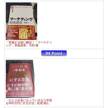
「実施する順に解説！「マーケティ
ング」実践講座」弓削 徹
「ひとり社長になっていきなり年収
を650万円にする方法」松尾 昭仁