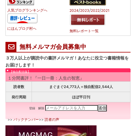
/
/
/
人気ブログランキングへ
2024
2023
2022
2021
にほんブログ村へ
無料レポート一覧
無料メルマガ会員募集中
３万人以上が購読中の書評メルマガ！あなたに役立つ書籍情報を
お届けします！
【独自配信版】
１分間書評！『一日一冊：人生の智恵』
読者数
まぐまぐ24,773人＋独自配信2,544人
発行周期
ほぼ平日刊
登録
解除
>>
バックナンバー
>>
読者の声