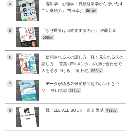
「脳科学・心理学・行動経済学から導いたす
4
ごい継続力」 吉田幸弘
591pv
「なぜ世界は日本化するのか」 佐藤芳直
5
588pv
「信頼される人の話し方 軽く見られる人の
6
話し方 言葉×声×メンタルの掛け合わせで
人を惹きつける」 司 拓也
552pv
「データが語る気候変動問題のホントとウ
7
ソ」 杉山大志
515pv
「戦 TELL-ALL BOOK」青山 繁晴
8
488pv