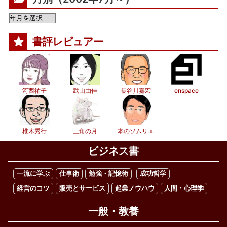
書評レビュアー
河西祐子
武山由佳
長谷川嘉宏
enspace
椎木秀行
三角の月
本のソムリエ
ビジネス書
一流に学ぶ
仕事術
勉強・記憶術
成功哲学
経営のコツ
販売とサービス
起業ノウハウ
人間・心理学
一般・教養