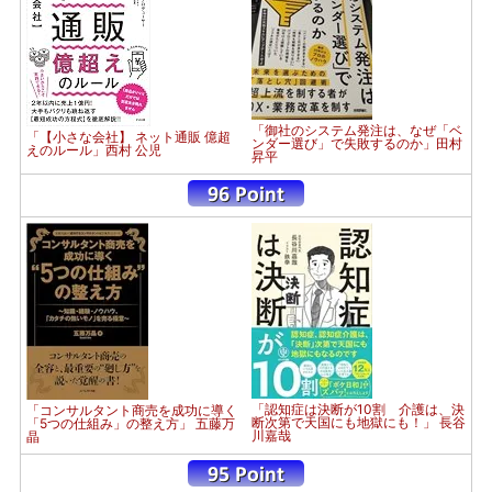
「御社のシステム発注は、なぜ「ベ
「【小さな会社】 ネット通販 億超
ンダー選び」で失敗するのか」田村
えのルール」西村 公児
昇平
「認知症は決断が10割 介護は、決
「コンサルタント商売を成功に導く
断次第で天国にも地獄にも！」 長谷
「5つの仕組み」の整え方」 五藤万
川嘉哉
晶