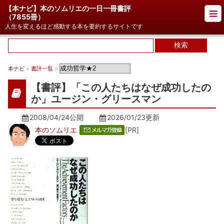
【本ナビ】本のソムリエの一日一冊書評
（
7855冊
）
人生を変えるほど感動する本を要約するサイトです
本ナビ
>
書評一覧
>
【書評】「この人たちはなぜ成功したの
か」ユージン・グリースマン
2008/04/24公開
2026/01/23
更新
本のソムリエ
[PR]