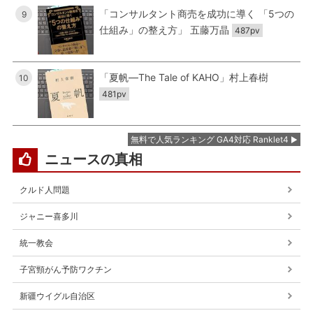
「コンサルタント商売を成功に導く 「5つの
9
仕組み」の整え方」 五藤万晶
487pv
「夏帆―The Tale of KAHO」村上春樹
10
481pv
無料で人気ランキング GA4対応 Ranklet4
ニュースの真相
クルド人問題
ジャニー喜多川
統一教会
子宮頸がん予防ワクチン
新疆ウイグル自治区