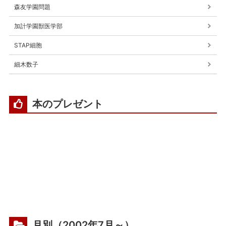
森友学園問題
加計学園獣医学部
STAP細胞
細木数子
本のプレゼント
月別（2002年7月～）