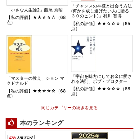
「チャンスの神様と出会う方法
「小さな人生論2」藤尾 秀昭
(何かを成し遂げたい人に贈る
３０のヒント)」村川 智博
【私の評価】★★☆☆☆（68
点）
【私の評価】★★☆☆☆（65
点）
「宇宙を味方にしてお金に愛さ
「マスターの教え」ジョン マ
れる法則」ボブ・プロクター
クドナルド
【私の評価】★★☆☆☆（68
【私の評価】★★☆☆☆（68
点）
点）
同じカテゴリーの続きを見る
本のランキング