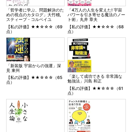
「哲学者に学ぶ、問題解決のた
「4万人の人生を変えた! 宇宙
めの視点のカタログ」大竹稽,
パワーを引き寄せる魔法のノー
スティーブ・コルベイユ
ト術」丸井 章夫
【私の評価】★★☆☆☆（69
【私の評価】★★☆☆☆（68
点）
点）
「新装版 宇宙からの強運」深
見 東州
「楽して成功できる 非常識な
【私の評価】★★☆☆☆（65
勉強法」川島 和正
点）
【私の評価】★★☆☆☆（61
点）