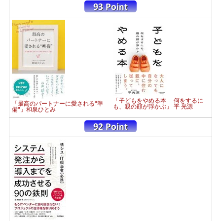
「子どもをやめる本 何をするに
「最高のパートナーに愛される"準
も、親の顔が浮かぶ」 平 光源
備"」和泉ひとみ