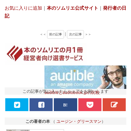
お気に入りに追加
｜
本のソムリエ公式サイト
｜
発行者の日
記
＜＜
前の記事
|
次の記事
＞＞
この記事が気に入ったらシェアをお願いします
audibleとaudiobook.jpの比較
この著者の本
（
ユージン・グリースマン
）