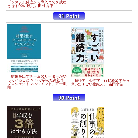
「システム発注から導入までを成功
させる90の鉄則」田村 昇平
「結果を出すチームのリーダーがや
っていること NECで学んだ高効率
「脳科学・心理学・行動経済学から
プロジェクトマネジメント」五十嵐
導いたすごい継続力」 吉田幸弘
剛