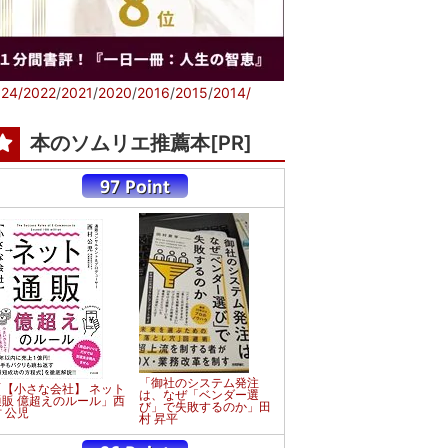
24/
2022
/
2021
/
2020
/
2016
/
2015
/
2014/
本のソムリエ推薦本[PR]
「御社のシステム発注
「【小さな会社】 ネット
は、なぜ「ベンダー選
通販 億超えのルール」西
び」で失敗するのか」田
 公児
村 昇平