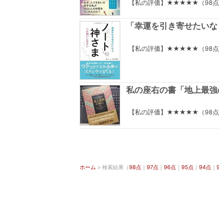
【私の評価】★★★★★（98
「幸運を引き寄せたいな
【私の評価】★★★★★（98
私の座右の書「地上最強
【私の評価】★★★★★（98
ホーム
> 検索結果（
98点
｜
97点
｜
96点
｜
95点
｜
94点
｜