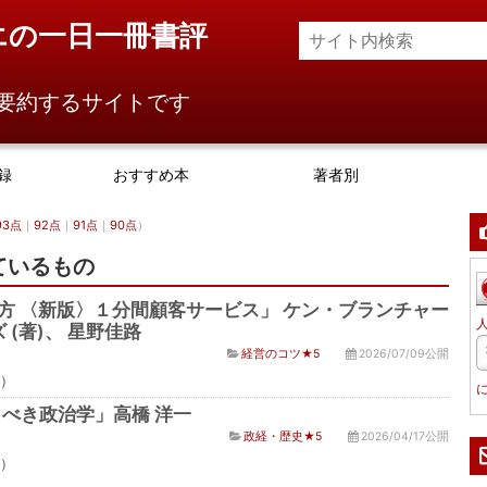
エの一日一冊書評
要約するサイトです
録
おすすめ本
著者別
93点
｜
92点
｜
91点
｜
90点
）
ているもの
方 〈新版〉１分間顧客サービス」 ケン・ブランチャー
 (著)、 星野佳路
経営のコツ★5
2026/07/09公開
点）
くべき政治学」高橋 洋一
政経・歴史★5
2026/04/17公開
点）