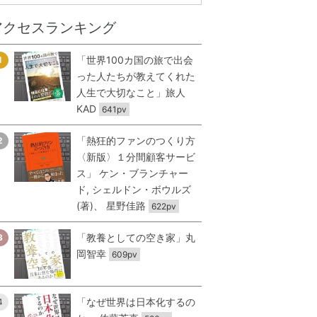
アクセスランキング
「世界100カ国の旅で出会
1
った人たちが教えてくれた
人生で大切なこと」旅人
KAD
641pv
「熱狂的ファンのつくり方
2
〈新版〉１分間顧客サービ
ス」 ケン・ブランチャー
ド, シェルドン・ボウルズ
(著)、 星野佳路
622pv
「教養としての空き家」丸
3
岡智幸
609pv
「なぜ世界は日本化するの
4