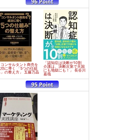
「認知症は決断が10割
「コンサルタント商売を
介護は、決断次第で天国
成功に導く 「5つの仕組
にも地獄にも！」 長谷川
み」の整え方」 五藤万晶
嘉哉