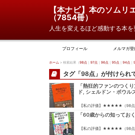
【本ナビ】本のソムリ
（
7854冊
）
人生を変えるほど感動する本を
プロフィール
メルマガ登
ホーム
> 検索結果（
98点
｜
97点
｜
96点
｜
95点
｜
94点
｜
タグ「98点」が付けられ
「熱狂的ファンのつくり
ド, シェルドン・ボウルズ
【私の評価】★★★★★（98
「60歳からの知ってお
【私の評価】★★★★★（98