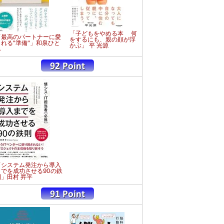
「子どもをやめる本 何
「最高のパートナーに愛
をするにも、親の顔が浮
される"準備"」和泉ひと
かぶ」 平 光源
み
「システム発注から導入
までを成功させる90の鉄
則」田村 昇平