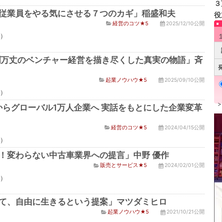
３
従業員をやる気にさせる７つのカギ」稲盛和夫
役
経営のコツ★5
2025/12/10公開
点）
瀾万丈のベンチャー経営を描き尽くした真実の物語」斉
起業ノウハウ★5
2025/09/10公開
点）
人からグローバル1万人企業へ 実話をもとにした企業変革
経営のコツ★5
2024/04/15公開
点）
！変わらない中古車業界への提言」中野 優作
販売とサービス★5
2024/02/01公開
点）
て、自由に生きるという提案」マツダミヒロ
起業ノウハウ★5
2021/10/21公開