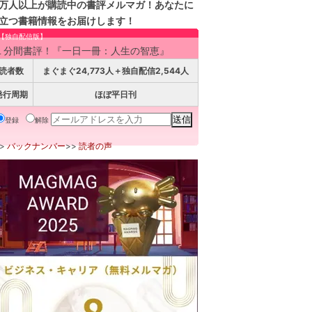
万人以上が購読中の書評メルマガ！あなたに
立つ書籍情報をお届けします！
【独自配信版】
１分間書評！『一日一冊：人生の智恵』
読者数
まぐまぐ24,773人＋独自配信2,544人
発行周期
ほぼ平日刊
登録
解除
>>
バックナンバー
>>
読者の声