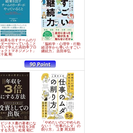
「結果を出すチームのリ
ーダーがやっていること
「脳科学・心理学・行動
NECで学んだ高効率プロ
経済学から導いたすごい
ジェクトマネジメント」
継続力」 吉田幸弘
五十嵐 剛
「やめたいのにやめられ
「ビジネス書の著者にな
ない！「仕事のムダ」の
っていきなり年収を3倍
削り方」 上妻 周太郎
にする方法」松尾 昭仁