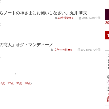
点）
らノートの神さまにお願いしなさい」丸井 章夫
成功哲学★5
2015/12/01公開
20
点）
の商人」オグ・マンディーノ
文学と芸術★5
2004/08/10公開
点）
1
93点
｜
92点
｜
91点
｜
90点
）
村