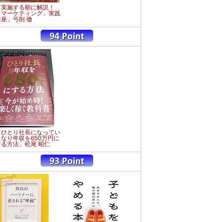
「実施する順に解説！
「マーケティング」実践
講座」弓削 徹
「ひとり社長になってい
きなり年収を650万円に
する方法」松尾 昭仁