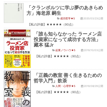
「クランボルツに学ぶ夢のあきらめ
方」海老原 嗣生
成功哲学★5
2020/03/23公開
【私の評価】★★★★★（90点）
「誰も知らなかった ラーメン店
投資家になって成功する方法」
藏本 猛Jr
起業ノウハウ★5
2019/10/03公開
【私の評価】★★★★★（90点）
「正義の教室 善く生きるための
哲学入門」飲茶
人間・心理学★5
2019/08/29公開
【私の評価】★★★★★（90点）