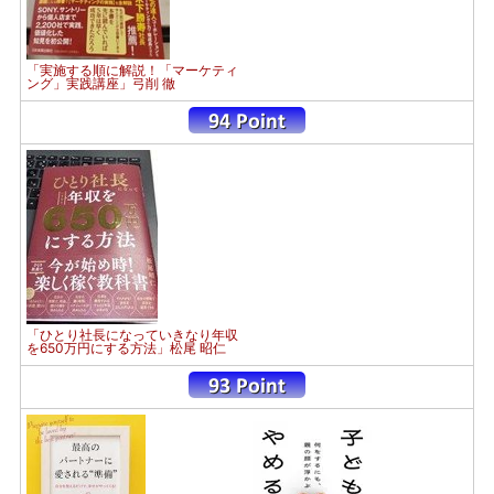
「実施する順に解説！「マーケティ
ング」実践講座」弓削 徹
「ひとり社長になっていきなり年収
を650万円にする方法」松尾 昭仁