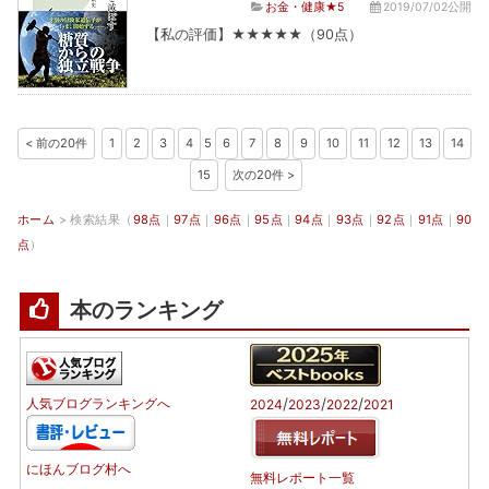
お金・健康★5
2019/07/02公開
【私の評価】★★★★★（90点）
< 前の20件
1
2
3
4
5
6
7
8
9
10
11
12
13
14
15
次の20件 >
ホーム
> 検索結果（
98点
｜
97点
｜
96点
｜
95点
｜
94点
｜
93点
｜
92点
｜
91点
｜
90
点
）
本のランキング
/
/
/
人気ブログランキングへ
2024
2023
2022
2021
にほんブログ村へ
無料レポート一覧