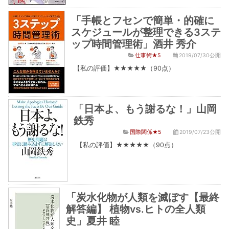
「手帳とフセンで簡単・的確に
スケジュールが整理できる3ステ
ップ時間管理術」酒井 秀介
仕事術★5
2019/07/30公開
【私の評価】★★★★★（90点）
「日本よ、もう謝るな！」山岡
鉄秀
国際関係★5
2019/07/23公開
【私の評価】★★★★★（90点）
「炭水化物が人類を滅ぼす【最終
解答編】 植物vs.ヒトの全人類
史」夏井 睦