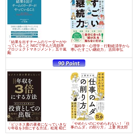
「結果を出すチームのリーダーがや
っていること NECで学んだ高効率
「脳科学・心理学・行動経済学から
プロジェクトマネジメント」五十嵐
導いたすごい継続力」 吉田幸弘
剛
「やめたいのにやめられない！「仕
「ビジネス書の著者になっていきな
事のムダ」の削り方」 上妻 周太郎
り年収を3倍にする方法」松尾 昭仁