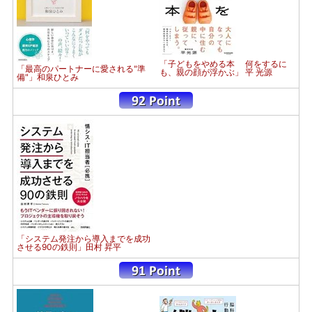
「子どもをやめる本 何をするに
「最高のパートナーに愛される"準
も、親の顔が浮かぶ」 平 光源
備"」和泉ひとみ
「システム発注から導入までを成功
させる90の鉄則」田村 昇平