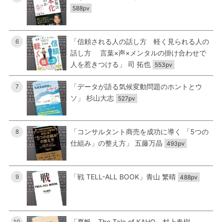
588pv
「信頼される人の話し方 軽く見られる人の
6
話し方 言葉×声×メンタルの掛け合わせで
人を惹きつける」 司 拓也
553pv
「データが語る気候変動問題のホントとウ
7
ソ」 杉山大志
527pv
「コンサルタント商売を成功に導く 「5つの
8
仕組み」の整え方」 五藤万晶
493pv
「戦 TELL-ALL BOOK」青山 繁晴
9
488pv
「夏帆―The Tale of KAHO」村上春樹
10