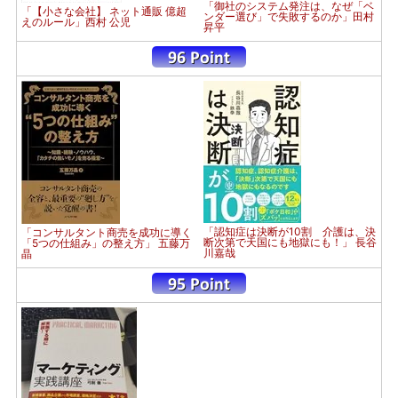
「御社のシステム発注は、なぜ「ベ
「【小さな会社】 ネット通販 億超
ンダー選び」で失敗するのか」田村
えのルール」西村 公児
昇平
「認知症は決断が10割 介護は、決
「コンサルタント商売を成功に導く
断次第で天国にも地獄にも！」 長谷
「5つの仕組み」の整え方」 五藤万
川嘉哉
晶