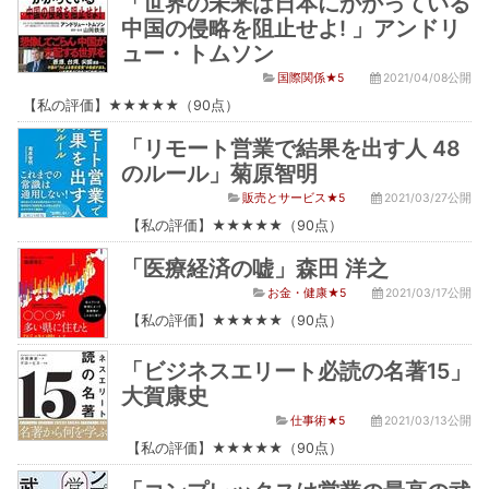
「世界の未来は日本にかかっている
中国の侵略を阻止せよ! 」アンドリ
ュー・トムソン
国際関係★5
2021/04/08公開
【私の評価】★★★★★（90点）
「リモート営業で結果を出す人 48
のルール」菊原智明
販売とサービス★5
2021/03/27公開
【私の評価】★★★★★（90点）
「医療経済の嘘」森田 洋之
お金・健康★5
2021/03/17公開
【私の評価】★★★★★（90点）
「ビジネスエリート必読の名著15」
大賀康史
仕事術★5
2021/03/13公開
【私の評価】★★★★★（90点）