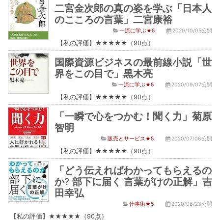
二宮金次郎の真の姿を学ぶ「日本人
のこころの言葉」二宮康裕
一流に学ぶ★5
2020/10/05公開
【私の評価】★★★★★（90点）
国際資源ビジネスの最前線小説「世
界をこの目で」黒木亮
一流に学ぶ★5
2020/09/07公開
【私の評価】★★★★★（90点）
「一瞬で心をつかむ！聞く力」菊原
智明
販売とサービス★5
2020/07/06公開
【私の評価】★★★★★（90点）
「どう伝えればわかってもらえるの
か? 部下に届く 言葉がけの正解」吉
田幸弘
仕事術★5
2020/06/23公開
【私の評価】★★★★★（90点）