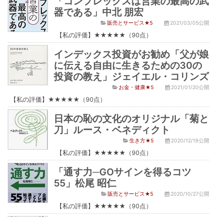
「コンプレックスは営業の最高の武
器である」中北 朋宏
販売とサービス★5
2021/03/05公開
【私の評価】★★★★★（90点）
インデックス投資がお勧め「父が娘
に伝える自由に生きるための30の
投資の教え」ジェイエル・コリンズ
お金・健康★5
2021/01/20公開
【私の評価】★★★★★（90点）
日本の恥の文化のオリジナル「菊と
刀」ルース・ベネディクト
生き方★5
2020/12/19公開
【私の評価】★★★★★（90点）
「通す力─GOサインを得るコツ
55」松尾 昭仁
販売とサービス★5
2020/10/27公開
【私の評価】★★★★★（90点）