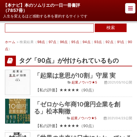
【本ナビ】本のソムリエの一日一冊書評
（
7857冊
）
人生を変えるほど感動する本を要約するサイトです
ホーム
> 検索結果（
98点
｜
97点
｜
96点
｜
95点
｜
94点
｜
93点
｜
92点
｜
91点
｜
90
点
）
タグ「90点」が付けられているもの
「起業は意思が10割」守屋 実
起業ノウハウ★5
2021/05/10公開
【私の評価】★★★★★（90点）
「ゼロから年商10億円企業を創
る」松本剛徹
起業ノウハウ★5
2021/04/23公開
【私の評価】★★★★★（90点）