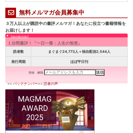
無料メルマガ会員募集中
３万人以上が購読中の書評メルマガ！あなたに役立つ書籍情報を
お届けします！
【独自配信版】
１分間書評！『一日一冊：人生の智恵』
読者数
まぐまぐ24,773人＋独自配信2,544人
発行周期
ほぼ平日刊
登録
解除
>>
バックナンバー
>>
読者の声