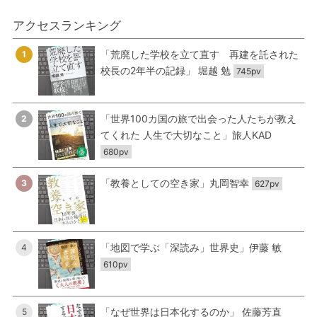
アクセスランキング
「荒廃した学校を立て直す 再建を託された
1
校長の2年半の記録」 堀越 勉
745pv
「世界100カ国の旅で出会った人たちが教え
2
てくれた 人生で大切なこと」旅人KAD
680pv
「教養としての空き家」丸岡智幸
3
627pv
「地図で学ぶ「深読み」世界史」伊藤 敏
4
610pv
「なぜ世界は日本化するのか」 佐藤芳直
5