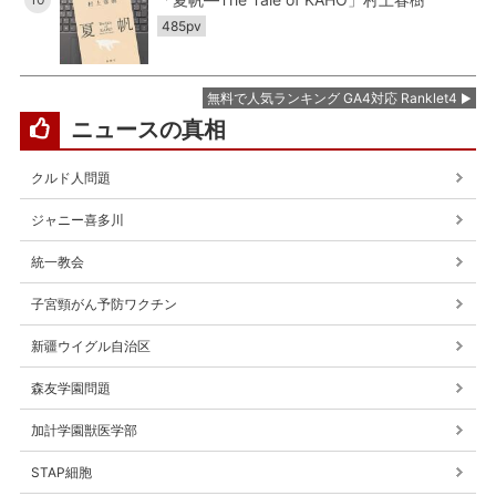
485pv
無料で人気ランキング GA4対応 Ranklet4
ニュースの真相
クルド人問題
ジャニー喜多川
統一教会
子宮頸がん予防ワクチン
新疆ウイグル自治区
森友学園問題
加計学園獣医学部
STAP細胞