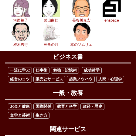
河西祐子
武山由佳
長谷川嘉宏
enspace
椎木秀行
三角の月
本のソムリエ
ビジネス書
一流に学ぶ
仕事術
勉強・記憶術
成功哲学
経営のコツ
販売とサービス
起業ノウハウ
人間・心理学
一般・教養
お金と健康
国際関係
教育と科学
政経・歴史
文学と芸術
生き方
関連サービス